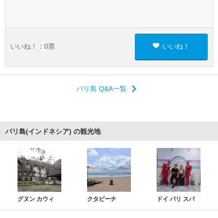
いいね！：
0
票
いいね！
バリ島 Q&A一覧
バリ島(インドネシア) の観光地
グヌン カウィ
クタビーチ
ドイ バリ スパ