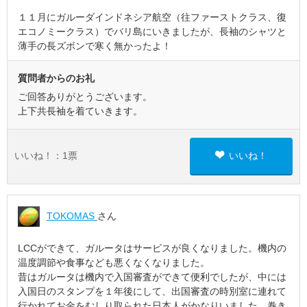
１１月にガルーダインドネシア航空（往ファーストクラス、復
エコノミークラス）でバリ島にいきましたが、長袖のシャツと
薄手の長ズボンで寒く無かったよ！
質問者からのお礼
ご回答ありがとうございます。
上下共長袖を着ていきます。
いいね！：
1
票
いいね！
TOKOMAS
さん
LCCができて、ガルータはサービスが良くなりました。機内の
温度調節や食事なども悪くなくなりました。
昔はガルータは機内で入国審査ができて便利でしたが、中には
入国日のスタンプを１年後にして、出国審査の時別室に連れて
行かれてお金をむしり取られた日本人がかなりいました。巻き