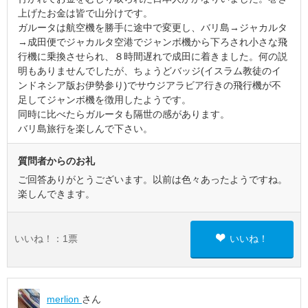
上げたお金は皆で山分けです。
ガルータは航空機を勝手に途中で変更し、バリ島→ジャカルタ
→成田便でジャカルタ空港でジャンボ機から下ろされ小さな飛
行機に乗換させられ、８時間遅れで成田に着きました。何の説
明もありませんでしたが、ちょうどバッジ(イスラム教徒のイ
ンドネシア版お伊勢参り)でサウジアラビア行きの飛行機が不
足してジャンボ機を徴用したようです。
同時に比べたらガルータも隔世の感があります。
バリ島旅行を楽しんで下さい。
質問者からのお礼
ご回答ありがとうございます。以前は色々あったようですね。
楽しんできます。
いいね！：
1
票
いいね！
merlion
さん