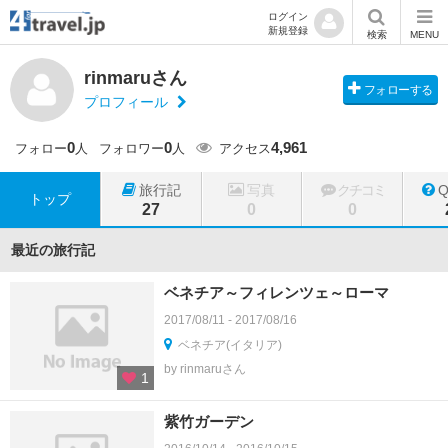
ログイン
新規登録
検索
MENU
rinmaruさん
フォローする
プロフィール
0
0
4,961
フォロー
人
フォロワー
人
アクセス
旅行記
写真
クチコミ
トップ
27
0
0
最近の旅行記
ベネチア～フィレンツェ～ローマ
2017/08/11 - 2017/08/16
ベネチア(イタリア)
by rinmaruさん
1
紫竹ガーデン