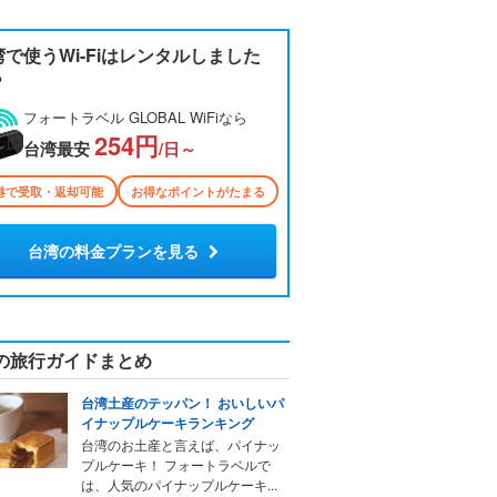
湾で使うWi-Fiはレンタルしました
？
フォートラベル GLOBAL WiFiなら
254円
台湾最安
/日～
港で受取・返却可能
お得なポイントがたまる
台湾の料金プランを見る
の旅行ガイドまとめ
台湾土産のテッパン！ おいしいパ
イナップルケーキランキング
台湾のお土産と言えば、パイナッ
プルケーキ！ フォートラベルで
は、人気のパイナップルケーキ...