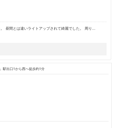
。 昼間とは違いライトアップされて綺麗でした。 周り
...
」駅出口1から西へ徒歩約1分