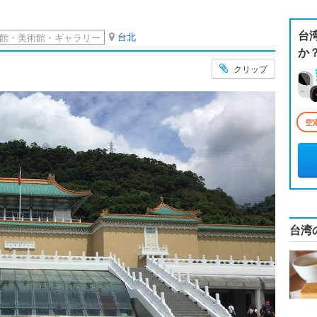
台
台北
館・美術館・ギャラリー
か
クリップ
空
台湾