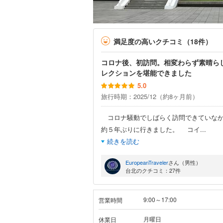
満足度の高いクチコミ（18件）
コロナ後、初訪問。相変わらず素晴ら
レクションを堪能できました
5.0
旅行時期：2025/12（約8ヶ月前）
コロナ騒動でしばらく訪問できていな
約５年ぶりに行きました。 コイ
...
続きを読む
EuropeanTraveler
さん（男性）
台北のクチコミ：27件
9:00～17:00
営業時間
月曜日
休業日