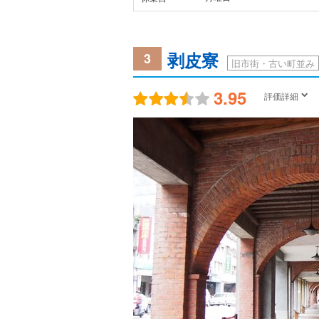
剥皮寮
3
旧市街・古い町並み
3.95
評価詳細