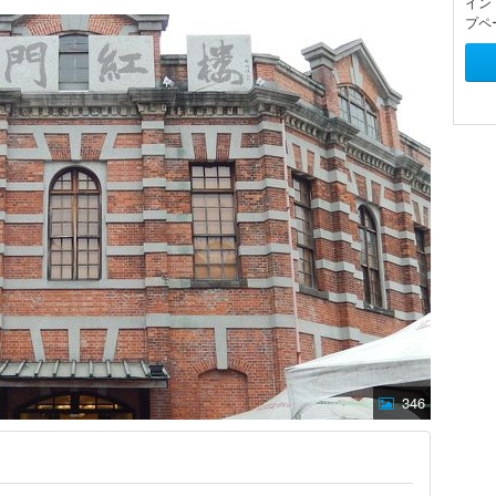
イン
プペ
346