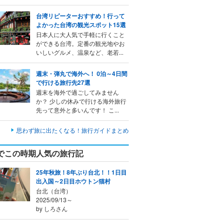
台湾リピーターおすすめ！行って
よかった台湾の観光スポット15選
日本人に大人気で手軽に行くこと
ができる台湾。定番の観光地やお
いしいグルメ、温泉など、老若...
週末・弾丸で海外へ！ 0泊～4日間
で行ける旅行先27選
週末を海外で過ごしてみません
か？ 少しの休みで行ける海外旅行
先って意外と多いんです！ こ...
思わず旅に出たくなる！旅行ガイドまとめ
でこの時期人気の旅行記
25年秋旅！8年ぶり台北！！1日目
出入国～2日目ホウトン猫村
台北（台湾）
2025/09/13～
by しろさん