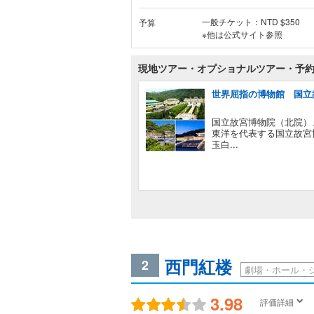
一般チケット：NTD $350
予算
※他は公式サイト参照
現地ツアー・オプショナルツアー・予
世界屈指の博物館 国立
国立故宮博物院（北院）
東洋を代表する国立故宮
玉白...
西門紅楼
2
劇場・ホール・
3.98
評価詳細