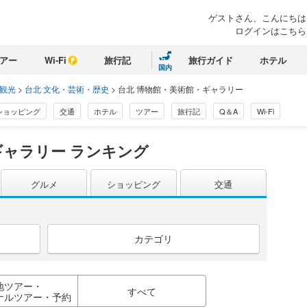
ゲストさん、こんにちは
ログインはこちら
アー
Wi-Fi
旅行記
旅行ガイド
ホテル
国内
 観光
>
台北 文化・芸術・歴史
>
台北 博物館・美術館・ギャラリー
ショッピング
交通
ホテル
ツアー
旅行記
Q＆A
Wi-Fi
ャラリー ランキング
グルメ
ショッピング
交通
カテゴリ
地ツアー・
すべて
ナルツアー・予約