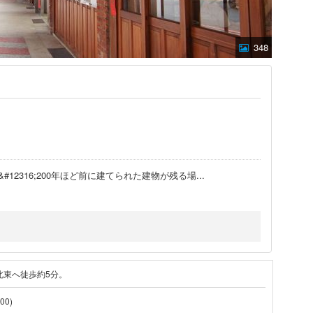
348
#12316;200年ほど前に建てられた建物が残る場
...
北東へ徒歩約5分。
00)