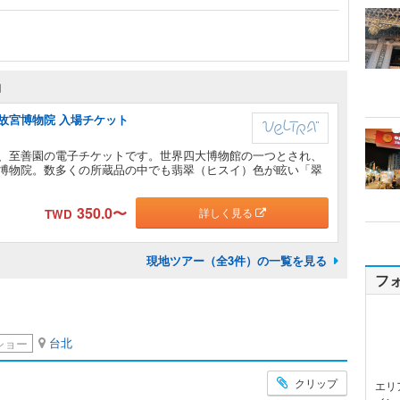
約
故宮博物院 入場チケット
、至善園の電子チケットです。世界四大博物館の一つとされ、
博物院。数多くの所蔵品の中でも翡翠（ヒスイ）色が眩い「翠
350.0
〜
詳しく見る
TWD
現地ツアー（全3件）の一覧を見る
フ
台北
ショー
クリップ
エリ