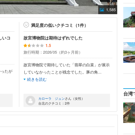
1,585
満足度の低いクチコミ（1件）
しいコ
故宮博物院は期待はずれでした
1.5
旅行時期：2026/05（約3ヶ月前）
故宮博物院で期待していた「翡翠の白菜」が展示
かったが
していなかったことが残念でした。豚の角
...
続きを読む
台湾
カローラ ジュン
さん（女性）
台北のクチコミ：2件