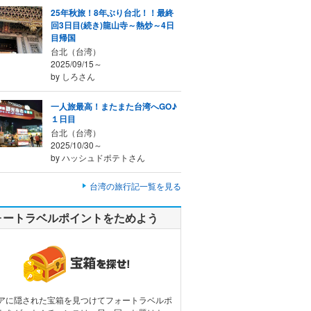
25年秋旅！8年ぶり台北！！最終
回3日目(続き)龍山寺～熱炒～4日
目帰国
台北（台湾）
2025/09/15～
by しろさん
一人旅最高！またまた台湾へGO♪
１日目
台北（台湾）
2025/10/30～
by ハッシュドポテトさん
台湾の旅行記一覧を見る
ォートラベルポイントをためよう
アに隠された宝箱を見つけてフォートラベルポ