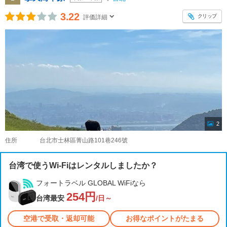
3.22
クリップ
評価詳細
2
住所
台北市士林區菁山路101巷246號
台湾で使うWi-Fiはレンタルしましたか？
フォートラベル GLOBAL WiFiなら
254円
台湾最安
/日～
空港で受取・返却可能
お得なポイントがたまる