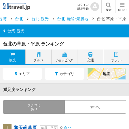
ログイン
新規登録
検索
MENU
台湾
台北
台北 観光
台北 自然･景勝地
台北 草原・平原
台湾 観光
台北の草原・平原 ランキング
観光
グルメ
ショッピング
交通
ホテル
エリア
カテゴリ
地図
満足度ランキング
クチコミ
すべて
あり
擎天崗草原
1
台北
草原・平原