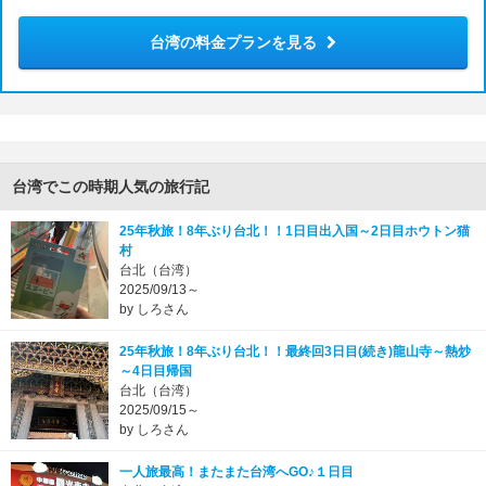
台湾の料金プランを見る
台湾でこの時期人気の旅行記
25年秋旅！8年ぶり台北！！1日目出入国～2日目ホウトン猫
村
台北（台湾）
2025/09/13～
by しろさん
25年秋旅！8年ぶり台北！！最終回3日目(続き)龍山寺～熱炒
～4日目帰国
台北（台湾）
2025/09/15～
by しろさん
一人旅最高！またまた台湾へGO♪１日目