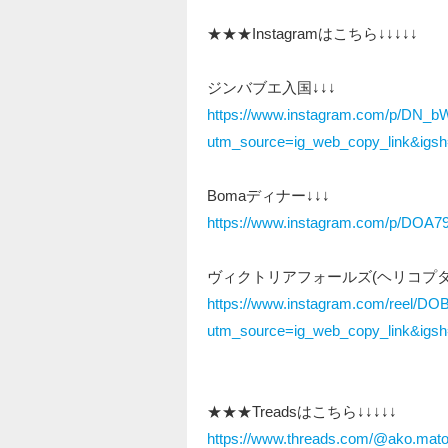
★★★Instagramはこちら↓↓↓↓↓
ジンバブエ入国↓↓↓
https://www.instagram.com/p/DN_b
utm_source=ig_web_copy_link&i
Bomaディナー↓↓↓
https://www.instagram.com/p/DOA7
ヴィクトリアフォールズ(ヘリコプター
https://www.instagram.com/reel/DO
utm_source=ig_web_copy_link&i
★★★Treadsはこちら↓↓↓↓↓
https://www.threads.com/@ako.ma