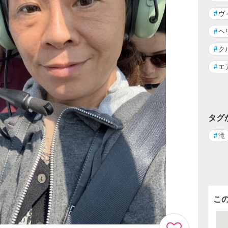
#
ヴ
#
ヘ
#
ク
#
エ
タグ
#
滝
こ