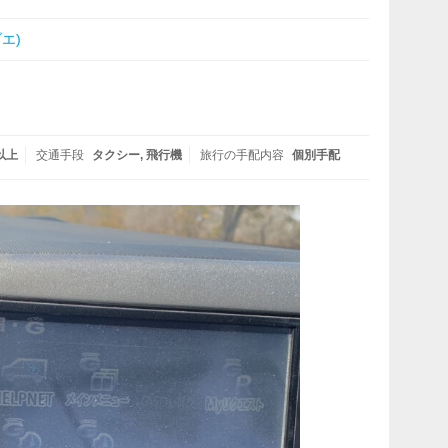
エ)
以上
交通手段
タクシー
飛行機
旅行の手配内容
個別手配