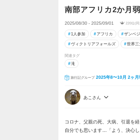
南部アフリカ2か月
2025/08/30 - 2025/09/01
220位(
#
1人参加
#
アフリカ
#
ザンベ
#
ヴィクトリアフォールズ
#
世界三
関連タグ
#
滝
2025年8〜10月 2
旅行記グループ
あこさん
コロナ、父親の死、大病、引退を経
自分でも思います…「よう、決心し