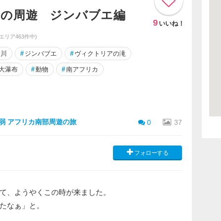
弱の周遊 ジンバブエ編
9
いいね！
同エリア463件中)
ジ川
#
ジンバブエ
#
ヴィクトリアの滝
大瀑布
#
動物
#
南アフリカ
ヶ月弱 アフリカ南部周遊の旅
0
37
フォローする
て、ようやくこの時が来ました。
たなぁ」と。