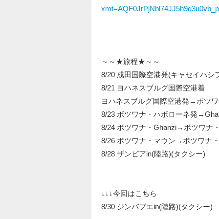
xmt=AQF0JrPjNbl74JJ5h9q3u0vb_
～～★旅程★～～
8/20 成田国際空港発(キャセイパシ
8/21 ヨハネスブルグ国際空港着
ヨハネスブルグ国際空港発→ボツワ
8/23 ボツワナ・ハボローネ発→Ghan
8/24 ボツワナ・Ghanzi→ボツワナ
8/26 ボツワナ・マウン→ボツワナ・
8/28 ザンビアin(陸路)(タクシー)
↓↓↓今回はこちら
8/30 ジンバブエin(陸路)(タクシー)