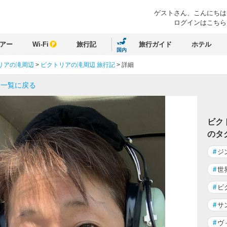
ゲストさん、
こんにちは
ログインはこちら
アー
Wi-Fi
旅行記
旅行ガイド
ホテル
国内
リアの滝周辺
>
ビクトリアの滝周辺 旅行記
>
詳細
 一覧に戻る
ビク
のタ
#
ジ
#
世
#
ビ
#
サ
#
ヴ