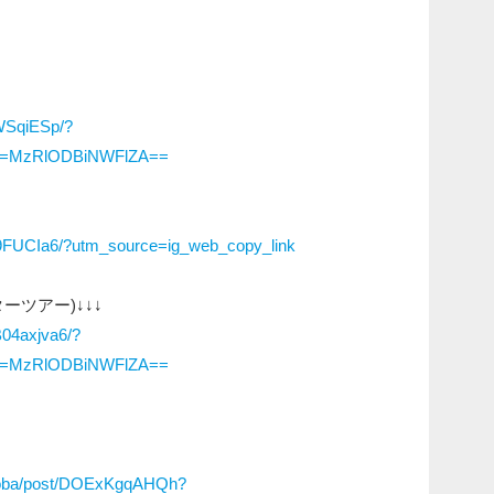
WSqiESp/?
gsh=MzRlODBiNWFlZA==
9FUCIa6/?utm_source=ig_web_copy_link
ツアー)↓↓↓
B04axjva6/?
gsh=MzRlODBiNWFlZA==
toba/post/DOExKgqAHQh?