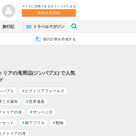
マイルに交換できるポイントがたまる
新規会員登録
×
旅行記
トラベルマガジン
旅の計画を作成する
トリアの滝周辺(ジンバブエ) で人気
グ
ンバブエ
#
ビクトリアフォールズ
界三大瀑布
#
世界遺産
クトリアの滝
#
ザンベジ川
ンセット
#
南アフリカ
#
動物
ィクトリアの滝