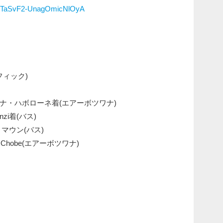
pTaSvF2-UnagOmicNlOyA
フィック)
ナ・ハボローネ着(エアーボツワナ)
zi着(バス)
・マウン(バス)
Chobe(エアーボツワナ)