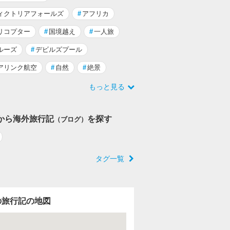
ィクトリアフォールズ
#
アフリカ
リコプター
#
国境越え
#
一人旅
ルーズ
#
デビルズプール
アリンク航空
#
自然
#
絶景
もっと見る
から海外旅行記
を探す
（ブログ）
タグ一覧
の旅行記の地図