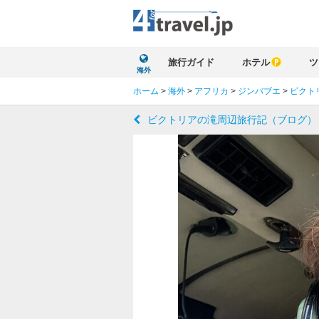
旅行ガイド
ホテル
ツ
海外
ホーム
>
海外
>
アフリカ
>
ジンバブエ
>
ビクト
ビクトリアの滝周辺旅行記（ブログ）