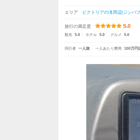
エリア
ビクトリアの滝周辺(ジンバブ
5.0
旅行の満足度
観光
5.0
ホテル
5.0
グルメ
5.0
同行者
一人旅
一人あたり費用
100万円