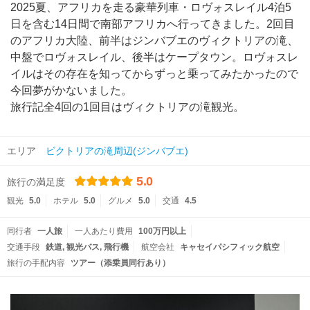
2025夏、アフリカを走る豪華列車・ロヴォスレイル4泊5
日を含む14日間で南部アフリカへ行ってきました。2回目
のアフリカ大陸、前半はジンバブエのヴィクトリアの滝、
中盤でロヴォスレイル、後半はケープタウン。ロヴォスレ
イルはその存在を知ってからずっと乗ってみたかったので
今回夢がかないました。
旅行記全4回の1回目はヴィクトリアの滝観光。
エリア
ビクトリアの滝周辺(ジンバブエ)
5.0
旅行の満足度
観光
5.0
ホテル
5.0
グルメ
5.0
交通
4.5
同行者
一人旅
一人あたり費用
100万円以上
交通手段
鉄道
観光バス
飛行機
航空会社
キャセイパシフィック航空
旅行の手配内容
ツアー（添乗員同行あり）