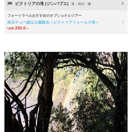
ビクトリアの滝 (ジンバブエ)
滝・河川・湖
フォートラベルおすすめのオプショナルツアー
終日チョベ国立公園観光＜ビクトリアフォールズ発＞
250.0
USD
～