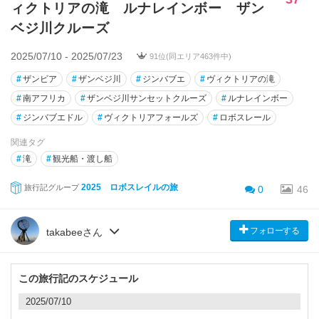
ィクトリアの滝 ルナレインボー ザン
ベジ川クルーズ
2025/07/10 - 2025/07/23
91位(同エリア463件中)
#
ザンビア
#
ザンベジ川
#
ジンバブエ
#
ヴィクトリアの滝
#
南アフリカ
#
ザンベジ川サンセットクルーズ
#
ルナレインボー
#
ジンバブエドル
#
ヴィクトリアフォールズ
#
ロボスレール
関連タグ
#
滝
#
観光船・渡し船
2025 ロボスレイルの旅
旅行記グループ
0
46
フォローする
takabeeさん
この旅行記のスケジュール
2025/07/10