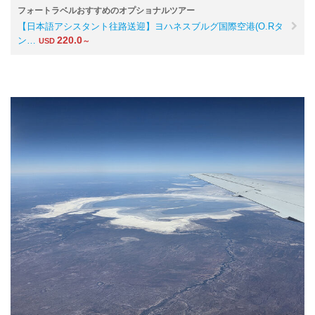
フォートラベルおすすめのオプショナルツアー
【日本語アシスタント往路送迎】ヨハネスブルグ国際空港(O.Rタ
220.0
ン…
USD
～