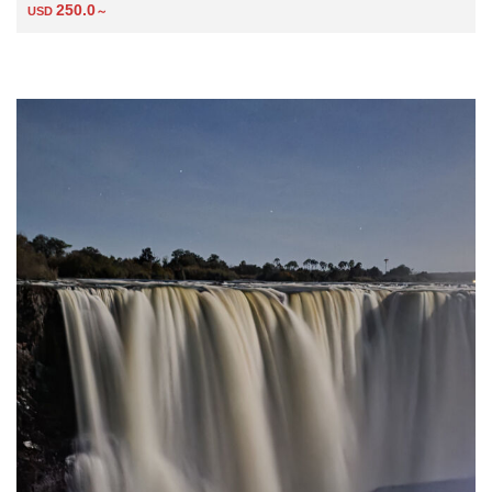
250.0
USD
～