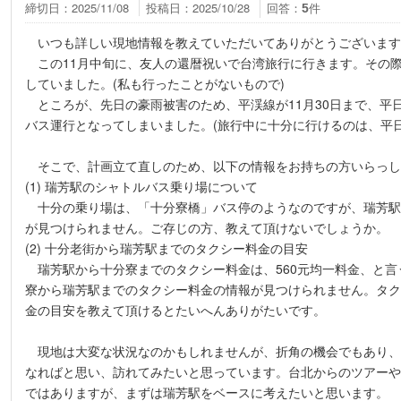
締切日：2025/11/08
投稿日：2025/10/28
回答：
件
5
いつも詳しい現地情報を教えていただいてありがとうございます
この11月中旬に、友人の還暦祝いで台湾旅行に行きます。その
していました。(私も行ったことがないもので)
ところが、先日の豪雨被害のため、平渓線が11月30日まで、平
バス運行となってしまいました。(旅行中に十分に行けるのは、平日だ
そこで、計画立て直しのため、以下の情報をお持ちの方いらっし
(1) 瑞芳駅のシャトルバス乗り場について
十分の乗り場は、「十分寮橋」バス停のようなのですが、瑞芳駅
が見つけられません。ご存じの方、教えて頂けないでしょうか。
(2) 十分老街から瑞芳駅までのタクシー料金の目安
瑞芳駅から十分寮までのタクシー料金は、560元均一料金、と言
寮から瑞芳駅までのタクシー料金の情報が見つけられません。タク
金の目安を教えて頂けるとたいへんありがたいです。
現地は大変な状況なのかもしれませんが、折角の機会でもあり、(
なればと思い、訪れてみたいと思っています。台北からのツアーやM
ではありますが、まずは瑞芳駅をベースに考えたいと思います。