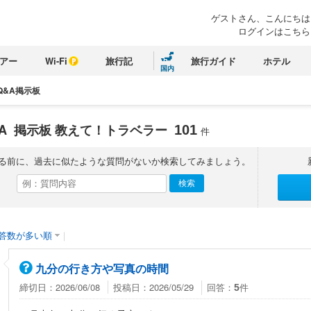
ゲストさん、こんにちは
ログインはこちら
アー
Wi-Fi
旅行記
旅行ガイド
ホテル
国内
Q&A掲示板
&A
掲示板 教えて！トラベラー
101
件
る前に、過去に似たような質問がないか検索してみましょう。
答数が多い順
｜
九分の行き方や写真の時間
締切日：2026/06/08
投稿日：2026/05/29
回答：
件
5