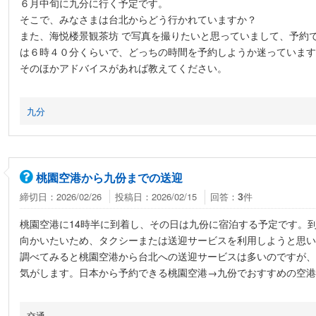
６月中旬に九分に行く予定です。
そこで、みなさまは台北からどう行かれていますか？
また、海悦楼景観茶坊 で写真を撮りたいと思っていまして、予約
は６時４０分くらいで、どっちの時間を予約しようか迷っています
そのほかアドバイスがあれば教えてください。
九分
桃園空港から九份までの送迎
締切日：2026/02/26
投稿日：2026/02/15
回答：
件
3
桃園空港に14時半に到着し、その日は九份に宿泊する予定です。
向かいたいため、タクシーまたは送迎サービスを利用しようと思い
調べてみると桃園空港から台北への送迎サービスは多いのですが、
気がします。日本から予約できる桃園空港→九份でおすすめの空港
交通