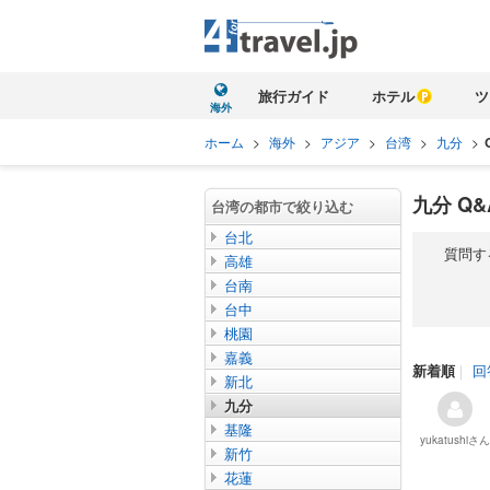
旅行ガイド
ホテル
ツ
海外
ホーム
>
海外
>
アジア
>
台湾
>
九分
>
九分 Q
台湾の都市で絞り込む
台北
質問す
高雄
台南
台中
桃園
嘉義
新着順
｜
回
新北
九分
基隆
yukatushi
さん
新竹
花蓮