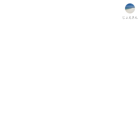
じょえ
さん