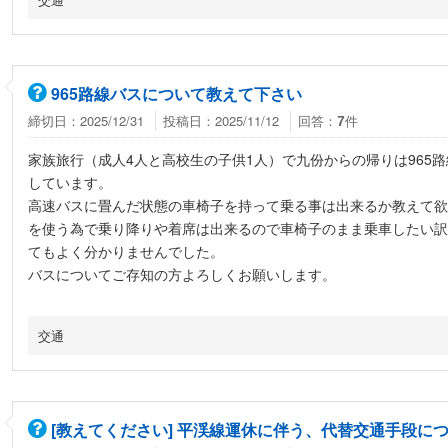
965路線バスについて教えて下さい
締切日：2025/12/31
投稿日：2025/11/12
回答：
件
7
家族旅行（成人4人と高校生の子供1人）で九份からの帰りは965
しています。
高速バスに畳んだ状態の車椅子を持って乗る事は出来るか教えて欲
を使う為で乗り降りや着席は出来るので車椅子のまま乗車したい訳
てもよく分かりませんでした。
バスについてご存知の方よろしくお願いします。
交通
[教えてください] 平渓線運休に伴う、代替交通手段に