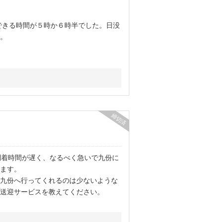
できる時間が５時か６時半でした。日没
。
締切済
到着時間が遅く、なるべく急いで九份に
ます。
九份へ行ってくれるのは少ないような
送迎サービスを教えてください。