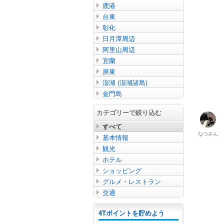
鹿港
台東
彰化
日月潭周辺
阿里山周辺
宜蘭
屏東
澎湖 (澎湖諸島)
金門島
カテゴリーで絞り込む
すべて
なつ
さん
基本情報
観光
ホテル
ショッピング
グルメ・レストラン
交通
4Tポイントを貯めよう