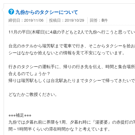
九份からのタクシーについて
締切日：2019/11/06
投稿日：2019/10/29
回答：
件
8
11月の平日(木曜日)に4歳の子どもと2人で九份へ行こうと思って
台北のホテルから瑞芳駅まで電車で行き、そこからタクシーを拾お
シーはなかなか拾えないとの情報を見て不安になっています。
行きのタクシーの運転手に、帰りの行き先を伝え、時間と集合場所
合えるのでしょうか？
帰りは瑞芳駅もしくは台北駅あたりまでタクシーで帰ってきたいで
どなたかご教授ください。
※※※補足※※※
九份では夕暮れ前に界隈を1周、夕暮れ時に『湯婆婆』の赤提灯の
間～1時間半くらいの滞在時間かな？と考えています。