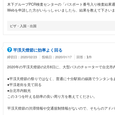
木下グループPCR検査センターの「パスポート番号入り検査結果通知書（
Webを申請した方がいらっしゃいましたら、結果を教えて下さい
ビザ・入国・出国
平渓天燈節に効率よく回る
締切日：2020/02/23
投稿日：2020/01/17
回答：
件
1
2020年の平渓天燈節の2月8日に、大型バスのチャーターで台北市
●平渓天燈節の祭りではなく、普通に十分駅前の線路でランタンを
●平渓老街を見て回る
●台北市内観光
この３つを叶える効率の良い周り方を教えてください。
平渓天燈節の渋滞情報や交通規制情報がないので、そちらのアドバ