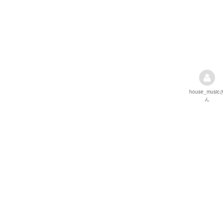
house_music
ん