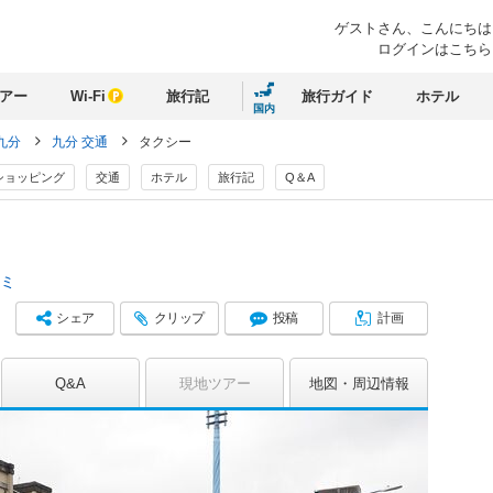
ゲストさん、
こんにちは
ログインはこちら
アー
Wi-Fi
旅行記
旅行ガイド
ホテル
国内
九分
九分 交通
タクシー
ショッピング
交通
ホテル
旅行記
Q＆A
コミ
シェア
クリップ
投稿
計画
Q&A
現地ツアー
地図
周辺情報