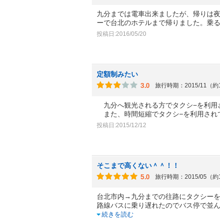
九分までは電車出来ましたが、帰りは夜
ーで台北のホテルまで帰りました。乗
投稿日:2016/05/20
定額制みたい
3.0
旅行時期：2015/11（約
九分へ観光される方でタクシ−を利用
また、時間短縮でタクシ−を利用され
投稿日:2015/12/12
そこまで高くない＾＾！！
5.0
旅行時期：2015/05（約
台北市内→九分までの往路にタクシー
路線バスに乗り遅れたのでバス停で並
続きを読む