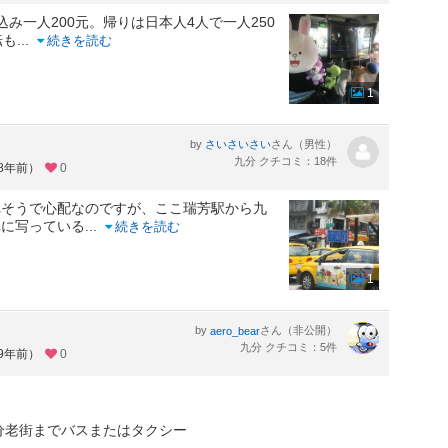
み一人200元。帰りは日本人4人で一人250
転も
...
続きを読む
1
by
さん（男性）
さいさいさい
九分 クチコミ：18件
約8年前）
0
れそうで心配なのですが、ここ瑞芳駅から九
真に写っている
...
続きを読む
1
by
さん（非公開）
aero_bear
九分 クチコミ：5件
約9年前）
0
九分老街までバスまたはタクシー