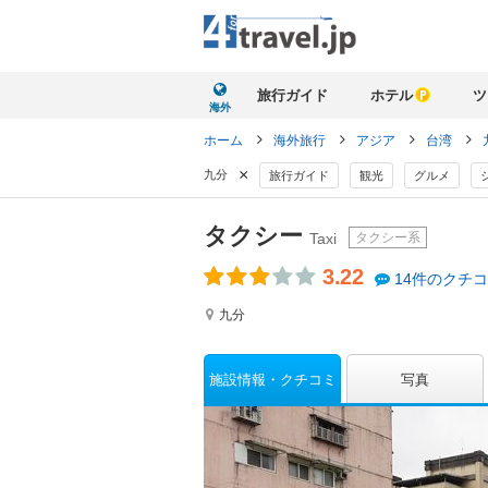
旅行ガイド
ホテル
ツ
海外
ホーム
海外旅行
アジア
台湾
×
九分
旅行ガイド
観光
グルメ
タクシー
タクシー系
Taxi
3.22
14件のクチ
九分
施設情報
クチコミ
写真