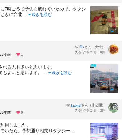
に7時ごろで子供も疲れていたので、タクシ
るときに台北
...
続きを読む
1
by
さん（女性）
華♪
九分 クチコミ：9件
11年前）
1
される人も多いと思います。
てもよいと思います。
...
続きを読む
1
by
さん（非公開）
kaorist
九分 クチコミ：3件
11年前）
0
を利用しました。
んでいたら、予想通り相乗りタクシー
...