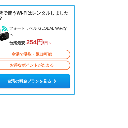
湾で使うWi-Fiはレンタルしました
？
フォートラベル GLOBAL WiFiな
ら
254円
台湾最安
/日～
空港で受取・返却可能
お得なポイントがたまる
台湾の料金プランを見る