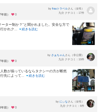
by
さん（女性）
frauトラベル
九分 クチコミ：17件
約7年前）
0
メーター制か？”と聞かれました。安全な方で
て行かれク
...
続きを読む
1
by
さん（非公開）
さぁちゃん
九分 クチコミ：10件
約7年前）
0
、人数が揃っているならタクシーの方が断然
は行先によって
...
続きを読む
1
by
さん（女性）
にぃな
九分 クチコミ：6件
約8年前）
0