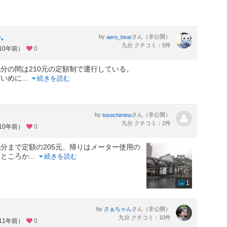
か。
by
さん（非公開）
aero_bear
九分 クチコミ：5件
10年前）
0
分の間は210元の定額制で運行している。
どいめに
...
続きを読む
by
さん（非公開）
tosechimino
九分 クチコミ：2件
10年前）
0
分まで定額の205元、帰りはメーター使用の
たところか
...
続きを読む
1
by
さん（非公開）
さぁちゃん
九分 クチコミ：10件
11年前）
0