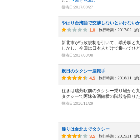
続きを読む
投稿日:2017/08/27
やはり台湾語で交渉しないといけない
1.0
旅行時期：2017/02（約
新北市が行政規制を引いて、瑞芳駅と九
しかし、今回は日本人だけで乗ってひ
投稿日:2017/03/08
親日のタクシー運転手
4.5
旅行時期：2016/11（約
往きは瑞芳駅前のタクシー乗り場から九
タクシーで阿妹茶酒館横の階段を降り
投稿日:2016/11/29
帰りは台北までタクシー
3.5
旅行時期：2015/11（約