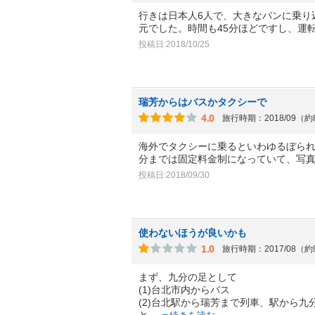
行きは日本人6人で、大きなバンに乗り込
元でした。時間も45分ほどですし、運
投稿日:2018/10/25
瑞芳からはバスかタクシーで
4.0
旅行時期：2018/09（
海外でタクシーに乗るといわゆるぼら
分までは固定料金制になっていて、写
投稿日:2018/09/30
使わないほうが良いかも
1.0
旅行時期：2017/08（
まず、九分の足として
(1)台北市内からバス
(2)台北駅から瑞芳まで列車、駅から
と
...