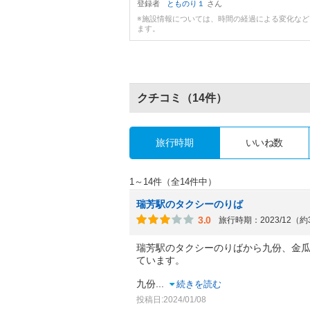
登録者
とものり１
さん
※施設情報については、時間の経過による変化な
ます。
クチコミ
（14件）
旅行時期
いいね数
1～14件（全14件中）
瑞芳駅のタクシーのりば
3.0
旅行時期：2023/12（
瑞芳駅のタクシーのりばから九份、金
ています。
九份
...
続きを読む
投稿日:2024/01/08