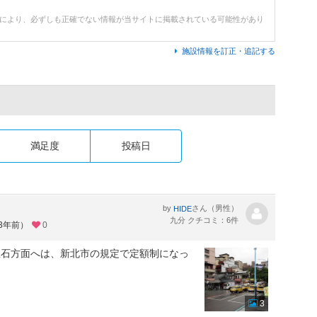
どにより、必ずしも正確でない情報が当サイトに掲載されている可能性があり
施設情報を訂正・追記する
満足度
投稿日
by
さん（男性）
HIDE
九分 クチコミ：6件
約3年前）
0
瓜石方面へは、新北市の規定で定額制になっ
3