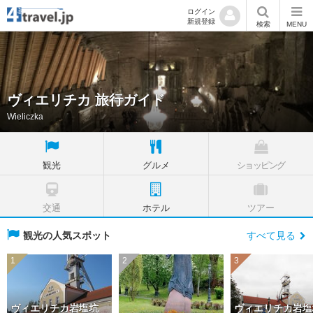
ログイン
新規登録
検索
MENU
ヴィエリチカ 旅行ガイド
Wieliczka
観光
グルメ
ショッピング
交通
ホテル
ツアー
観光の人気スポット
すべて見る
1
2
3
ヴィエリチカ岩塩坑
ヴィエリチカ岩塩