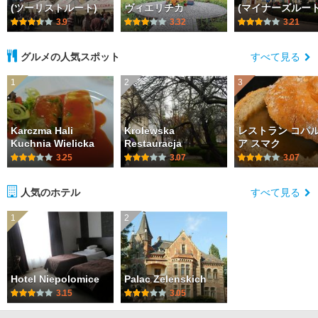
(ツーリストルート)
ヴィエリチカ
(マイナーズルート
3.9
3.32
3.21
グルメの人気スポット
すべて見る
1
2
3
Karczma Hali
Krolewska
レストラン コパ
Kuchnia Wielicka
Restauracja
ア スマク
3.25
3.07
3.07
人気のホテル
すべて見る
1
2
Hotel Niepolomice
Palac Zelenskich
3.15
3.05