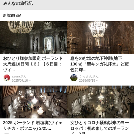
みんなの旅行記
新着旅行記
おひとり様参加限定 ポーランド
息をのむ塩の地下神殿(地下
大周遊10日間〔６〕【６日目：
130m)「聖キンガ礼拝堂」と藍
ヴィ...
色に輝...
azura
さん
くっさん
さん
2025/07/16～
2025/05/15～
2025 ポーランド 岩塩坑(ヴィェ
女ひとりコロナ騒動以来のヨー
リチカ・ボフニャ) 2/25...
ロッパ；初めましてのポーラン