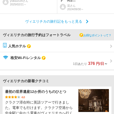
ド 3日...
ysika1534
さん
2025/02/21～
花
さん
2024/09/30～
ヴィエリチカの旅行記をもっと見る
ヴィエリチカの旅行予約はフォートラベル
お得なポイントって？
人気ホテル
格安Wi-Fiレンタル
376
円/日
～
1日あたり
ヴィエリチカの新着クチコミ
最初の世界遺産12か所のうちのひとつ
4.0
クラクフ滞在時に英語ツアーで行きまし
た。電車でも行けます。クラクフ空港から
中央駅に向かう電車がヴィエリチカへ行く