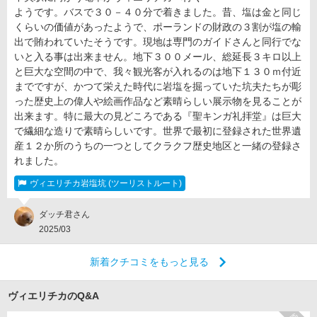
ようです。バスで３０－４０分で着きました。昔、塩は金と同じ
くらいの価値があったようで、ポーランドの財政の３割が塩の輸
出で賄われていたそうです。現地は専門のガイドさんと同行でな
いと入る事は出来ません。地下３００メール、総延長３キロ以上
と巨大な空間の中で、我々観光客が入れるのは地下１３０ｍ付近
までですが、かつて栄えた時代に岩塩を掘っていた坑夫たちが彫
った歴史上の偉人や絵画作品など素晴らしい展示物を見ることが
出来ます。特に最大の見どころである『聖キンガ礼拝堂』は巨大
で繊細な造りで素晴らしいです。世界で最初に登録された世界遺
産１２か所のうちの一つとしてクラクフ歴史地区と一緒の登録さ
れました。
ヴィエリチカ岩塩坑 (ツーリストルート)
ダッチ君さん
2025/03
新着クチコミをもっと見る
ヴィエリチカのQ&A