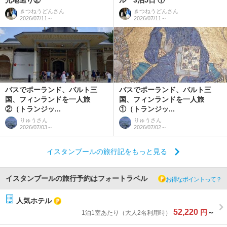
光地巡り②
ル 3泊5日 ①
きつねうどん
さん
きつねうどん
さん
2026/07/11～
2026/07/11～
バスでポーランド、バルト三
バスでポーランド、バルト三
国、フィンランドを一人旅
国、フィンランドを一人旅
②（トランジッ...
①（トランジッ...
りゅう
さん
りゅう
さん
2026/07/03～
2026/07/02～
イスタンブールの旅行記をもっと見る
イスタンブールの旅行予約はフォートラベル
お得なポイントって？
人気ホテル
52,220
円
～
1泊1室あたり（大人2名利用時）