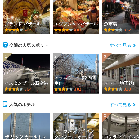
グランド バザール
エジプシャンバザール
魚市場
4.06
4.03
3.32
交通の人気スポット
すべて見る
1
2
3
トラムヴァイ (路面電
イスタンブール新空港
車)
メトロ (地下鉄)
3.84
3.82
3.63
人気のホテル
すべて見る
1
2
3
クラウンプラザ イス
ザ リッツ カールトン
タンブール オールド
コンラッド イス