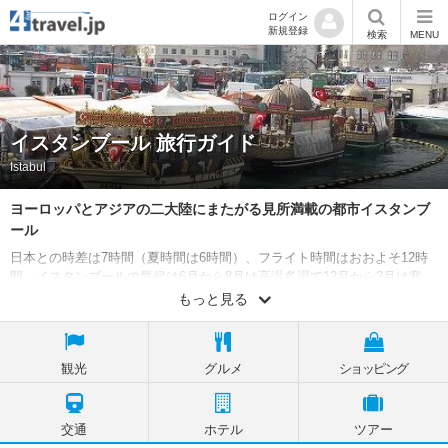
ログイン
新規登録
検索
MENU
イスタンブール 旅行ガイド
Istabul
ヨーロッパとアジアの二大陸にまたがる見所満載の都市イスタンブ
ール
日本との時差は7時間（夏時間は6時間）、フライト時間はおおよそ12時
間。イスタンブールの気候は6月から8月は高温多湿で12月から3月は寒
い。イスタンブールはローマ帝国から3代続いた大帝国だった事で歴史的
もっと見る
な建造物が多い。コンスタンチンヌス大帝が建てられた聖ソフィア聖堂
は現在、アヤソフィア博物館と呼ばれ館内の素晴らしいモザイク画を鑑
賞する事ができる。その他にも宮殿やモスク巡り、バザール（市場）で
観光
グルメ
ショッピング
トルコらしいお土産探しなど魅力満載の都市。
外務省 海外安全ホームページ情報
交通
ホテル
ツアー