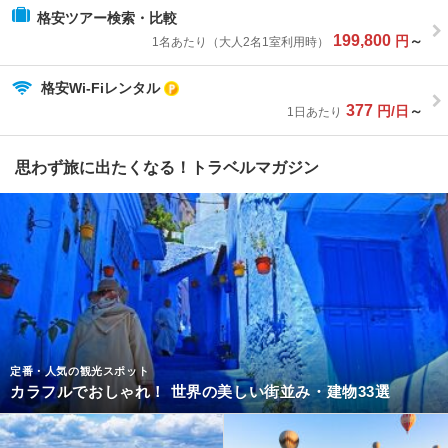
格安ツアー検索・比較
199,800
円
～
1名あたり（大人2名1室利用時）
格安Wi-Fiレンタル
377
円/日
～
1日あたり
思わず旅に出たくなる！トラベルマガジン
定番・人気の観光スポット
カラフルでおしゃれ！ 世界の美しい街並み・建物33選