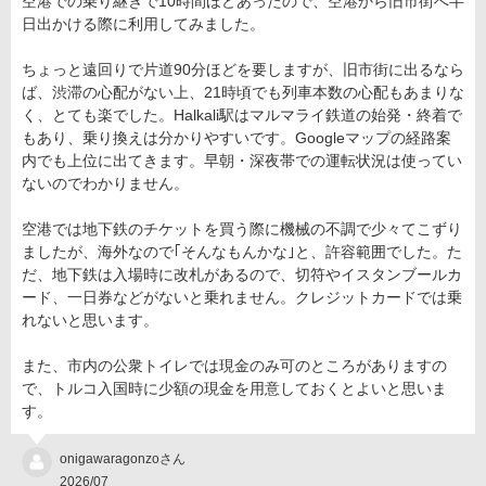
空港での乗り継ぎで10時間ほどあったので、空港から旧市街へ半
日出かける際に利用してみました。
ちょっと遠回りで片道90分ほどを要しますが、旧市街に出るなら
ば、渋滞の心配がない上、21時頃でも列車本数の心配もあまりな
く、とても楽でした。Halkali駅はマルマライ鉄道の始発・終着で
もあり、乗り換えは分かりやすいです。Googleマップの経路案
内でも上位に出てきます。早朝・深夜帯での運転状況は使ってい
ないのでわかりません。
空港では地下鉄のチケットを買う際に機械の不調で少々てこずり
ましたが、海外なので｢そんなもんかな｣と、許容範囲でした。た
だ、地下鉄は入場時に改札があるので、切符やイスタンブールカ
ード、一日券などがないと乗れません。クレジットカードでは乗
れないと思います。
また、市内の公衆トイレでは現金のみ可のところがありますの
で、トルコ入国時に少額の現金を用意しておくとよいと思いま
す。
onigawaragonzoさん
2026/07