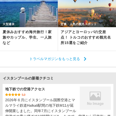
大型連休
定番・人気の観光スポット
夏休みおすすめ海外旅行！家
アジアとヨーロッパの交差
族やカップル、学生、一人旅
点！ トルコのおすすめ観光名
など
所15選をご紹介
トラベルマガジンをもっと見る
イスタンブールの新着クチコミ
地下鉄での空港アクセス
5.0
2026年６月にイスタンブール国際空港とマ
ルマライ鉄道Halkali駅間の地下鉄M11が延
伸開業しました。同年7月にイスタンブール