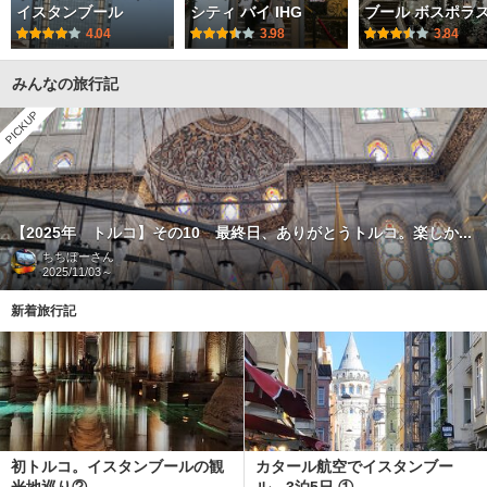
イスタンブール
シティ バイ IHG
ブール ボスポラ
4.04
3.98
3.84
みんなの旅行記
PICKUP
【2025年 トルコ】その10 最終日、ありがとうトルコ。楽しか...
ちちぼー
さん
2025/11/03～
新着旅行記
初トルコ。イスタンブールの観
カタール航空でイスタンブー