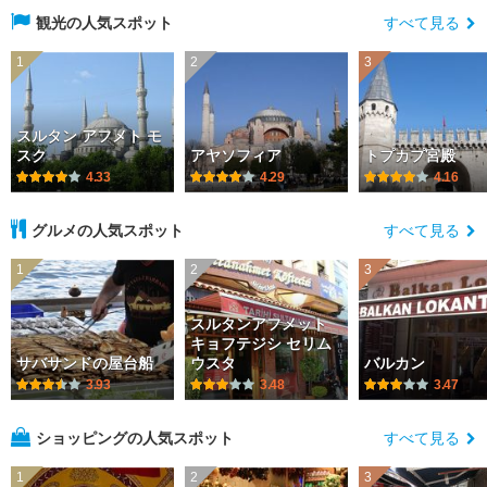
観光の人気スポット
すべて見る
1
2
3
スルタン アフメト モ
スク
アヤソフィア
トプカプ宮殿
4.33
4.29
4.16
グルメの人気スポット
すべて見る
1
2
3
スルタンアフメット
キョフテジシ セリム
サバサンドの屋台船
ウスタ
バルカン
3.93
3.48
3.47
ショッピングの人気スポット
すべて見る
1
2
3