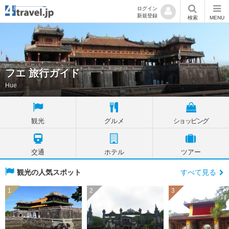
ログイン
新規登録
検索
MENU
フエ 旅行ガイド
Hue
観光
グルメ
ショッピング
交通
ホテル
ツアー
観光の人気スポット
すべて見る
1
2
3