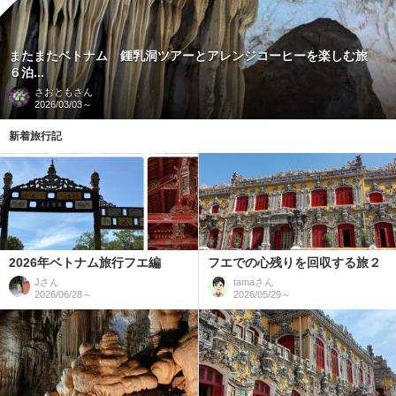
またまたベトナム 鍾乳洞ツアーとアレンジコーヒーを楽しむ旅
６泊...
さおとも
さん
2026/03/03～
新着旅行記
2026年ベトナム旅行フエ編
フエでの心残りを回収する旅２
J
さん
tama
さん
2026/06/28～
2026/05/29～