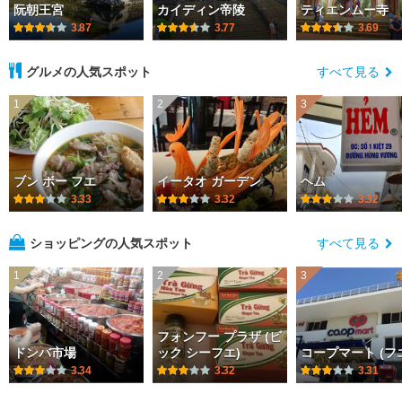
阮朝王宮
カイディン帝陵
ティエンムー寺
3.87
3.77
3.69
グルメの人気スポット
すべて見る
1
2
3
ブン ボー フエ
イータオ ガーデン
ヘム
3.33
3.32
3.32
ショッピングの人気スポット
すべて見る
1
2
3
フォンフー プラザ (ビ
ドンバ市場
ック シーフエ)
コープマート (フ
3.34
3.32
3.31