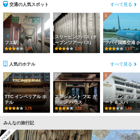
交通の人気スポット
すべて見る
1
2
3
スリーピングバス (オ
フエ駅
ープンツアーバス)
フバイ国際空港 (H
3.37
3.35
3.34
人気のホテル
すべて見る
1
2
3
TTC インペリアル ホ
エンシェント フエ ガ
フン ザン ホテル
テル
ーデン ハウス
ート & スパ
3.75
3.51
3.49
みんなの旅行記
PICKUP