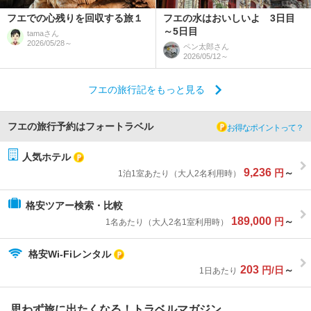
フエでの心残りを回収する旅１
フエの水はおいしいよ 3日目
～5日目
tama
さん
2026/05/28～
ペン太郎
さん
2026/05/12～
フエの旅行記をもっと見る
フエの旅行予約はフォートラベル
お得なポイントって？
人気ホテル
9,236
円
～
1泊1室あたり（大人2名利用時）
格安ツアー検索・比較
189,000
円
～
1名あたり（大人2名1室利用時）
格安Wi-Fiレンタル
203
円/日
～
1日あたり
思わず旅に出たくなる！トラベルマガジン