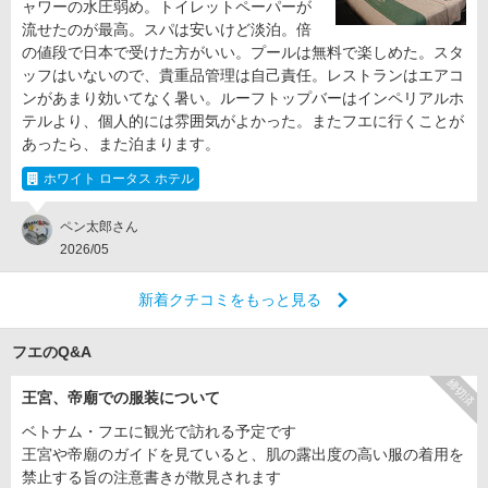
ャワーの水圧弱め。トイレットペーパーが
流せたのが最高。スパは安いけど淡泊。倍
の値段で日本で受けた方がいい。プールは無料で楽しめた。スタ
ッフはいないので、貴重品管理は自己責任。レストランはエアコ
ンがあまり効いてなく暑い。ルーフトップバーはインペリアルホ
テルより、個人的には雰囲気がよかった。またフエに行くことが
あったら、また泊まります。
ホワイト ロータス ホテル
ペン太郎さん
2026/05
新着クチコミをもっと見る
フエのQ&A
締切済
王宮、帝廟での服装について
ベトナム・フエに観光で訪れる予定です
王宮や帝廟のガイドを見ていると、肌の露出度の高い服の着用を
禁止する旨の注意書きが散見されます