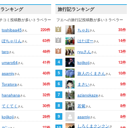
ミランキング
旅行記ランキング
チコミ投稿数が多いトラベラー
フエへの旅行記投稿数が多いトラベラー
toshibaa45
220件
ちゃお
35件
1
さん
さん
ぽちゃりん
63件
はたぼー
14件
2
さん
さん
taro
48件
ryuさん
13件
3
さん
さん
umaro64
41件
kojikoji
12件
4
さん
さん
asamiy
40件
旅人のくまさん
10件
5
さん
さん
Toratora
36件
まさい
9件
6
さん
さん
hanahana
32件
azianokaze
8件
7
さん
さん
てくてく
30件
若紫
8件
8
さん
さん
kojikoji
28件
asamiy
8件
9
さん
さん
しろくまクンクン
さ
ゲン
27件
8件
10
さん