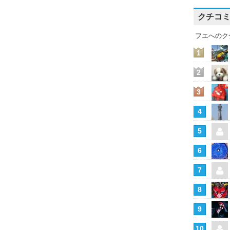
クチコ
フエへのク
1
2
3
4
5
6
7
8
9
10