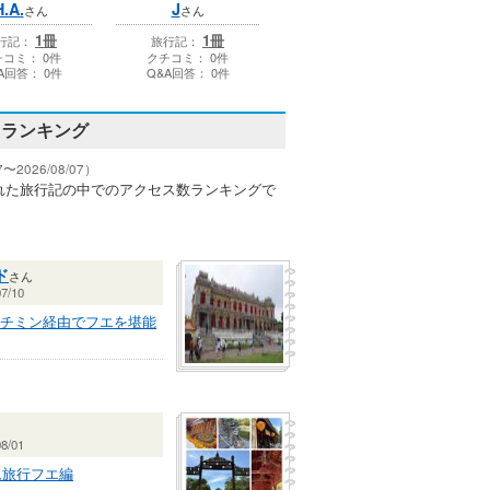
H.A.
J
さん
さん
1冊
1冊
行記：
旅行記：
コミ： 0件
クチコミ： 0件
A回答： 0件
Q&A回答： 0件
スランキング
〜2026/08/07）
れた旅行記の中でのアクセス数ランキングで
ド
さん
7/10
チミン経由でフエを堪能
8/01
ム旅行フエ編