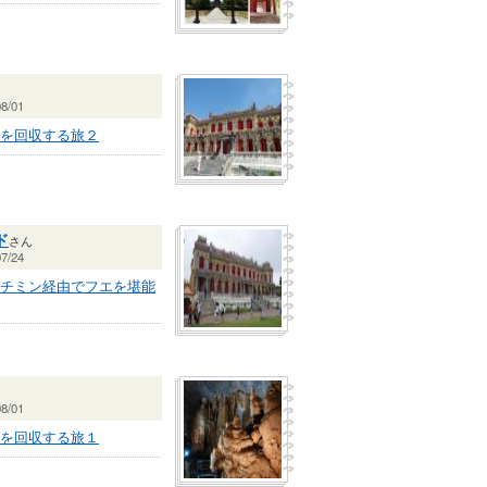
8/01
を回収する旅２
ド
さん
7/24
チミン経由でフエを堪能
8/01
を回収する旅１