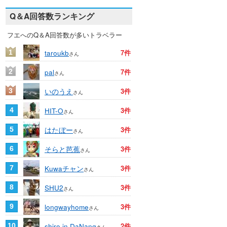
Q＆A回答数ランキング
フエへのQ＆A回答数が多いトラベラー
taroukb
7件
1
さん
pal
7件
2
さん
いのうえ
3件
3
さん
HIT-O
3件
4
さん
はたぼー
3件
5
さん
そらと芭蕉
3件
6
さん
Kuwaチャン
3件
7
さん
SHU2
3件
8
さん
longwayhome
3件
9
さん
shiro in DaNang
2件
10
さん