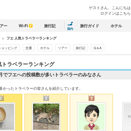
ゲストさん、
こんにちは
ログインはこちら
アー
Wi-Fi
旅行記
旅行ガイド
ホテル
国内
>
フエ 人気トラベラーランキング
ショッピング
交通
ホテル
ツアー
旅行記
Q＆A
気トラベラーランキング
月でフエへの投稿数が多いトラベラーのみなさん
多かったトラベラーの皆さんを紹介しています。
1
2
3