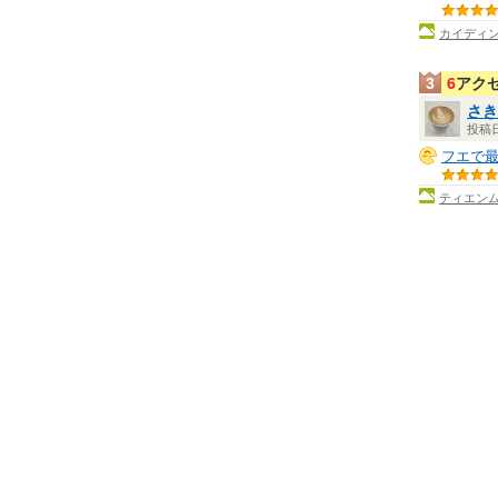
カイディ
6
アク
3
さき
投稿日：
フエで
ティエン