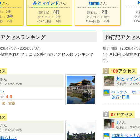
き
丼とマインド
tama
さん
さん
さん
： 0冊
3冊
2冊
旅
旅行記：
旅行記：
3件
ミ：
クチ
クチコミ： 0件
クチコミ： 0件
Q&
答： 0件
Q&A回答： 0件
Q&A回答： 0件
ミアクセスランキング
旅行記アクセ
/07/07〜2026/08/07）
集計期間（2026/07/07
に投稿されたクチコミの中でのアクセス数ランキング
1ヶ月以内に投稿さ
す。
セス
109
アクセス
1
丼とマイン
さん
2026/07/25
投稿日：2026/0
広い
ベトナム ホー
旅行1日目
4.0
城・宮殿
87
アクセス
2
セス
J
さん
さん
投稿日：2026/0
2026/07/25
2026年ベトナ
素晴らしい