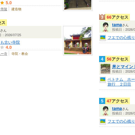
5.0
ン帝陵
建造物
66
アクセス
3
セス
tama
さん
投稿日：2026/0
さん
2026/07/25
フエでの心残り
最も古い寺院
4.0
ムー寺
寺院・教会
56
アクセス
4
丼とマイン
投稿日：2026/0
ベトナム ホー
旅行 ２日目
47
アクセス
5
tama
さん
投稿日：2026/0
フエでの心残り