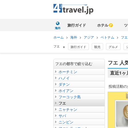
旅行ガイド
ホテル
ツ
海外
ホーム
>
海外
>
アジア
>
ベトナム
>
フエ
×
フエ
旅行ガイド
観光
グルメ
フエ 人
フエの都市で絞り込む
ホーチミン
直近1ヶ
ハノイ
ダナン
投稿活動の
ホイアン
フーコック島
フエ
ニャチャン
サパ
ニンビン