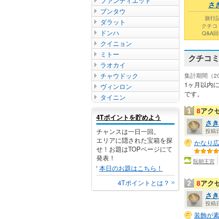
ファンティエット
さ
ブンタウ
旅行記
ダラット
クチコ
ドンハ
Q&A回
クイニョン
ミトー
クチコ
ラオカイ
チャウドック
集計期間（2026
1ヶ月以内
ヴィンロン
です。
タイニン
8
アク
1
4Tポイントを貯めよう
さき
チャンスは一日一回。
投稿日：
エリアに隠された宝箱を探
かなり
せ！お題はTOPページにて
発表！
阮朝王宮
本日のお題はこちら！
4Tポイントとは？
8
アク
2
さき
投稿日：
装飾が