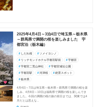
2025年4月4日～3泊4日で埼玉県～栃木県
～群馬県で満開の桜を楽しみました 宇
都宮泊（栃木編）
#
しだれ桜
#
ソメイヨシノ
#
リッチモンドホテル宇都宮駅前
#
宇都宮
#
宇都宮二荒山神社
#
宇都宮城址公園
#
宇都宮駅
#
河津桜
#
絶景スポット
#
栃木県
40
4月4日～7日は埼玉県～栃木県～群馬県で満開の桜を楽
しみ、4月8日～10日は福島県で満開の桜を楽しんでき
ました。今回の満開の桜の旅の前日までは、関東では4
月だとは思えな...