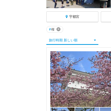
宇都宮
×
#
桜
栃木へ戻る
旅行時期 新しい順
栃木すべて
宇都宮
那須・塩原
日光
鬼怒川・川治・湯西川
小山・佐野・足尾
大田原・矢板・真岡・益子