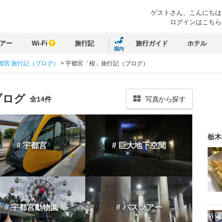
ゲストさん、
こんにちは
ログインはこちら
アー
Wi-Fi
旅行記
旅行ガイド
ホテル
国内
都宮 旅行記（ブログ）
>
宇都宮「桜」旅行記（ブログ）
ブログ
全14件
写真から探す
栃木
# 宇都宮
# 巨大地下空間
# 宇都宮動物園
# バスツアー