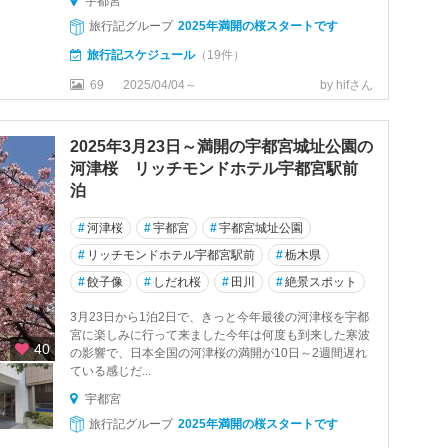
宇都宮
旅行記グループ
2025年満開の桜スタートです
旅行記スケジュール
（19件）
69
2025/04/04～
by hifさん
2025年3月23日～満開の宇都宮城址公園の
河津桜 リッチモンドホテル宇都宮駅前
泊
#
河津桜
#
宇都宮
#
宇都宮城址公園
#
リッチモンドホテル宇都宮駅前
#
栃木県
#
餃子像
#
しだれ桜
#
田川
#
絶景スポット
3月23日から1泊2日で、きっと今年最後の河津桜を宇都
宮に楽しみに行って来ました今年は何度も到来した寒波
40
の影響で、日本全国の河津桜の満開が10日～2週間遅れ
ている感じだ...
宇都宮
旅行記グループ
2025年満開の桜スタートです