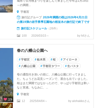
城県で古河桃まつりを楽しんで来ました今年は1月19日
～の満開...
宇都宮
旅行記グループ
2026年満開の桜は2026年4月21日
の第19弾の岩手県雫石園地の桜並木の旅行記で終了です
旅行記スケジュール
（26件）
100
2026/03/15～
by hifさん
春の八幡山公園へ
#
宇都宮
#
栃木県
#
桜
#
アイローネ
#
八幡山公園
#
宇都宮タワー
#
生パスタ
母の通院付き添いの前に、八幡山公園に行ってきまし
た。ちょうどお花見シーズンで、屋台も出ていました。
桜はまだ満開ではなかったので、やっぱり宇都宮は寒い
なと実感。ちなみに、...
宇都宮
19
12
2025/04/04～
by alohakkoさん