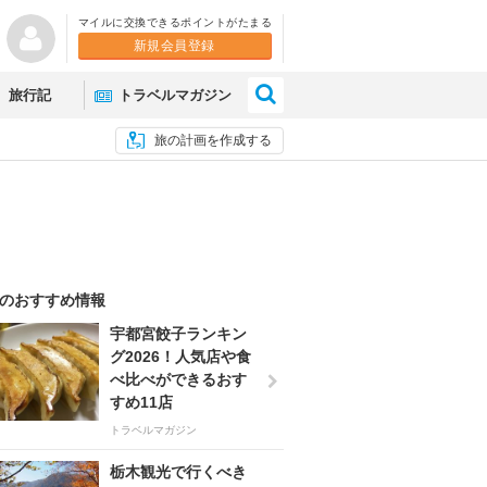
マイルに交換できるポイントがたまる
新規会員登録
×
旅行記
トラベルマガジン
旅の計画を作成する
のおすすめ情報
宇都宮餃子ランキン
グ2026！人気店や食
べ比べができるおす
すめ11店
トラベルマガジン
栃木観光で行くべき