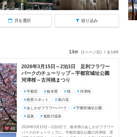
月を選択
絞り込み
14
件
(1ページ目)
/ 全14件
2026年3月15日～2泊3日 足利フラワー
パークのチューリップ～宇都宮城址公園
河津桜～古河桃まつり
#
宇都宮
#
栃木県
#
桜
#
河津桜
#
絶景スポット
#
菜の花
#
あしかがフラワーパーク
#
宇都宮城址公園
#
温泉
#
鬼怒川温泉
2026年3月15日～2泊3日で、栃木県のあしかがフラワー
48
パークのチューリップに、宇都宮城址公園の河津桜、茨