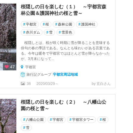
桜隠しの日を楽しむ（１） ～宇都宮森
林公園＆護国神社の桜と雪～
#
宇都宮
#
桜
#
森林公園
#
護国神社
#
赤川ダム
#
雪
#
雪景色
桜隠しとは、桜が咲く時期に雪が降ることを意味する
俳句の春の季語である。なんとも味わいがある言葉であ
る。今年は暖冬で宇都宮ではほとんど雪が降らなかった
が、3月末になって...
47
宇都宮
旅行記グループ
宇都宮周辺地域
36
2020/03/29～
by 玄白さん
桜隠しの日を楽しむ（２） ～八幡山公
園の桜と雪～
#
八幡山公園
#
宇都宮
#
宇都宮タワー
#
桜
#
雪