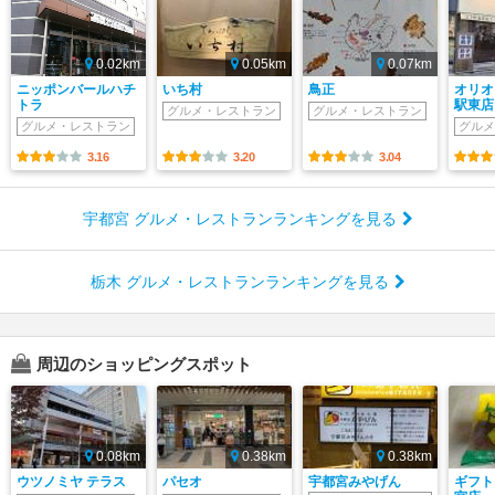
0.02km
0.05km
0.07km
ニッポンバールハチ
いち村
鳥正
オリオ
トラ
駅東店
グルメ・レストラン
グルメ・レストラン
グルメ・レストラン
グルメ
3.16
3.20
3.04
宇都宮 グルメ・レストランランキングを見る
栃木 グルメ・レストランランキングを見る
周辺のショッピングスポット
0.08km
0.38km
0.38km
ウツノミヤ テラス
パセオ
宇都宮みやげん
ギフト