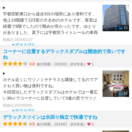
宇都宮駅東口から徒歩3分の場所にあり便利です、
地上10階建て223室の大きめのホテルです、客室は
綺麗で9階でしたので眺めが良かったです、ゆとり
10
がありました、真下には宇都宮ライトレールの車両
が走行してま
投稿日:2025/02/27
続きを読む
コーナーに位置するデラックスダブルは開放的で良いです
ね
4.0
旅行時期：2025/01（約2年前）
1
ホテル近くにウツノミヤテラスも隣接してるのでア
クセス買い物は便利ですね。
今回宿泊したデラックスダブルはホテルでは一番広
10
い36㎡でコーナーに位置していて3連の窓でウツノ
ミヤテラスの屋上庭園に宇都宮の
投稿日:2025/02/01
続きを読む
デラックスツインは水回り独立で快適ですね
4.5
旅行時期：2024/07（約2年前）
3