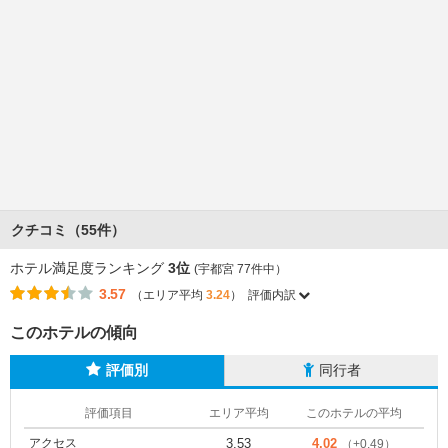
クチコミ（55件）
ホテル満足度ランキング
3位
(宇都宮 77件中）
3.57
（エリア平均
3.24
）
評価内訳
このホテルの傾向
評価別
同行者
評価項目
エリア平均
このホテルの平均
アクセス
3.53
4.02
（+0.49）