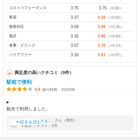
コストパフォーマンス
3.75
3.75
（0.00）
客室
3.37
4.19
（+0.82）
接客対応
3.59
3.94
（+0.35）
風呂
3.16
3.80
（+0.64）
食事・ドリンク
3.57
3.70
（+0.13）
バリアフリー
3.16
3.83
（+0.67）
満足度の高いクチコミ（9件）
駅前で便利
4.0
旅行時期：2026/06
観光で利用しました。
接客丁寧で、部屋もアップグレードしていただき浴槽とトイレ別
by
さん（男性）
ｊｈｈｊｋｇｈｄ
でゆっくり過ごせました。
続きを読む
宇都宮 クチコミ：1件
朝食のテーブルに腕をつけたらべたっとしました。片付けを見て
いたらシュッと一吹きしてトレイの