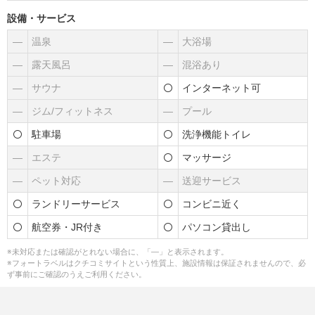
設備・サービス
―
温泉
―
大浴場
―
露天風呂
―
混浴あり
―
サウナ
インターネット可
―
ジム/フィットネス
―
プール
駐車場
洗浄機能トイレ
―
エステ
マッサージ
―
ペット対応
―
送迎サービス
ランドリーサービス
コンビニ近く
航空券・JR付き
パソコン貸出し
※未対応または確認がとれない場合に、「―」と表示されます。
※フォートラベルはクチコミサイトという性質上、施設情報は保証されませんので、必
ず事前にご確認のうえご利用ください。