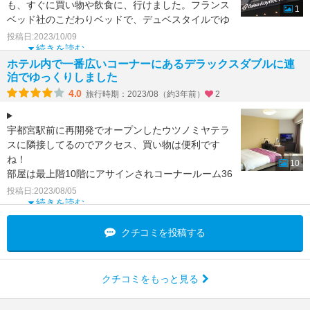
も、すぐに買い物や飲食に、行けました。フランス
1
ベッド社のこだわりベッドで、デュベスタイルでゆ
っくり休めました。
投稿日:2023/10/09
続きを読む
ホテル内で一番広いコーナーにあるデラックスダブルに連
泊でゆっくりしました
4.0
旅行時期：2023/08（約3年前）
2
宇都宮駅前に再開発でオープンしたウツノミヤテラ
スに隣接してるのでアクセス、買い物は便利です
ね！
10
部屋は最上階10階にアサインされコーナールーム36
㎡で部屋のスペースは三角形ですが窓も大きく開放
投稿日:2023/08/05
的で良
続きを読む
クチコミを投稿する
クチコミをもっと見る