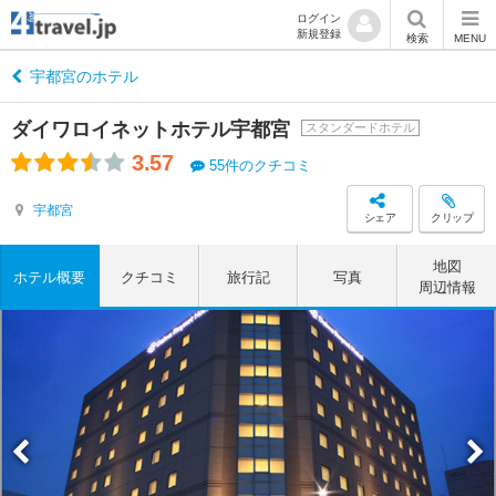
ログイン
新規登録
検索
MENU
宇都宮のホテル
ダイワロイネットホテル宇都宮
スタンダードホテル
3.57
55件のクチコミ
宇都宮
シェア
クリップ
地図
ホテル概要
クチコミ
旅行記
写真
周辺情報