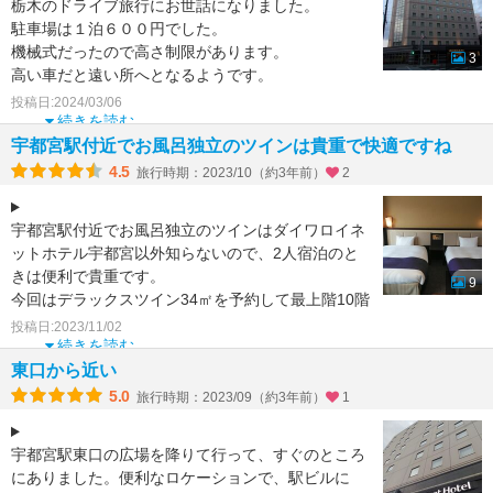
栃木のドライブ旅行にお世話になりました。
駐車場は１泊６００円でした。
機械式だったので高さ制限があります。
3
高い車だと遠い所へとなるようです。
投稿日:2024/03/06
そして、ウツノミヤテラスへ近い所にあります
続きを読む
宇都宮駅付近でお風呂独立のツインは貴重で快適ですね
4.5
旅行時期：2023/10（約3年前）
2
宇都宮駅付近でお風呂独立のツインはダイワロイネ
ットホテル宇都宮以外知らないので、2人宿泊のと
きは便利で貴重です。
9
今回はデラックスツイン34㎡を予約して最上階10階
にアサインされました。部屋はベッド
投稿日:2023/11/02
続きを読む
東口から近い
5.0
旅行時期：2023/09（約3年前）
1
宇都宮駅東口の広場を降りて行って、すぐのところ
にありました。便利なロケーションで、駅ビルに