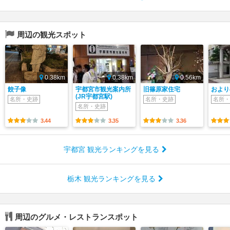
周辺の観光スポット
0.38km
0.38km
0.56km
餃子像
宇都宮市観光案内所
旧篠原家住宅
おより
(JR宇都宮駅)
名所・史跡
名所・史跡
名所・
名所・史跡
3.44
3.35
3.36
宇都宮 観光ランキングを見る
栃木 観光ランキングを見る
周辺のグルメ・レストランスポット