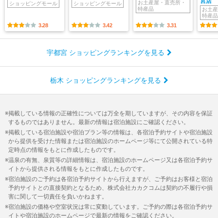
宮店
お土産屋・直売所・
ショッピングモール
ショッピングモール
特産品
お土産
特産品
3.28
3.42
3.31
宇都宮 ショッピングランキングを見る
栃木 ショッピングランキングを見る
掲載している情報の正確性については万全を期していますが、その内容を保証
するものではありません。最新の情報は宿泊施設にご確認ください。
掲載している宿泊施設や宿泊プラン等の情報は、各宿泊予約サイトや宿泊施設
から提供を受けた情報または宿泊施設のホームページ等にて公開されている特
定時点の情報をもとに作成したものです。
温泉の有無、泉質等の詳細情報は、宿泊施設のホームページ又は各宿泊予約サ
イトから提供される情報をもとに作成したものです。
宿泊施設のご予約は各宿泊予約サイトから行えますが、ご予約はお客様と宿泊
予約サイトとの直接契約となるため、株式会社カカクコムは契約の不履行や損
害に関して一切責任を負いかねます。
宿泊施設の価格や空室状況は常に変動しています。ご予約の際は各宿泊予約サ
イトや宿泊施設のホームページで最新の情報をご確認ください。