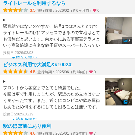
ライトレールを利用するなら
3.5
旅行時期：2026/02（約6ヶ月前）
0
駅直結ではないのですが、信号1つはさんだだけで
ライトレールの駅にアクセスできるので立地はとて
も便利だと思います。向かいにある宇都宮テラスと
3
いう商業施設に有名な餃子店やスーパーも入ってい
て長期滞在にも便
投稿日:2026/03/03
続きを読む
ビジネス利用で大満足&#10024;
4.5
旅行時期：2025/06（約1年前）
0
フロントから客室までとても綺麗でした。
今回は車で利用しましたが、駅近のため立地はすご
く良かったです。また、近くにコンビニや飲み屋街
2
もあるため何をするにしても困ることは無いです。
ビジネス利用のた
投稿日:2025/10/19
続きを読む
駅のほぼ前にあり便利
4.0
旅行時期：2025/01（約2年前）
7