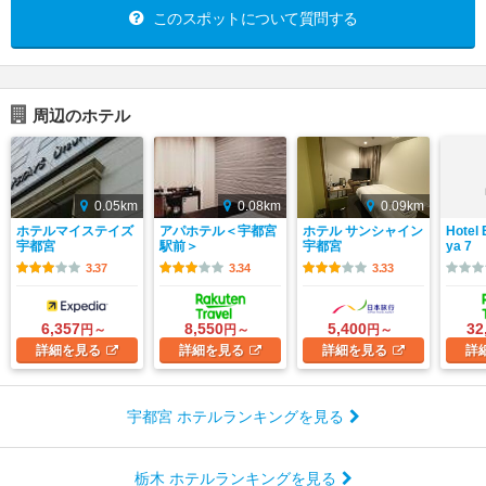
このスポットについて質問する
周辺のホテル
0.05km
0.08km
0.09km
ホテルマイステイズ
アパホテル＜宇都宮
ホテル サンシャイン
Hotel
宇都宮
駅前＞
宇都宮
ya 7
3.37
3.34
3.33
6,357
8,550
5,400
32
円～
円～
円～
詳細
を見る
詳細
を見る
詳細
を見る
詳
宇都宮 ホテルランキングを見る
栃木 ホテルランキングを見る