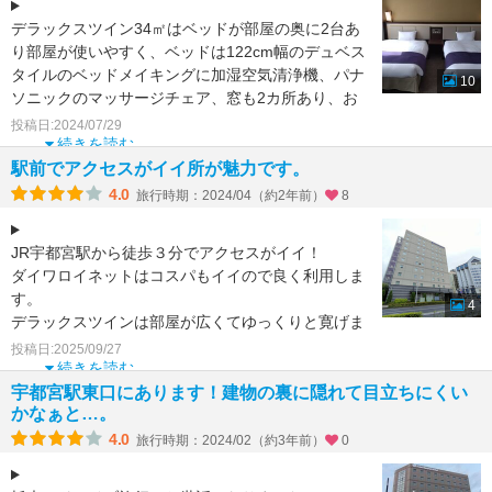
デラックスツイン34㎡はベッドが部屋の奥に2台あ
り部屋が使いやすく、ベッドは122cm幅のデュベス
タイルのベッドメイキングに加湿空気清浄機、パナ
10
ソニックのマッサージチェア、窓も2カ所あり、お
風呂、洗面
投稿日:2024/07/29
続きを読む
駅前でアクセスがイイ所が魅力です。
4.0
旅行時期：2024/04（約2年前）
8
JR宇都宮駅から徒歩３分でアクセスがイイ！
ダイワロイネットはコスパもイイので良く利用しま
す。
4
デラックスツインは部屋が広くてゆっくりと寛げま
した。
投稿日:2025/09/27
ベッドも大きくぐっすり眠れました。
続きを読む
洗い場
宇都宮駅東口にあります！建物の裏に隠れて目立ちにくい
かなぁと…。
4.0
旅行時期：2024/02（約3年前）
0