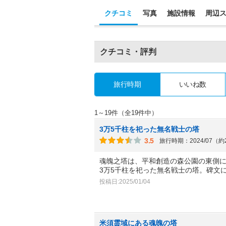
クチコミ
写真
施設情報
周辺
クチコミ・評判
旅行時期
いいね数
1～19件（全19件中）
3万5千柱を祀った無名戦士の塔
3.5
旅行時期：2024/07（
魂魄之塔は、平和創造の森公園の東側
3万5千柱を祀った無名戦士の塔。碑文
投稿日:2025/01/04
米須霊域にある魂魄の塔