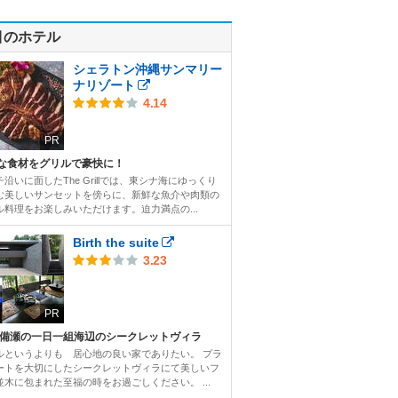
目のホテル
シェラトン沖縄サンマリー
ナリゾート
4.14
PR
な食材をグリルで豪快に！
沿いに面したThe Grillでは、東シナ海にゆっくり
む美しいサンセットを傍らに、新鮮な魚介や肉類の
ル料理をお楽しみいただけます。迫力満点の...
Birth the suite
3.23
PR
 備瀬の一日一組海辺のシークレットヴィラ
ルというよりも 居心地の良い家でありたい。 プラ
ートを大切にしたシークレットヴィラにて美しいフ
並木に包まれた至福の時をお過ごしください。 ...