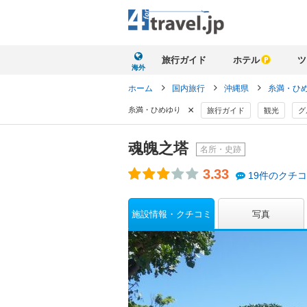
旅行ガイド
ホテル
ツ
海外
ホーム
国内旅行
沖縄県
糸満・ひ
×
糸満・ひめゆり
旅行ガイド
観光
グ
魂魄之塔
名所・史跡
3.33
19件のクチ
施設情報・クチコミ
写真