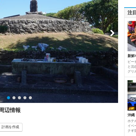
注
新鮮
ビーチ
と沈
グリ
周辺情報
沖縄
ホテ
イベ
計画
を作成
クギ