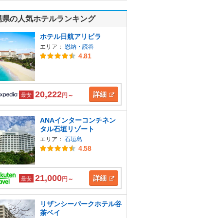
縄県の人気ホテルランキング
ホテル日航アリビラ
エリア：
恩納・読谷
4.81
20,222
詳細
最安
円～
ANAインターコンチネン
タル石垣リゾート
エリア：
石垣島
4.58
21,000
詳細
最安
円～
リザンシーパークホテル谷
茶ベイ