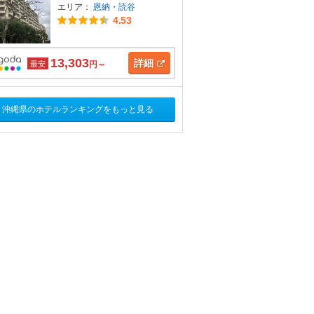
エリア：
恩納・読谷
4.53
13,303
詳細
最安
円～
沖縄県のホテルランキングをもっと見る