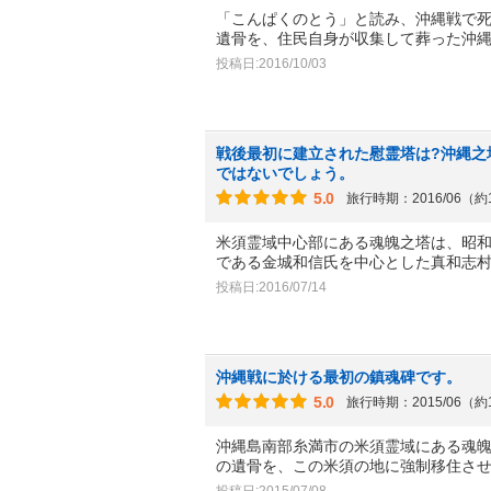
「こんぱくのとう」と読み、沖縄戦で
遺骨を、住民自身が収集して葬った沖
投稿日:2016/10/03
戦後最初に建立された慰霊塔は?沖縄之
ではないでしょう。
5.0
旅行時期：2016/06（約
米須霊域中心部にある魂魄之塔は、昭和2
である金城和信氏を中心とした真和志
投稿日:2016/07/14
沖縄戦に於ける最初の鎮魂碑です。
5.0
旅行時期：2015/06（約
沖縄島南部糸満市の米須霊域にある魂魄之
の遺骨を、この米須の地に強制移住さ
投稿日:2015/07/08