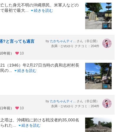
死亡した身元不明の沖縄県民、米軍人などの
縄で最初で最大
...
続きを読む
1
塔?と言っても過言
by
さん（非公開）
たかちゃんティムちゃんはるおちゃん・ついでにおまけのまゆみはん。
糸満・ひめゆり クチコミ：204件
10年前）
10
1（1946）年2月27日当時の真和志村村長
村民の
...
続きを読む
1
by
さん（非公開）
たかちゃんティムちゃんはるおちゃん・ついでにおまけのまゆみはん。
糸満・ひめゆり クチコミ：204件
11年前）
10
塔は、沖縄戦に於ける戦没者約35,000名
せられた
...
続きを読む