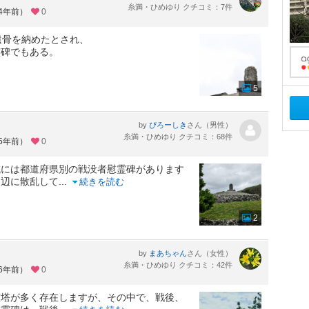
糸満・ひめゆり クチコミ：7件
約4年前）
0
遺骨を納めたとされ、
霊碑でもある。
5
by
さん（男性）
ぴろーしき
糸満・ひめゆり クチコミ：68件
約5年前）
0
域には都道府県別の戦没者慰霊碑があります
周辺に散乱して
...
続きを読む
2
by
さん（女性）
まあちゃん
糸満・ひめゆり クチコミ：42件
約6年前）
0
霊塔が多く存在しますが、その中で、戦後、