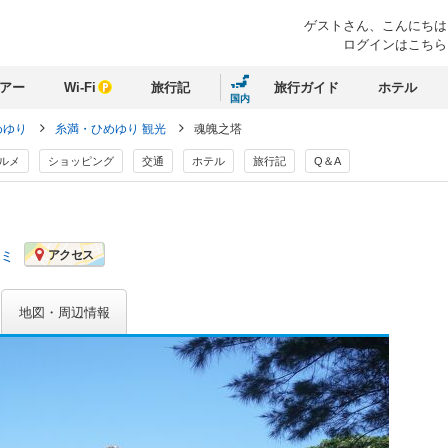
ゲストさん、
こんにちは
ログインはこちら
アー
Wi-Fi
旅行記
旅行ガイド
ホテル
国内
めゆり
糸満・ひめゆり 観光
魂魄之塔
ルメ
ショッピング
交通
ホテル
旅行記
Q＆A
コミ
アクセス
地図・周辺情報