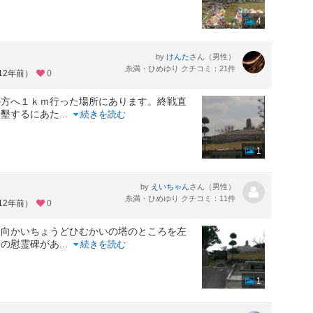
4
by
さん（男性）
けんた
糸満・ひめゆり クチコミ：21件
12年前）
0
の方へ１ｋｍ行った場所にあります。終戦直
開墾するにあた
...
続きを読む
1
by
さん（男性）
えいちゃん
糸満・ひめゆり クチコミ：11件
12年前）
0
に向かいちょうどひむかいの塔のところを左
別の慰霊碑があ
...
続きを読む
1