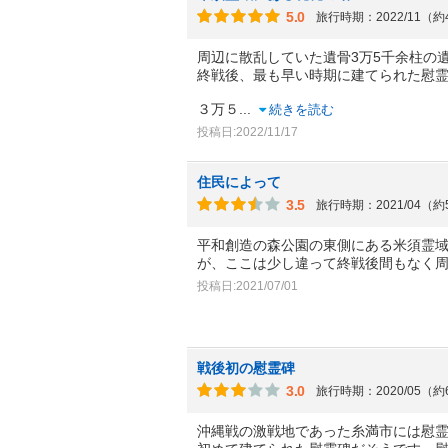
5.0
旅行時期：2022/11（
周辺に散乱していた遺骨3万5千余柱の
終戦後、最も早い時期に建てられた慰
３万５
...
続きを読む
投稿日:2022/11/17
住民によって
3.5
旅行時期：2021/04（
平和創造の森公園の東側にある米須霊
が、ここは少し違って終戦後間もなく
投稿日:2021/07/01
戦後初の慰霊碑
3.0
旅行時期：2020/05（
沖縄戦の激戦地であった糸満市には慰