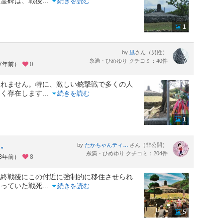
慰霊碑は、戦後
...
続きを読む
1
by
さん（男性）
凪
糸満・ひめゆり クチコミ：40件
約7年前）
0
通れません。特に、激しい銃撃戦で多くの人
多く存在します
...
続きを読む
1
・。
by
さん（非公開）
たかちゃんティムちゃんはるおちゃん・ついでにおまけのまゆみはん。
糸満・ひめゆり クチコミ：204件
約8年前）
8
戦終戦後にこの付近に強制的に移住させられ
なっていた戦死
...
続きを読む
5