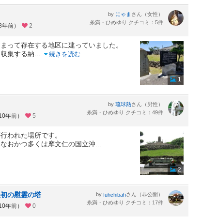
by
さん（女性）
にゃま
糸満・ひめゆり クチコミ：5件
約8年前）
2
固まって存在する地区に建っていました。
を収集する納
...
続きを読む
1
by
さん（男性）
琉球熱
糸満・ひめゆり クチコミ：49件
10年前）
5
が行われた場所です。
、なおかつ多くは摩文仁の国立沖
...
2
最初の慰霊の塔
by
さん（非公開）
fuhchibah
糸満・ひめゆり クチコミ：17件
10年前）
0