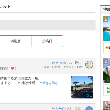
スポット
沖
1
満足度
投稿日
2
by
さん（男性）
たびたび
糸満・ひめゆり クチコミ：58件
約2年前）
0
に隣接する米須霊域の一角。
によると、この地は沖縄
...
続きを読む
1
3
by
さん（男性）
かみぞー