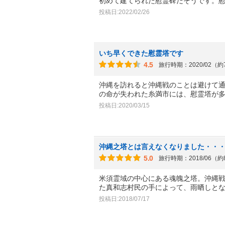
初めて建てられた慰霊碑だそうです。
投稿日:2022/02/26
いち早くできた慰霊塔です
4.5
旅行時期：2020/02（
沖縄を訪れると沖縄戦のことは避けて
の命が失われた糸満市には、慰霊塔が
投稿日:2020/03/15
沖縄之塔とは言えなくなりました・・
5.0
旅行時期：2018/06（
米須霊域の中心にある魂魄之塔。沖縄
た真和志村民の手によって、雨晒しと
投稿日:2018/07/17