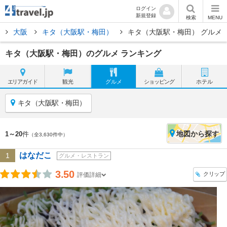
ログイン
新規登録
検索
MENU
方
大阪
キタ（大阪駅・梅田）
キタ（大阪駅・梅田） グルメ
キタ（大阪駅・梅田）のグルメ ランキング
エリア
ガイド
観光
グルメ
ショッピング
ホテル
キタ（大阪駅・梅田）
地図
から探す
1～20
件
（全3,630件中）
はなだこ
1
グルメ・レストラン
3.50
クリップ
評価詳細