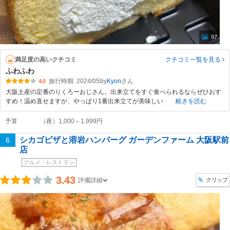
97
満足度の高いクチコミ
クチコミ一覧
を見る
ふわふわ
旅行時期: 2024/05
by
Kyon
4.0
大阪土産の定番のりくろーおじさん。出来立てをすぐ食べられるならぜひおす
すめ！温め直せますが、やっぱり1番出来立てが美味しい
続きを読む
予算
（夜）1,000～1,999円
シカゴピザと溶岩ハンバーグ ガーデンファーム 大阪駅前
6
店
グルメ・レストラン
3.43
クリップ
評価詳細