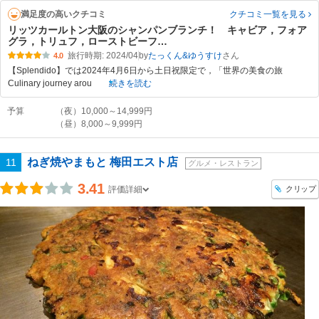
満足度の高いクチコミ
クチコミ一覧
を見る
リッツカールトン大阪のシャンパンブランチ！ キャビア，フォア
グラ，トリュフ，ローストビーフ…
旅行時期: 2024/04
by
たっくん&ゆうすけ
4.0
【Splendido】では2024年4月6日から土日祝限定で，「世界の美食の旅
Culinary journey arou
続きを読む
予算
（夜）10,000～14,999円
（昼）8,000～9,999円
ねぎ焼やまもと 梅田エスト店
11
グルメ・レストラン
3.41
クリップ
評価詳細