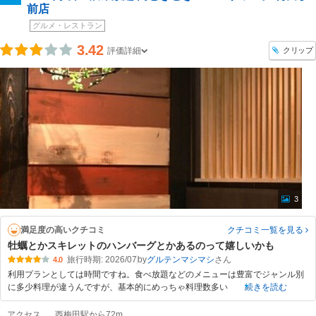
前店
グルメ・レストラン
3.42
クリップ
評価詳細
3
満足度の高いクチコミ
クチコミ一覧
を見る
牡蠣とかスキレットのハンバーグとかあるのって嬉しいかも
旅行時期: 2026/07
by
グルテンマシマシ
4.0
利用プランとしては時間ですね。食べ放題などのメニューは豊富でジャンル別
に多少料理が違うんですが、基本的にめっちゃ料理数多い
続きを読む
アクセス
西梅田駅から72m