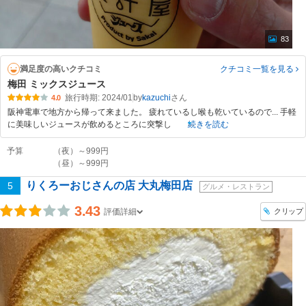
83
満足度の高いクチコミ
クチコミ一覧
を見る
梅田 ミックスジュース
旅行時期: 2024/01
by
kazuchi
4.0
阪神電車で地方から帰って来ました。 疲れているし喉も乾いているので... 手軽
に美味しいジュースが飲めるところに突撃し
続きを読む
予算
（夜）～999円
（昼）～999円
りくろーおじさんの店 大丸梅田店
5
グルメ・レストラン
3.43
クリップ
評価詳細