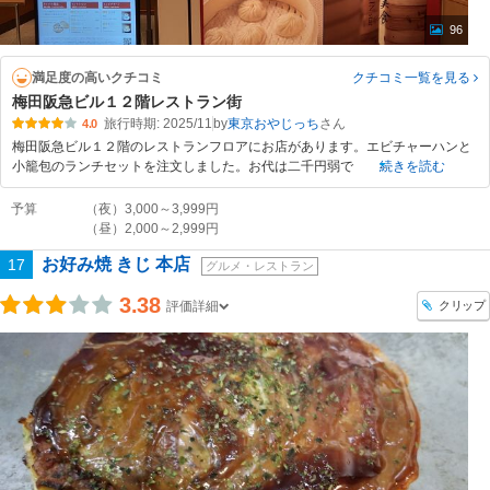
96
満足度の高いクチコミ
クチコミ一覧
を見る
梅田阪急ビル１２階レストラン街
旅行時期: 2025/11
by
東京おやじっち
4.0
梅田阪急ビル１２階のレストランフロアにお店があります。エビチャーハンと
小籠包のランチセットを注文しました。お代は二千円弱で
続きを読む
予算
（夜）3,000～3,999円
（昼）2,000～2,999円
お好み焼 きじ 本店
17
グルメ・レストラン
3.38
クリップ
評価詳細