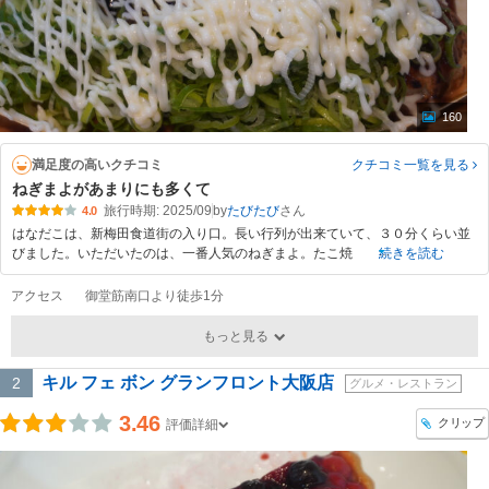
160
満足度の高いクチコミ
クチコミ一覧
を見る
ねぎまよがあまりにも多くて
旅行時期: 2025/09
by
たびたび
4.0
はなだこは、新梅田食道街の入り口。長い行列が出来ていて、３０分くらい並
びました。いただいたのは、一番人気のねぎまよ。たこ焼
続きを読む
アクセス
御堂筋南口より徒歩1分
もっと見る
キル フェ ボン グランフロント大阪店
2
グルメ・レストラン
3.46
クリップ
評価詳細