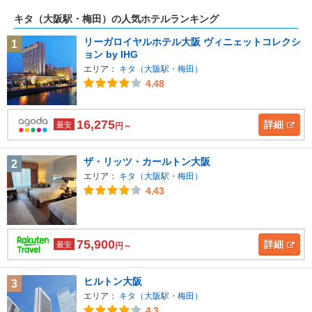
キタ（大阪駅・梅田）の人気ホテルランキング
リーガロイヤルホテル大阪 ヴィニェットコレクシ
1
ョン by IHG
エリア：
キタ（大阪駅・梅田）
4.48
16,275
詳細
最安
円～
ザ・リッツ・カールトン大阪
2
エリア：
キタ（大阪駅・梅田）
4.43
75,900
詳細
最安
円～
ヒルトン大阪
3
エリア：
キタ（大阪駅・梅田）
4.3