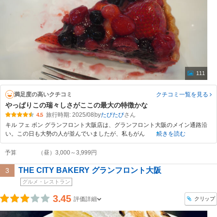
111
満足度の高いクチコミ
クチコミ一覧
を見る
やっぱりこの瑞々しさがここの最大の特徴かな
旅行時期: 2025/08
by
たびたび
4.5
キル フェ ボン グランフロント大阪店は、グランフロント大阪のメイン通路沿
い。この日も大勢の人が並んでいましたが、私もがん
続きを読む
予算
（昼）3,000～3,999円
THE CITY BAKERY グランフロント大阪
3
グルメ・レストラン
3.45
クリップ
評価詳細