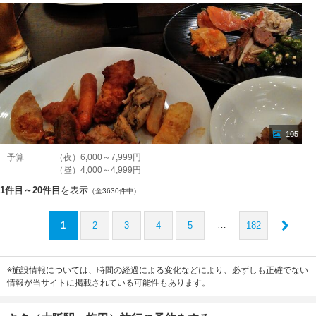
105
予算
（夜）6,000～7,999円
（昼）4,000～4,999円
1件目～20件目
を表示
（全3630件中）
…
1
2
3
4
5
182
※施設情報については、時間の経過による変化などにより、必ずしも正確でない
情報が当サイトに掲載されている可能性もあります。