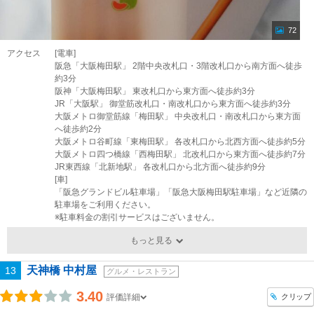
72
アクセス
[電車]
阪急「大阪梅田駅」 2階中央改札口・3階改札口から南方面へ徒歩
約3分
阪神「大阪梅田駅」 東改札口から東方面へ徒歩約3分
JR「大阪駅」 御堂筋改札口・南改札口から東方面へ徒歩約3分
大阪メトロ御堂筋線「梅田駅」 中央改札口・南改札口から東方面
へ徒歩約2分
大阪メトロ谷町線「東梅田駅」 各改札口から北西方面へ徒歩約5分
大阪メトロ四つ橋線「西梅田駅」 北改札口から東方面へ徒歩約7分
JR東西線「北新地駅」 各改札口から北方面へ徒歩約9分
[車]
「阪急グランドビル駐車場」「阪急大阪梅田駅駐車場」など近隣の
駐車場をご利用ください。
※駐車料金の割引サービスはございません。
もっと見る
天神橋 中村屋
13
グルメ・レストラン
3.40
クリップ
評価詳細