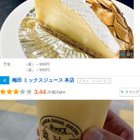
127
予算
（夜）～999円
（昼）～999円
梅田 ミックスジュース 本店
4
グルメ・レストラン
3.44
クリップ
評価詳細