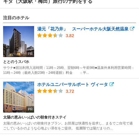
キタ（大阪駅・梅田）旅行の予約をする
注目のホテル
湯元「花乃井」 スーパーホテル大阪天然温泉
3.82
PR
ととのうスパホ
サウナ■宿泊利用入浴時間：11時～25時、翌朝6時～午前9時■温泉外来利用営業時間：
11時～24時（最終入館23時・24時退館）料金 ：平...
ホテルユニバーサルポート ヴィータ
3.72
PR
太陽の恵みいっぱいの朝食付きステイ
太陽の恵みいっぱいの朝食付きプラン。お部屋は快適性を追求し、まるでご自宅で過
ごしているかのような心地よい滞在をご提供。 低層階では陽だまりの...