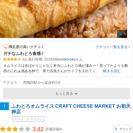
5
満足度の高いクチコミ
クチコミ一覧
を見る
ガチなふわとろ食感！
旅行時期: 2026/06
by
nikoroku
4.0
オムライスは名ばかりじゃなく本当にふわとろ感が凄みー！思ってたよりも数
倍のふわぁ感ある卵で、席で店員さんがナイフを入れてく
続きを読む
アクセス
西梅田駅から徒歩約1分
もっと見る
ふわとろオムライス CRAFT CHEESE MARKET お初天
7
神店
グルメ・レストラン
3.42
クリップ
評価詳細