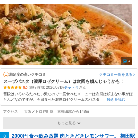
4
満足度の高いクチコミ
クチコミ一覧
を見る
スープパスタ（濃厚ロゼクリーム）は次回も頼んじゃうかも！
旅行時期: 2026/07
by
チャトラ
5.0
普段はいろいろたべたい派なので一度食べたメニューは次回は頼まない事がほ
とんどなのですが、今回食べた濃厚ロゼクリームのパスタ
続きを読む
アクセス
大阪メトロ谷町線 東梅田駅から148m
もっと見る
2000円 食べ飲み放題 肉ときどきレモンサワー。 梅田駅
8