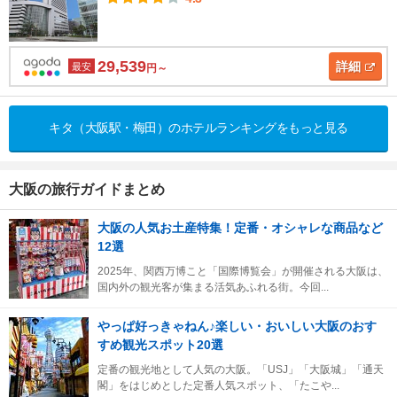
29,539
詳細
最安
円～
キタ（大阪駅・梅田）のホテルランキングをもっと見る
大阪の旅行ガイドまとめ
大阪の人気お土産特集！定番・オシャレな商品など
12選
2025年、関西万博こと「国際博覧会」が開催される大阪は、
国内外の観光客が集まる活気あふれる街。今回...
やっぱ好っきゃねん♪楽しい・おいしい大阪のおす
すめ観光スポット20選
定番の観光地として人気の大阪。「USJ」「大阪城」「通天
閣」をはじめとした定番人気スポット、「たこや...