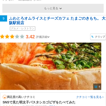
もっと見る
ふわとろオムライスとチーズカフェ たまごのきもち。 大
9
阪駅前店
グルメ・レストラン
3.42
クリップ
評価詳細
4
満足度の高いクチコミ
クチコミ一覧
を見る
SNSで見た明太子パスタシカゴピザをたべてみた