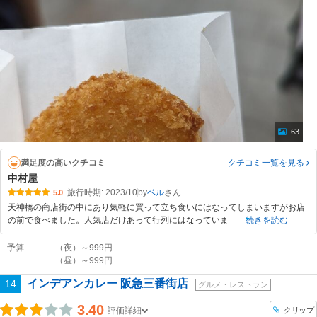
63
満足度の高いクチコミ
クチコミ一覧
を見る
中村屋
旅行時期: 2023/10
by
ベル
5.0
天神橋の商店街の中にあり気軽に買って立ち食いにはなってしまいますがお店
の前で食べました。人気店だけあって行列にはなっていま
続きを読む
予算
（夜）～999円
（昼）～999円
インデアンカレー 阪急三番街店
14
グルメ・レストラン
3.40
クリップ
評価詳細