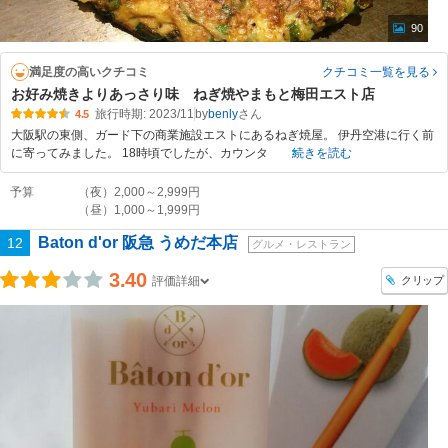
90
満足度の高いクチコミ
クチコミ一覧
を見る
お好み焼きよりあっさり味 ねぎ焼やまもと梅田エスト店
旅行時期: 2023/11
by
benly
4.5
大阪駅の東側、ガード下の商業施設エストにあるねぎ焼屋。 伊丹空港に行く前
に寄ってみました。 18時頃でしたが、カウンタ
続きを読む
予算
（夜）2,000～2,999円
（昼）1,000～1,999円
Baton d'or 阪急 うめだ本店
12
グルメ・レストラン
3.40
クリップ
評価詳細