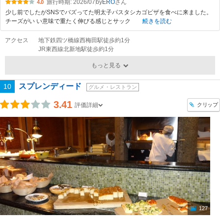
旅行時期: 2026/07
by
ERO
4.0
少し前でしたがSNSでバズってた明太子パスタシカゴピザを食べに来ました。
チーズがい い意味で重たく伸びる感じとサック
続きを読む
アクセス
地下鉄四ツ橋線西梅田駅徒歩約1分
JR東西線北新地駅徒歩約1分
もっと見る
スプレンディード
10
グルメ・レストラン
3.41
クリップ
評価詳細
127