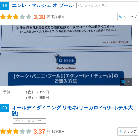
エシレ・マルシェ オ ブール
19
グルメ・レストラン
3.38
クリップ
評価詳細
89
予算
（夜）～999円
（昼）～999円
オールデイダイニング リモネ(リーガロイヤルホテル大
20
阪)
グルメ・レストラン
3.37
クリップ
評価詳細