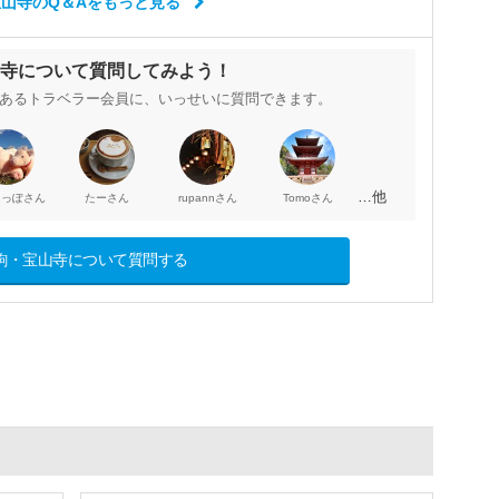
山寺のQ＆Aをもっと見る
寺について質問してみよう！
あるトラベラー会員に、いっせいに質問できます。
…他
さん
さん
さん
さん
しっぽ
たー
rupann
Tomo
駒・宝山寺について質問する