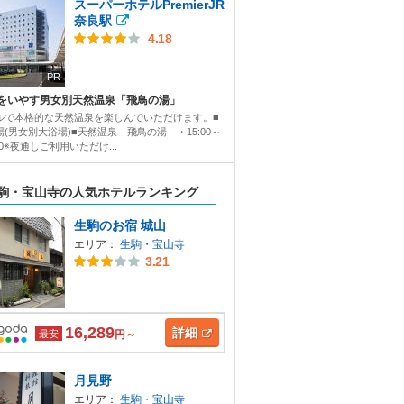
スーパーホテルPremierJR
奈良駅
4.18
PR
をいやす男女別天然温泉「飛鳥の湯」
ルで本格的な天然温泉を楽しんでいただけます。■
場(男女別大浴場)■天然温泉 飛鳥の湯 ・15:00～
30※夜通しご利用いただけ...
駒・宝山寺の人気ホテルランキング
生駒のお宿 城山
エリア：
生駒・宝山寺
3.21
16,289
詳細
最安
円～
月見野
エリア：
生駒・宝山寺