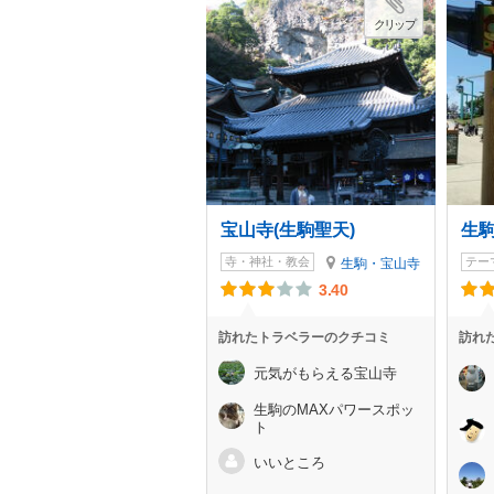
クリップ
宝山寺(生駒聖天)
生
寺・神社・教会
テー
生駒・宝山寺
3.40
訪れたトラベラーのクチコミ
訪れ
元気がもらえる宝山寺
生駒のMAXパワースポッ
ト
いいところ