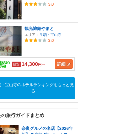
3.0
観光旅館やまと
エリア：
生駒・宝山寺
3.0
14,300
詳細
最安
円～
駒・宝山寺のホテルランキングをもっと見
る
良の旅行ガイドまとめ
奈良グルメの名店【2026年