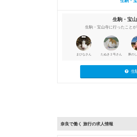
生駒・宝
生駒・宝山
生駒・宝山寺に行ったことが
さん
さん
まひな
たぬき２号
豚の
生
奈良で働く 旅行の求人情報