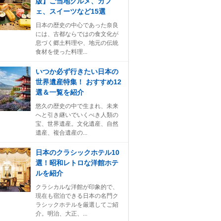
版】ご当地グルメ、カフ
ェ、スイーツなど15選
日本の歴史の中心であった奈良
には、古都ならではの食文化が
息づく郷土料理や、地元の伝統
食材を使った料理...
いつか必ず行きたい日本の
世界遺産特集！ おすすめ12
選＆一覧を紹介
悠久の歴史の中で生まれ、未来
へと引き継いでいくべき人類の
宝、世界遺産。文化遺産、自然
遺産、複合遺産の...
日本のクラシックホテル10
選！昭和レトロな洋館ホテ
ルを紹介
クラシカルな洋館が印象的で、
現在も宿泊できる日本の名門ク
ラシックホテルを厳選してご紹
介。明治、大正、...