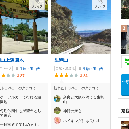
クリップ
クリップ
3
駒山上遊園地
生駒山
マパーク
自然・景勝地
生駒・宝山寺
生駒・宝山寺
3.37
3.34
生
たトラベラーのクチコミ
訪れたトラベラーのクチコミ
ケーブルカーで行ける遊
奈良と大阪を隔てる生駒
園地
山
冬期休園中も展望台とし
奈
神話の舞台
て俊逸
ハイキングにも良い山
一日家族で楽しめます。