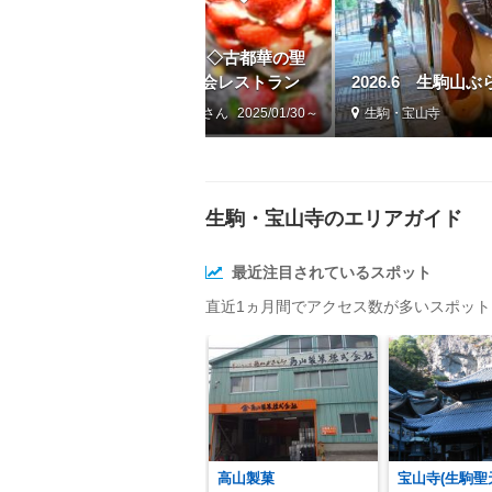
とれない古都華パフェ♪ ◇古都華の聖
り) 道の駅 ◇音の花温泉◇教会レストラン
2026.6 生駒山ぶ
by 豚のしっぽ
2025/01/30～
生駒・宝山寺
生駒・宝山寺のエリアガイド
最近注目されているスポット
直近1ヵ月間でアクセス数が多いスポッ
高山製菓
宝山寺(生駒聖