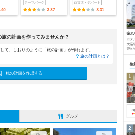
テーマパーク
百貨店・デパート
.40
3.37
3.31
疲れ
の旅の計画を作ってみませんか？
ホテ
大浴
翌9:
プして、
しおりのように「旅の計画」が作れます。
旅の計画とは？
生
旅の計画を作成する
1
グルメ
2