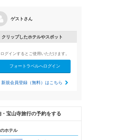
2601 「新春おでかけ京阪奈
ゲストさん
宮（えと置物）＆生駒ケーブル＆生
箭神社」
by たぬき２号
2026/01/04～
クリップしたホテルやスポット
ログインするとご使用いただけます。
フォートラベルへログイン
新規会員登録（無料）はこちら
駒・宝山寺旅行の予約をする
のホテル