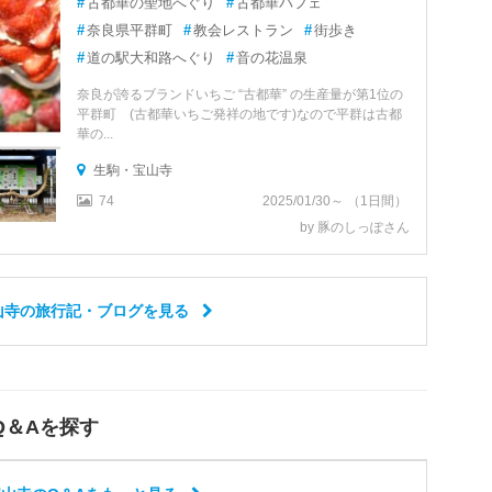
#
古都華の聖地へぐり
#
古都華パフェ
#
奈良県平群町
#
教会レストラン
#
街歩き
#
道の駅大和路へぐり
#
音の花温泉
奈良が誇るブランドいちご “古都華” の生産量が第1位の
平群町 (古都華いちご発祥の地です)なので平群は古都
華の...
生駒・宝山寺
74
2025/01/30～ （1日間）
by 豚のしっぽさん
山寺の旅行記・ブログを見る
Q＆Aを探す