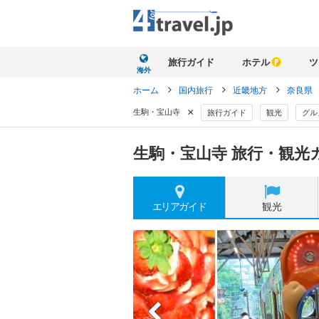
旅行ガイド
ホテル
ツ
海外
ホーム
国内旅行
近畿地方
奈良県
×
生駒・宝山寺
旅行ガイド
観光
グル
生駒・宝山寺 旅行・観光
エリア
ガイド
観光