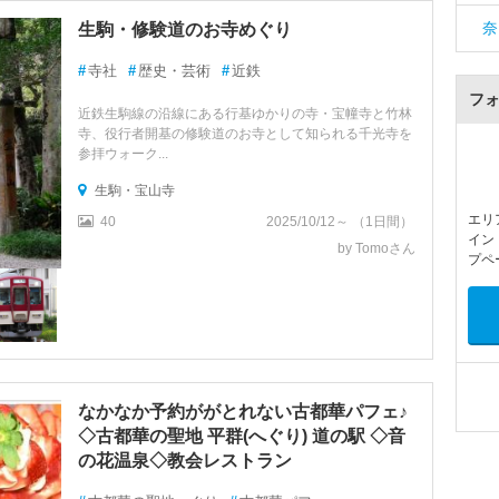
奈
生駒・修験道のお寺めぐり
#
寺社
#
歴史・芸術
#
近鉄
フ
近鉄生駒線の沿線にある行基ゆかりの寺・宝幢寺と竹林
寺、役行者開基の修験道のお寺として知られる千光寺を
参拝ウォーク...
生駒・宝山寺
エリ
40
2025/10/12～ （1日間）
イン
by Tomoさん
プペ
なかなか予約ががとれない古都華パフェ♪
◇古都華の聖地 平群(へぐり) 道の駅 ◇音
の花温泉◇教会レストラン