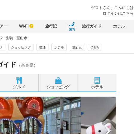
ゲストさん、
こんにちは
ログインはこちら
アー
Wi-Fi
旅行記
旅行ガイド
ホテル
国内
生駒・宝山寺
メ
ショッピング
交通
ホテル
旅行記
Q＆A
ガイド
（奈良県）
グルメ
ショッピング
ホテル