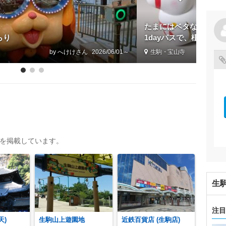
たまにはベタな観光旅行
らり
1dayパスで、橿原神
駒山＆暗峠＆石切剣
by へけけ
2026/06/01～
生駒・宝山寺
トを掲載しています。
生
注目
天)
生駒山上遊園地
近鉄百貨店 (生駒店)