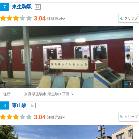
東生駒駅
7
駅
3.04
クリップ
評価詳細
1
住所
奈良県生駒市 東生駒１丁目６
東山駅
8
駅
3.04
クリップ
評価詳細