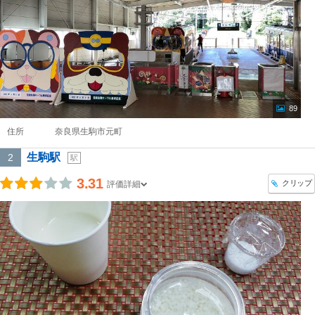
89
住所
奈良県生駒市元町
生駒駅
2
駅
3.31
クリップ
評価詳細