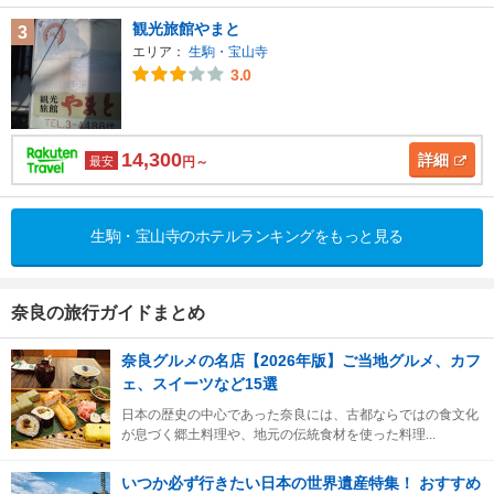
観光旅館やまと
3
エリア：
生駒・宝山寺
3.0
14,300
詳細
最安
円～
生駒・宝山寺のホテルランキングをもっと見る
奈良の旅行ガイドまとめ
奈良グルメの名店【2026年版】ご当地グルメ、カフ
ェ、スイーツなど15選
日本の歴史の中心であった奈良には、古都ならではの食文化
が息づく郷土料理や、地元の伝統食材を使った料理...
いつか必ず行きたい日本の世界遺産特集！ おすすめ