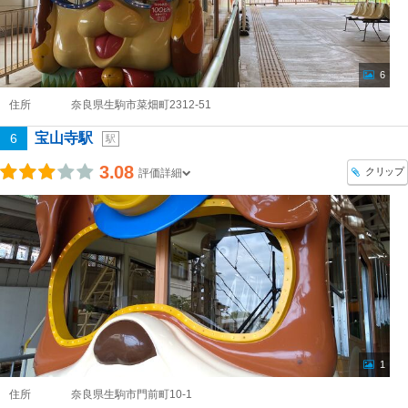
6
住所
奈良県生駒市菜畑町2312-51
宝山寺駅
6
駅
3.08
クリップ
評価詳細
1
住所
奈良県生駒市門前町10-1