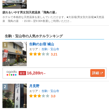
PR
疲れをいやす男女別天然温泉「飛鳥の湯」
ホテルで本格的な天然温泉を楽しんでいただけます。■大浴場(男女別大浴場)■天然温
泉 飛鳥の湯 ・15:00～翌9:30※夜通しご利用いただけ...
生駒・宝山寺の人気ホテルランキング
生駒のお宿 城山
1
エリア：
生駒・宝山寺
3.21
16,289
詳細
最安
円～
月見野
2
エリア：
生駒・宝山寺
3.0