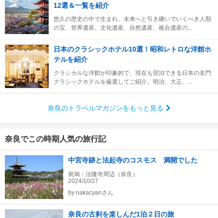
12選＆一覧を紹介
悠久の歴史の中で生まれ、未来へと引き継いでいくべき人類
の宝、世界遺産。文化遺産、自然遺産、複合遺産の...
日本のクラシックホテル10選！昭和レトロな洋館ホ
テルを紹介
クラシカルな洋館が印象的で、現在も宿泊できる日本の名門
クラシックホテルを厳選してご紹介。明治、大正、...
奈良のトラベルマガジンをもっと見る
奈良でこの時期人気の旅行記
中宮寺跡と法起寺のコスモス 満開でした
斑鳩・法隆寺周辺（奈良）
2024/10/27
by
nakacyanさん
奈良の古刹を楽しんだ1泊２日の旅