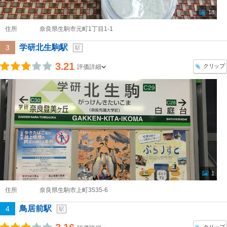
18
住所
奈良県生駒市元町1丁目1-1
学研北生駒駅
3
駅
3.21
クリップ
評価詳細
1
住所
奈良県生駒市上町3535-6
鳥居前駅
4
駅