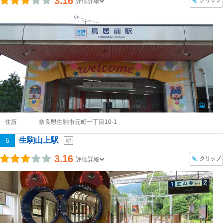
3.16
クリップ
評価詳細
2
住所
奈良県生駒市元町一丁目10-1
生駒山上駅
5
駅
3.16
クリップ
評価詳細