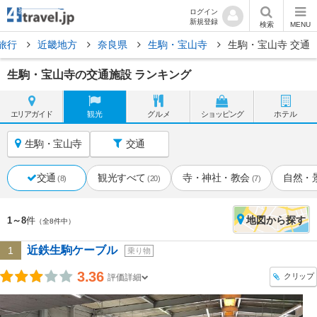
ログイン
新規登録
検索
MENU
旅行
近畿地方
奈良県
生駒・宝山寺
生駒・宝山寺 交通
生駒・宝山寺の交通施設 ランキング
エリア
ガイド
観光
グルメ
ショッピング
ホテル
生駒・宝山寺
交通
交通
観光すべて
寺・神社・教会
自然・
(8)
(20)
(7)
地図
から探す
1～8
件
（全8件中）
近鉄生駒ケーブル
1
乗り物
3.36
クリップ
評価詳細