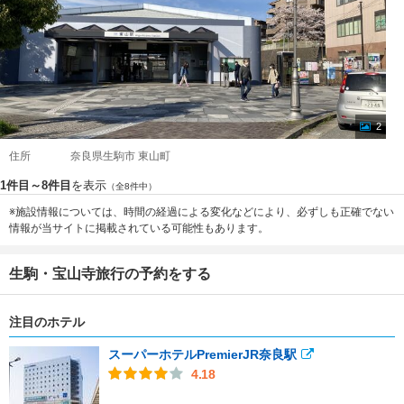
2
住所
奈良県生駒市 東山町
1件目～8件目
を表示
（全8件中）
※施設情報については、時間の経過による変化などにより、必ずしも正確でない
情報が当サイトに掲載されている可能性もあります。
生駒・宝山寺旅行の予約をする
注目のホテル
スーパーホテルPremierJR奈良駅
4.18