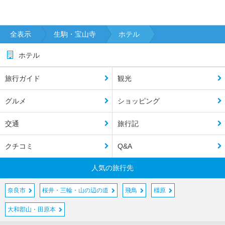
国
九
全表示
生駒・宝山寺
ホテル
州
ホテル
沖
縄
旅行ガイド
観光
グルメ
ショッピング
閉じる
交通
旅行記
クチコミ
Q&A
人気の旅行先
奈良市
桜井・三輪・山の辺の道
飛鳥
橿原
大和郡山・田原本