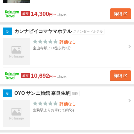
奈
14,300
詳細
最安
円～
1泊2名
良
市
カンナビイコマヤマホテル
5
スタンダードホテル
生
評価なし
駒・
宝山寺駅より徒歩約3分
法隆
寺
生
10,692
詳細
最安
駒・
円～
1泊2名
法隆
寺す
OYO サンニ旅館 奈良生駒
6
旅館
べて
評価なし
生
生駒駅よりお車にて約5分
駒・
宝山
寺