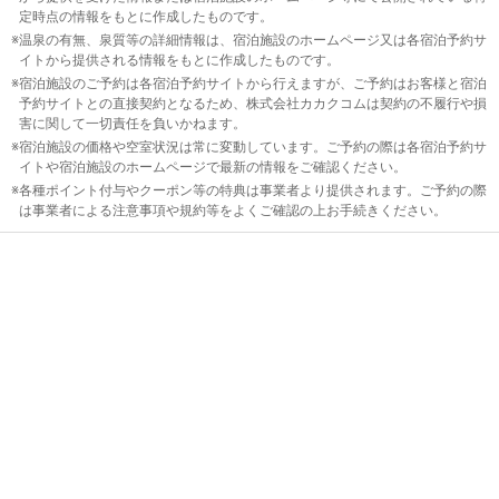
葛城
定時点の情報をもとに作成したものです。
温泉の有無、泉質等の詳細情報は、宿泊施設のホームページ又は各宿泊予約サ
吉野
イトから提供される情報をもとに作成したものです。
山・
宿泊施設のご予約は各宿泊予約サイトから行えますが、ご予約はお客様と宿泊
予約サイトとの直接契約となるため、株式会社カカクコムは契約の不履行や損
五条
害に関して一切責任を負いかねます。
宿泊施設の価格や空室状況は常に変動しています。ご予約の際は各宿泊予約サ
十津
イトや宿泊施設のホームページで最新の情報をご確認ください。
川・
各種ポイント付与やクーポン等の特典は事業者より提供されます。ご予約の際
洞
は事業者による注意事項や規約等をよくご確認の上お手続きください。
川・
大台
ケ原
和
歌
山
中
国
四