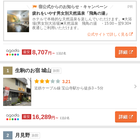
道
宿公式からのお知らせ・キャンペーン
PR
生
駒・
疲れをいやす男女別天然温泉「飛鳥の湯」
東
宝山
ホテルで本格的な天然温泉を楽しんでいただけます。■大浴
北
寺
場(男女別大浴場)■天然温泉 飛鳥の湯 ・15:00～翌9:30※
夜通しご利用いただけます。
公式サイトで詳しく見る
関
ホ
テ
東
ル
8,707
タ
詳細
最安
円～
1泊2名
甲
イ
プ
信
越
生駒のお宿 城山
1
ス
高
旅
高
ペ
民
貸
旅館
タ
級
館
級
ン
宿
別
3.21
北
ン
ホ
旅
シ
荘
近鉄ケーブル線 宝山寺駅から徒歩3～5分
陸
ダ
テ
館
ョ
ー
ル
ン
ド
東
ホ
海
16,289
テ
詳細
最安
円～
1泊2名
ル
近
畿
月見野
2
旅館
ホ