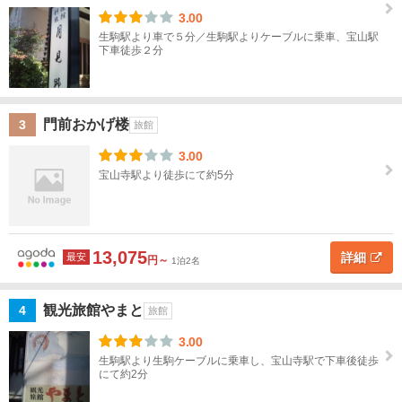
テ
3.00
滋
ル
名
賀
生駒駅より車で５分／生駒駅よりケーブルに乗車、宝山駅
下車徒歩２分
京
都
地図
門前おかげ楼
3
旅館
を表示
こ
大
の
3.00
阪
条
宝山寺駅より徒歩にて約5分
件
で
兵
探
庫
す
13,075
詳細
最安
奈
円～
1泊2名
良
観光旅館やまと
4
旅館
奈
良
3.00
す
生駒駅より生駒ケーブルに乗車し、宝山寺駅で下車後徒歩
にて約2分
べ
て