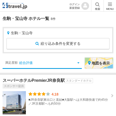
ログイン
新規登録
検索
MENU
生駒・宝山寺 ホテル一覧
8件
生駒・宝山寺
絞り込み条件を変更する
絞
エ
総合評価
満足度順
地図
を表示
り
リ
込
ア
スーパーホテルPremierJR奈良駅
スタンダードホテル
み
を
スポンサー提供
条
選
件
択
4.18
■JR奈良駅東出口と直結■大阪駅へは大和路快速で約45分
／JR京都駅へも約50分
宿
北
泊
海
地