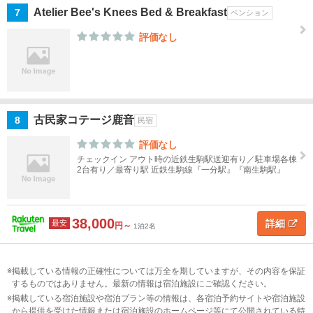
Atelier Bee's Knees Bed & Breakfast
7
ペンション
信
貴
評価なし
山
斑
鳩・
法隆
古民家コテージ鹿音
8
民宿
寺周
辺
評価なし
チェックイン アウト時の近鉄生駒駅送迎有り／駐車場各棟
天
2台有り／最寄り駅 近鉄生駒線『一分駅』『南生駒駅』
理・
桜
井・
38,000
詳細
最安
円～
三輪
1泊2名
橿
掲載している情報の正確性については万全を期していますが、その内容を保証
原・
するものではありません。最新の情報は宿泊施設にご確認ください。
飛
掲載している宿泊施設や宿泊プラン等の情報は、各宿泊予約サイトや宿泊施設
鳥・
から提供を受けた情報または宿泊施設のホームページ等にて公開されている特