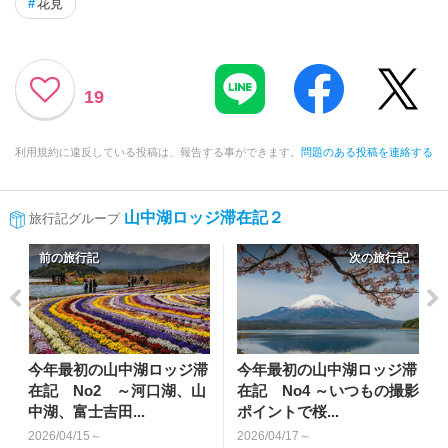
#
花見
19
利用規約に違反している投稿は、報告する事ができます。
問題のある投稿を連絡する
山中湖ロッジ滞在記２
旅行記グループ
前の旅行記
次の旅行記
今年最初の山中湖ロッジ滞
今年最初の山中湖ロッジ滞
在記 No2 ～河口湖、山
在記 No4 ～いつもの撮影
中湖、富士吉田...
ポイントで桜...
2026/04/15～
2026/04/17～