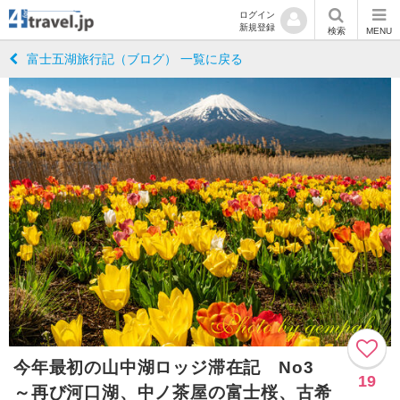
ログイン
新規登録
検索
MENU
富士五湖旅行記（ブログ） 一覧に戻る
今年最初の山中湖ロッジ滞在記 No3
19
～再び河口湖、中ノ茶屋の富士桜、古希