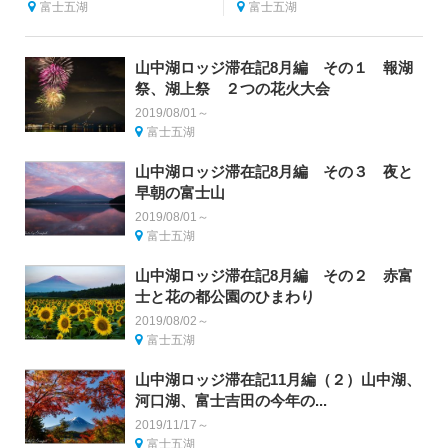
富士五湖
富士五湖
山中湖ロッジ滞在記8月編 その１ 報湖
祭、湖上祭 ２つの花火大会
2019/08/01～
富士五湖
山中湖ロッジ滞在記8月編 その３ 夜と
早朝の富士山
2019/08/01～
富士五湖
山中湖ロッジ滞在記8月編 その２ 赤富
士と花の都公園のひまわり
2019/08/02～
富士五湖
山中湖ロッジ滞在記11月編（２）山中湖、
河口湖、富士吉田の今年の...
2019/11/17～
富士五湖