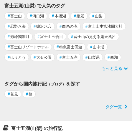
富士五湖(山梨) で人気のタグ
#
富士山
#
河口湖
#
本栖湖
#
絶景
#
山梨
#
忍野八海
#
鳴沢氷穴
#
白糸の滝
#
富士山本宮浅間大社
#
秀峰閣湖月
#
富士山五合目
#
富士山の見える露天風呂
#
富士山リゾートホテル
#
特急富士回遊
#
山中湖
#
ほうとう
#
大石公園
#
富士五湖
#
山梨県
#
西湖
もっと見る
タグから国内旅行記
を探す
（ブログ）
#
花見
#
桜
タグ一覧
富士五湖(山梨) の旅行記