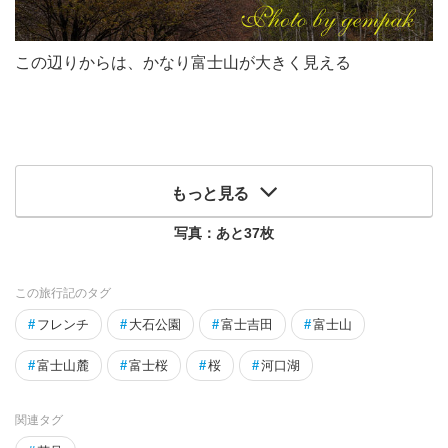
この辺りからは、かなり富士山が大きく見える
もっと見る
写真：あと
37
枚
この旅行記のタグ
#
フレンチ
#
大石公園
#
富士吉田
#
富士山
#
富士山麓
#
富士桜
#
桜
#
河口湖
関連タグ