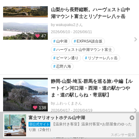
山梨から長野縦断。ハーヴェスト山中
湖マウント富士とリゾナーレ八ヶ岳
by wakupaku2さん
2026/06/10 - 2026/06/11
47
#
山中湖
#
EXPASA談合坂
#
ハーヴェスト山中湖マウント富士
#
ピーマン通り
#
リゾナーレ八ヶ岳
#
忍野八海
静岡-山梨-埼玉-群馬を巡る旅♪中編【ル
ートイン河口湖・西湖・道の駅かつや
ま・道の駅しらね・寄居駅】
by ふわっくまさん
138
2026/04/17 - 2026/04/19
富士マリオットホテル山中湖
#
ドライブ
#
マンホールカード
【温泉付き客室】温泉付客室×お部屋食のゆった
宿公式サイト
#
富士山
#
桜
#
河口湖
#
絶景
り旅（2食付）
スポンサー提供
#
西湖
#
道の駅