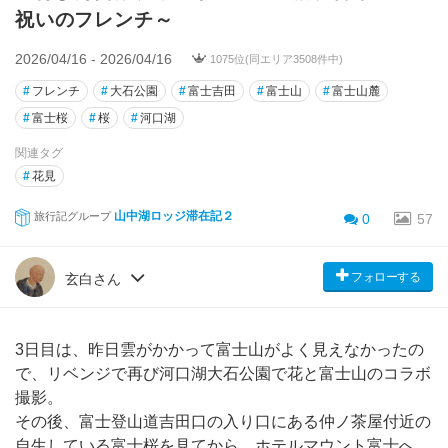
祝いのフレンチ～
2026/04/16 - 2026/04/16
1075位(同エリア3508件中)
#
フレンチ
#
大石公園
#
富士吉田
#
富士山
#
富士山麓
#
富士桜
#
桜
#
河口湖
関連タグ
#
花見
山中湖ロッジ滞在記２
旅行記グループ
0
57
フォローする
玄白さん
3日目は、昨日雲がかかって富士山がよく見えなかったの
で、リベンジで再び河口湖大石公園で花と富士山のコラボ
撮影。
その後、富士登山道吉田口の入り口にある仲ノ茶屋付近の
自生している富士桜を見てから、ホテルマウント富士へ。