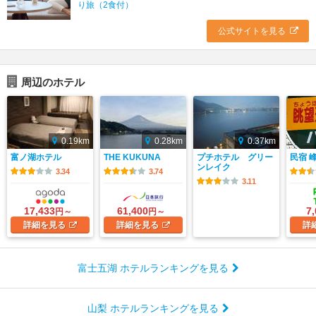
り旅（2食付）
公式サイトを見る
周辺のホテル
0.19km
0.28km
0.37km
富ノ湖ホテル
THE KUKUNA
プチホテル グリー
民宿 
ンレイク
3.34
3.74
3.11
17,433
61,400
7
円～
円～
詳細
を見る
詳細
を見る
詳
富士五湖 ホテルランキングを見る
山梨 ホテルランキングを見る