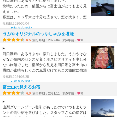
河口湖畔にあるうぶやに宿泊しました。
快晴だったため、部屋からは富士山がとてもよく見
えました。
1
客室は、５６平米と十分な広さで、窓が大きく、窓
際にソファベッドと掘りごたつのようなテーブルが
投稿日:2026/05/04
あって、
続きを読む
うぶやオリジナルのつゆしゃぶを堪能
4.5
旅行時期：2022/04（約4年前）
0
河口湖畔にあるうぶやに宿泊しました。うぶやはな
かなか館内のセンスが良くホスピタリティも申し分
ない旅館でした。部屋から見える河口湖と富士山の
1
構図が素晴らしくこの風景だけでもこの旅館に宿泊
する価値があると
投稿日:2024/05/25
続きを読む
富士山の見えるお宿
4.0
旅行時期：2021/11（約5年前）
0
山梨グリーンゾーン割引があったのでいつもよりラ
ンクの高い宿を選びました。スタッフさんの接客は