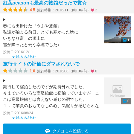
ラウン
紅葉seasonも最高の旅館だったで賞☆
4.5
旅行時期：2016/11（約10年前）
2
春にも出掛けた『うぶや旅館』
私達が泊まる前日、とても寒かった晩に
いきなり富士の頂上に
1
雪が降ったと云う幸運でした♪
美しい雪を抱いた富士と河口湖の湖上に
投稿日:2016/12/11
せり出したような迫力満点の景観が
続きを読む
旅行サイトの評価にダマされないで
1.0
旅行時期：2016/08（約10年前）
0
期待して宿泊したのですが期待外れでした。
今までいろいろな高級旅館に宿泊していますが こ
こは高級旅館とは言えない感じの宿でした。
0
１．従業員のおもてなしの心、気配りが感じられな
い。
投稿日:2016/08/24
部屋の説明
続きを読む
クチコミを投稿する