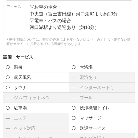
▽お車の場合
アクセス
中央道（富士吉田線）河口湖ICより約20分
▽電車・バスの場合
河口湖駅より送迎あり（約10分）
※施設情報については、時間の経過による変化などにより、必ずしも正確でない情
報が当サイトに掲載されている可能性があります。
設備・サービス
温泉
大浴場
露天風呂
―
混浴あり
サウナ
―
インターネット可
―
ジム/フィットネス
―
プール
駐車場
洗浄機能トイレ
―
エステ
マッサージ
―
ペット対応
送迎サービス