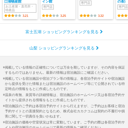
口湖物産館
イン館
の舎)
専門店
お土産屋・直売所・
専門店
専門店
特産品
3.21
3.25
3.32
富士五湖 ショッピングランキングを見る
山梨 ショッピングランキングを見る
掲載している情報の正確性については万全を期していますが、その内容を保証
するものではありません。最新の情報は宿泊施設にご確認ください。
掲載している宿泊施設や宿泊プラン等の情報は、各宿泊予約サイトや宿泊施設
から提供を受けた情報または宿泊施設のホームページ等にて公開されている特
定時点の情報をもとに作成したものです。
温泉の有無、泉質等の詳細情報は、宿泊施設のホームページ又は各宿泊予約サ
イトから提供される情報をもとに作成したものです。
宿泊施設のご予約は各宿泊予約サイトから行えますが、ご予約はお客様と宿泊
予約サイトとの直接契約となるため、株式会社カカクコムは契約の不履行や損
害に関して一切責任を負いかねます。
宿泊施設の価格や空室状況は常に変動しています。ご予約の際は各宿泊予約サ
イトや宿泊施設のホームページで最新の情報をご確認ください。