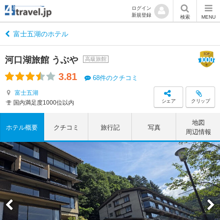
ログイン
新規登録
検索
MENU
富士五湖のホテル
河口湖旅館 うぶや
高級旅館
3.81
68件のクチコミ
富士五湖
シェア
クリップ
国内満足度1000位以内
地図
ホテル概要
クチコミ
旅行記
写真
周辺情報