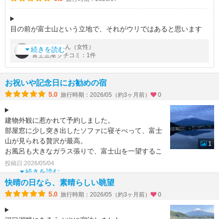
目の前が富士山という立地で、それがウリではあると思います
が、富士山が見えなくても泊まる価値あるホテルだと思いまし
by
さん（女性）
あさひ
た。
続きを読む
富士五湖 クチコミ：1件
夏だからかお風呂はぬるめでしたが、ゆっくり入れて良かったで
す。
食事はバイキン
お祝いや記念日にお勧めの宿
5.0
旅行時期：2026/05（約3ヶ月前）
0
建物外観に惹かれて予約しました。
部屋窓に少し突き出したソファに寝そべって、富士
山が見られる贅沢が最高。
1
お風呂も大きなガラス張りで、富士山を一望するこ
とができます。
投稿日:2026/05/04
富士山手前に見える河口湖は
続きを読む
快晴の日なら、素晴らしい眺望
5.0
旅行時期：2026/05（約3ヶ月前）
0