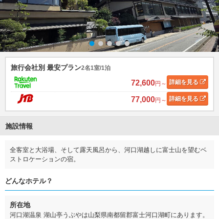
旅行会社別 最安プラン
2名1室/1泊
72,600
詳細
を見る
円～
77,000
詳細
を見る
円～
施設情報
全客室と大浴場、そして露天風呂から、河口湖越しに富士山を望むベ
ストロケーションの宿。
どんなホテル？
所在地
河口湖温泉 湖山亭うぶやは山梨県南都留郡富士河口湖町にあります。