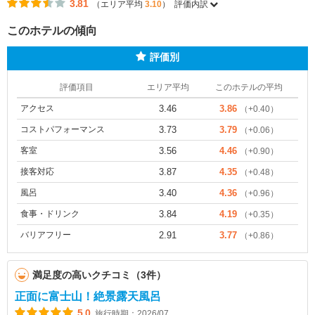
3.81
（エリア平均
3.10
）
評価内訳
このホテルの傾向
評価別
評価項目
エリア平均
このホテルの平均
アクセス
3.46
3.86
（+0.40）
コストパフォーマンス
3.73
3.79
（+0.06）
客室
3.56
4.46
（+0.90）
接客対応
3.87
4.35
（+0.48）
風呂
3.40
4.36
（+0.96）
食事・ドリンク
3.84
4.19
（+0.35）
バリアフリー
2.91
3.77
（+0.86）
満足度の高いクチコミ（3件）
正面に富士山！絶景露天風呂
5.0
旅行時期：2026/07