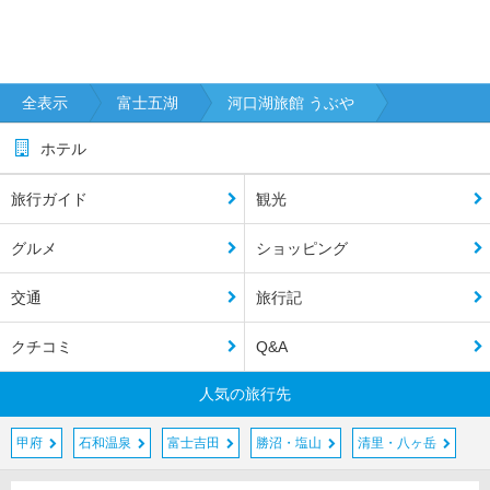
全表示
富士五湖
河口湖旅館 うぶや
ホテル
旅行ガイド
観光
グルメ
ショッピング
交通
旅行記
クチコミ
Q&A
人気の旅行先
甲府
石和温泉
富士吉田
勝沼・塩山
清里・八ヶ岳