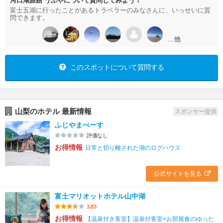
河口湖旅館 うぶやについて質問してみよう！
富士五湖に行ったことがあるトラベラーのみなさんに、いっせいに質
問できます。
…他
このスポットについて質問する
山梨のホテル 最新情報
スポンサー提供
ふじやまべーす
評価なし
お得情報
日常と切り離された湖のログハウス
公式サイトを見る
富士マリオットホテル山中湖
3.83
お得情報
【温泉付き客室】温泉付客室×お部屋食のゆった