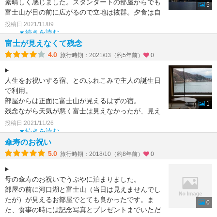
素晴しく感じました。スタンダートの部屋からでも
5
富士山が目の前に広がるので立地は抜群。夕食は自
慢のつゆだしで食
投稿日:2021/11/09
続きを読む
富士が見えなくて残念
4.0
旅行時期：2021/03（約5年前）
0
人生をお祝いする宿、とのふれこみで主人の誕生日
で利用。
部屋からは正面に富士山が見えるはずの宿。
1
残念ながら天気が悪く富士は見えなかったが、見え
ればテンションも上がると思う。
投稿日:2021/11/26
食事時に記念
続きを読む
傘寿のお祝い
5.0
旅行時期：2018/10（約8年前）
0
母の傘寿のお祝いでうぶやに泊まりました。
部屋の前に河口湖と富士山（当日は見えませんでし
たが）が見えるお部屋でとても良かったです。ま
0
た、食事の時には記念写真とプレゼントまでいただ