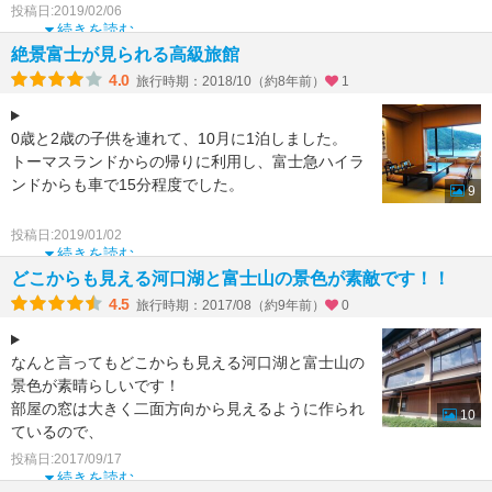
きました。
投稿日:2019/02/06
1泊2
続きを読む
絶景富士が見られる高級旅館
4.0
旅行時期：2018/10（約8年前）
1
0歳と2歳の子供を連れて、10月に1泊しました。
トーマスランドからの帰りに利用し、富士急ハイラ
ンドからも車で15分程度でした。
9
とてもきれいなお宿で、宿泊した部屋も6畳＋12畳
投稿日:2019/01/02
の和室でとても
続きを読む
どこからも見える河口湖と富士山の景色が素敵です！！
4.5
旅行時期：2017/08（約9年前）
0
なんと言ってもどこからも見える河口湖と富士山の
景色が素晴らしいです！
部屋の窓は大きく二面方向から見えるように作られ
10
ているので、
開放感があり景色がとても良く見えるようになって
投稿日:2017/09/17
いました。
続きを読む