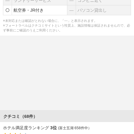
―
ランドリーサービス
―
コンビニ近く
航空券・JR付き
―
パソコン貸出し
※未対応または確認がとれない場合に、「―」と表示されます。
※フォートラベルはクチコミサイトという性質上、施設情報は保証されませんので、必
ず事前にご確認のうえご利用ください。
クチコミ（68件）
ホテル満足度ランキング
3位
(富士五湖 658件中）