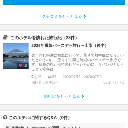
クチコミをもっと見る
このホテルを訪ねた旅行記（23件）
2026年母娘バースデー旅行～山梨（後半）
去年同じ時期に福島に行って、暑さで熱中症になりかけ
たというのに、懲りずに同じ時期のバースデー旅行で
す。福島の桃が期待外れだったために、リベンジという
10
ことで今年は...
忍野
53
2026/07/18～2026/07/19
同行者：家族旅行
by あさひさん
旅行記をもっと見る
このホテルに関するQ&A（0件）