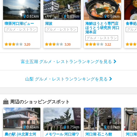
0.61km
0.63km
0.69km
喫茶河口湖ビュー
湖波
海鮮ほうとう専門店
食事処
ほうとう研究所 河口
グルメ・レストラン
グルメ・レストラン
グルメ
湖本店
グルメ・レストラン
3.20
3.30
3.12
富士五湖 グルメ・レストランランキングを見る
山梨 グルメ・レストランランキングを見る
周辺のショッピングスポット
0.46km
0.75km
0.87km
農の駅 JA北富士河
メモワール 河口湖ワ
河口湖 石ころ館
河口湖