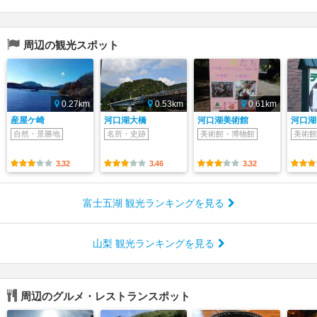
周辺の観光スポット
0.27km
0.53km
0.61km
産屋ケ崎
河口湖大橋
河口湖美術館
河口湖
自然・景勝地
名所・史跡
美術館・博物館
美術館
3.32
3.46
3.32
富士五湖 観光ランキングを見る
山梨 観光ランキングを見る
周辺のグルメ・レストランスポット