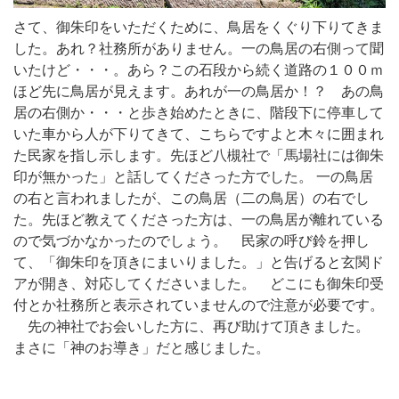
さて、御朱印をいただくために、鳥居をくぐり下りてきま
した。あれ？社務所がありません。一の鳥居の右側って聞
いたけど・・・。あら？この石段から続く道路の１００ｍ
ほど先に鳥居が見えます。あれが一の鳥居か！？ あの鳥
居の右側か・・・と歩き始めたときに、階段下に停車して
いた車から人が下りてきて、こちらですよと木々に囲まれ
た民家を指し示します。先ほど八槻社で「馬場社には御朱
印が無かった」と話してくださった方でした。 一の鳥居
の右と言われましたが、この鳥居（二の鳥居）の右でし
た。先ほど教えてくださった方は、一の鳥居が離れている
ので気づかなかったのでしょう。 民家の呼び鈴を押し
て、「御朱印を頂きにまいりました。」と告げると玄関ド
アが開き、対応してくださいました。 どこにも御朱印受
付とか社務所と表示されていませんので注意が必要です。
先の神社でお会いした方に、再び助けて頂きました。
まさに「神のお導き」だと感じました。