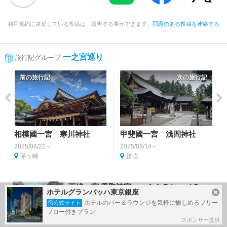
利用規約に違反している投稿は、報告する事ができます。
問題のある投稿を連絡する
一之宮巡り
旅行記グループ
前の旅行記
次の旅行記
相模國一宮 寒川神社
甲斐國一宮 浅間神社
2025/06/22～
2025/08/14～
茅ヶ崎
笛吹
下総一宮 香取神宮へ １１７ｋｍ（２
ホテルグランバッハ東京銀座
７．７km/L）のドライブ
ホテルのバー＆ラウンジを気軽に愉しめるフリー
宿公式サイト
2021/02/07～
フロー付きプラン
香取・佐原
スポンサー提供