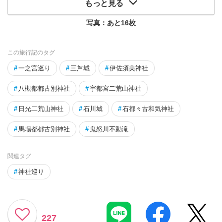
もっと見る
写真：あと
16
枚
この旅行記のタグ
#
一之宮巡り
#
三芦城
#
伊佐須美神社
#
八槻都都古別神社
#
宇都宮二荒山神社
#
日光二荒山神社
#
石川城
#
石都々古和気神社
#
馬場都都古別神社
#
鬼怒川不動滝
関連タグ
#
神社巡り
227