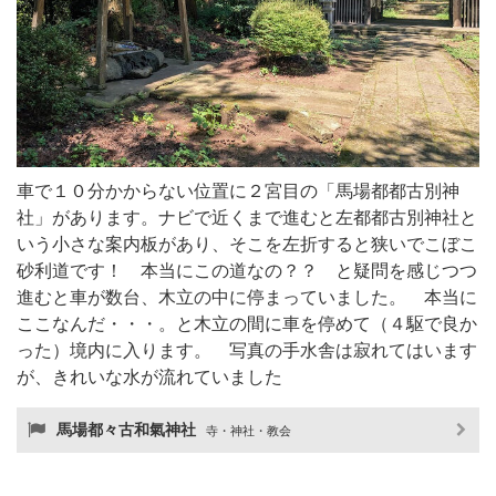
車で１０分かからない位置に２宮目の「馬場都都古別神
社」があります。ナビで近くまで進むと左都都古別神社と
いう小さな案内板があり、そこを左折すると狭いでこぼこ
砂利道です！ 本当にこの道なの？？ と疑問を感じつつ
進むと車が数台、木立の中に停まっていました。 本当に
ここなんだ・・・。と木立の間に車を停めて（４駆で良か
った）境内に入ります。 写真の手水舎は寂れてはいます
が、きれいな水が流れていました
馬場都々古和氣神社
寺・神社・教会