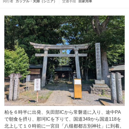
同行者
カップル・夫婦（シニア）
交通手段
自家用車
柏を６時半に出発、矢田部ICから常磐道に入り、途中PA
で朝食を摂り、那珂ICを下りて、国道349から国道118を
北上して１０時前に一宮目「八槻都都古別神社」に到着。