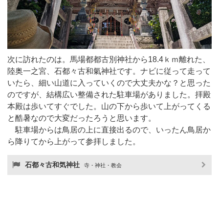
次に訪れたのは。馬場都都古別神社から18.4ｋｍ離れた、
陸奥一之宮、石都々古和氣神社です。ナビに従って走って
いたら、細い山道に入っていくので大丈夫かな？と思った
のですが、結構広い整備された駐車場がありました。拝殿
本殿は歩いてすぐでした。山の下から歩いて上がってくる
と酷暑なので大変だったろうと思います。
駐車場からは鳥居の上に直接出るので、いったん鳥居か
ら降りてから上がって参拝しました。
石都々古和気神社
寺・神社・教会