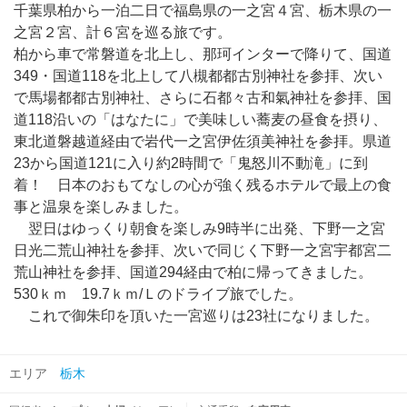
千葉県柏から一泊二日で福島県の一之宮４宮、栃木県の一
之宮２宮、計６宮を巡る旅です。
柏から車で常磐道を北上し、那珂インターで降りて、国道
349・国道118を北上して八槻都都古別神社を参拝、次い
で馬場都都古別神社、さらに石都々古和氣神社を参拝、国
道118沿いの「はなたに」で美味しい蕎麦の昼食を摂り、
東北道磐越道経由で岩代一之宮伊佐須美神社を参拝。県道
23から国道121に入り約2時間で「鬼怒川不動滝」に到
着！ 日本のおもてなしの心が強く残るホテルで最上の食
事と温泉を楽しみました。
翌日はゆっくり朝食を楽しみ9時半に出発、下野一之宮
日光二荒山神社を参拝、次いで同じく下野一之宮宇都宮二
荒山神社を参拝、国道294経由で柏に帰ってきました。
530ｋｍ 19.7ｋｍ/Ｌのドライブ旅でした。
これで御朱印を頂いた一宮巡りは23社になりました。
エリア
栃木