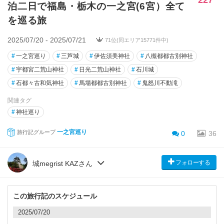
泊二日で福島・栃木の一之宮(6宮）全て
を巡る旅
2025/07/20 - 2025/07/21
71位(同エリア15771件中)
#
一之宮巡り
#
三芦城
#
伊佐須美神社
#
八槻都都古別神社
#
宇都宮二荒山神社
#
日光二荒山神社
#
石川城
#
石都々古和気神社
#
馬場都都古別神社
#
鬼怒川不動滝
関連タグ
#
神社巡り
一之宮巡り
旅行記グループ
0
36
フォローする
城megrist KAZさん
この旅行記のスケジュール
2025/07/20