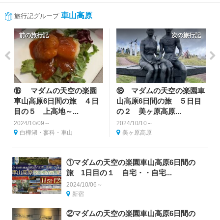
車山高原
旅行記グループ
前の旅行記
次の旅行記
⑯ マダムの天空の楽園
⑱ マダムの天空の楽園車
車山高原6日間の旅 ４日
山高原6日間の旅 ５日目
目の５ 上高地～...
の２ 美ヶ原高原...
2024/10/09～
2024/10/10～
白樺湖・蓼科・車山
美ヶ原高原
①マダムの天空の楽園車山高原6日間の
旅 1日目の１ 自宅・・自宅...
2024/10/06～
新宿
②マダムの天空の楽園車山高原6日間の