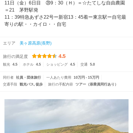
11日（金）6日目 ⑳9：30（Ｈ）＝☆たてしな自由農園
＝21 茅野駅発
11：39特急あずさ22号ー新宿13：45着ー東京駅ー自宅最
寄りの駅・・カイロ・・自宅
エリア
美ヶ原高原(長野)
4.5
旅行の満足度
観光
4.5
ホテル
4.5
ショッピング
4.5
交通
5.0
同行者
社員・団体旅行
一人あたり費用
10万円 - 15万円
交通手段
観光バス
徒歩
旅行の手配内容
ツアー（添乗員同行あり）