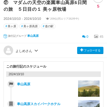
⑰ マダムの天空の楽園車山高原6日間
5
の旅 ５日目の１ 美ヶ原牧場
2024/10/10 - 2024/10/10
209位(同エリア262件中)
#
美ヶ原
#
美ヶ原高原
#
道の駅
車山高原
旅行記グループ
0
45
フォローする
よしめさん
この旅行記のスケジュール
2024/10/10
車山高原
車山高原スカイパークホテル