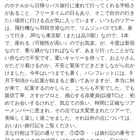
のホテルから日帰りバス旅行に連れて行ってくれる手軽さ
があること、フリータイムの日もあり、そこで自分の行き
たい場所に行ける点が気に入っています。いつものツアー
は、飛行機なら羽田空港なので、リムジンバスで1本。座
って行き、JRなら東京駅（または品川駅）なので、1本
で、座れる（可能性が高い）のでお気楽。が、今度は新宿
なので、乗り継がなければならず、あまり行ったことがな
い所なので不安です。重いキャリーを持って、お上りさん
がたどり着けるのか、不安と緊張でどきどきしながら出か
けました。今年はいつまでも暑く、パンフレットには、9
月下旬頃から紅葉が始まると書いてありますが、本当に秋
が来て、紅葉するのかしらと、こちらも不安でした。でも
親切丁寧、さすがプロと、感心する添乗員(以後TC)と、初
めてお会いするけれど、気立ての良い、時間に正確なツア
ーメンバーに恵まれ、その点では大変恵まれたツアーで、
美味しく楽しく過ごせました。それ以外の点については、
おいおい旅行記をご覧ください。
主な行程は下記の通りです。①②③・・は旅行記の番号で