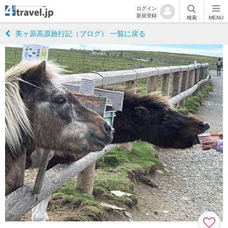
ログイン
新規登録
検索
MENU
美ヶ原高原旅行記（ブログ） 一覧に戻る