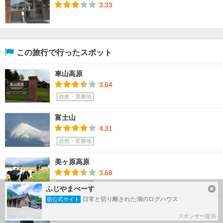
3.33
この旅行で行ったスポット
車山高原
3.64
自然・景勝地
富士山
4.31
自然・景勝地
美ヶ原高原
3.68
自然・景勝地
ふじやまべーす
日常と切り離された湖のログハウス
宿公式サイト
美しの塔
3.35
スポンサー提供