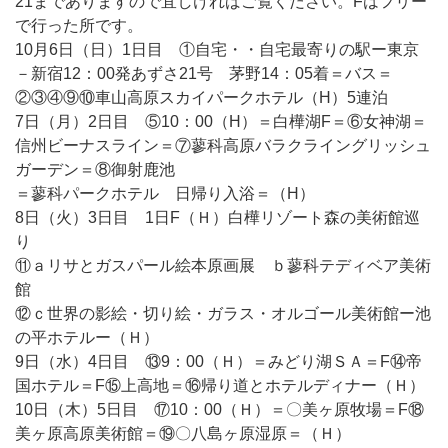
21までありますので宜しければご覧ください。Fはフリー
で行った所です。
10月6日（日）1日目 ①自宅・・自宅最寄りの駅ー東京
－新宿12：00発あずさ21号 茅野14：05着＝バス＝
②③④⑨⑩車山高原スカイパークホテル（H）5連泊
7日（月）2日目 ⑤10：00（H）＝白樺湖F＝⑥女神湖＝
信州ビーナスライン＝⑦蓼科高原バラクライングリッシュ
ガーデン＝⑧御射鹿池
＝蓼科パークホテル 日帰り入浴＝（H）
8日（火）3日目 1日F（Ｈ）白樺リゾート森の美術館巡
り
⑪ａリサとガスパール絵本原画展 ｂ蓼科テディベア美術
館
⑫ｃ世界の影絵・切り絵・ガラス・オルゴール美術館ー池
の平ホテルー（Ｈ）
9日（水）4日目 ⑬9：00（Ｈ）＝みどり湖ＳＡ＝F⑭帝
国ホテル＝F⑮上高地＝⑯帰り道とホテルディナー（Ｈ）
10日（木）5日目 ⑰10：00（Ｈ）＝〇美ヶ原牧場＝F⑱
美ヶ原高原美術館＝⑲〇八島ヶ原湿原＝（Ｈ）