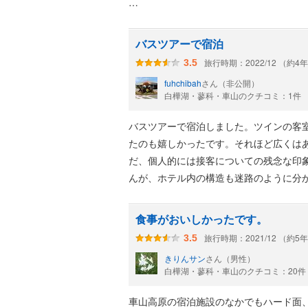
た。
１９９６年１２月開業のホテルで、京都
現在は信州綜合開発観光株式会社（スマ
バスツアーで宿泊
旅行時期：2022/12 （約4
3.5
宿泊した部屋は、プロミネント車山高原
fuhchibah
さん（非公開）
建物の端のほうなので、駐車場への車の
白樺湖・蓼科・車山のクチコミ：1件
ホテル館内の各レストランへの浴衣での入
バスツアーで宿泊しました。ツインの客
客室にはカプセル式珈琲マシン、湯沸し
たのも嬉しかったです。それほど広くは
だ、個人的には接客についての残念な印
センター棟地下１Ｆに室内温水プール 料 
んが、ホテル内の構造も迷路のように分
８月下旬～ マツムシソウ ＊車山高原～
佳景の散歩道が八ヶ岳側の絶景ポイント
食事がおいしかったです。
旅行時期：2021/12 （約5
3.5
きりんサン
さん（男性）
レストラン
白樺湖・蓼科・車山のクチコミ：20件
Main Dining Room YOHO：バイキン
レストラン COMO：フロント前のレス
車山高原の宿泊施設のなかでもハード面