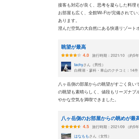
欧風レストラン 「蒼穹」：地元信州の食
接客も対応が良く、思考を凝らした料理
Lounge Rigi：「天狗水」で淹れた
お部屋も広く、全館Wi-Fiが完備され
あります。
澄んだ空気の大自然にある快適リゾート
眺望が最高
旅行時期：2021/10 （約5
4.0
tachy
さん（男性）
白樺湖・蓼科・車山のクチコミ：14件
八ヶ岳側の部屋からの眺望がすごく良い
の眺望も素晴らしく、値段もリーズナブ
やかな空気を満喫できました。
八ヶ岳側のお部屋からの眺めが最
旅行時期：2021/09 （約5
4.5
はなもも
さん（女性）