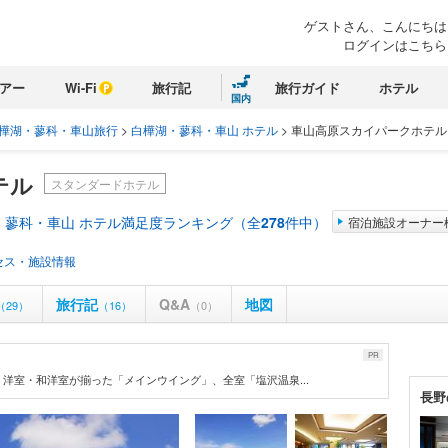
ゲストさん、こんにちは
ログインはこちら
アー
Wi-Fi
旅行記
旅行ガイド
ホテル
国内
樺湖・蓼科・車山旅行
>
白樺湖・蓼科・車山 ホテル
>
車山高原スカイパークホテル
テル
スタンダードホテル
・蓼科・車山 ホテル満足度ランキング（全
278
件中）
宿泊施設オーナー
セス・施設情報
旅行記
Q&A
地図
（29）
（16）
（0）
PR
洋室・和洋室が揃った「メインウイング」、全室「塩沢温泉...
長野