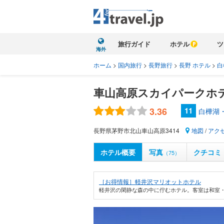
旅行ガイド
ホテル
ツ
海外
ホーム
>
国内旅行
>
長野旅行
>
長野 ホテル
>
白
車山高原スカイパークホ
3.36
11
白樺湖
長野県茅野市北山車山高原3414
地図
/
アク
ホテル概要
写真
クチコミ
（75）
［お得情報］軽井沢マリオットホテル
軽井沢の閑静な森の中に佇むホテル。客室は和室・