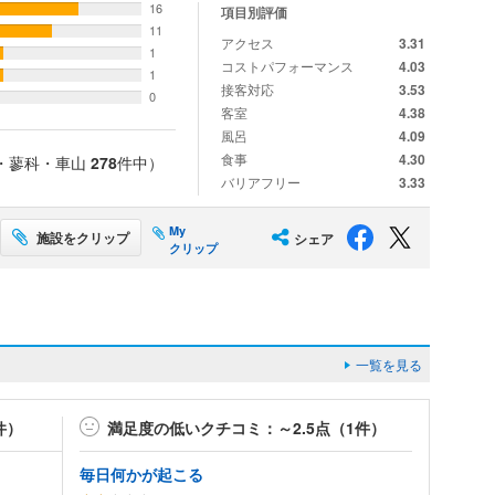
16
項目別評価
11
アクセス
3.31
1
コストパフォーマンス
4.03
1
接客対応
3.53
0
客室
4.38
風呂
4.09
食事
4.30
・蓼科・車山
278
件中）
バリアフリー
3.33
My
施設をクリップ
シェア
クリップ
一覧を見る
件）
満足度の低いクチコミ：～2.5点（1件）
毎日何かが起こる