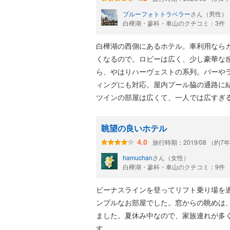
ブルーフォトトラベラー
さん（男性）
白樺湖・蓼科・車山のクチコミ：3件
白樺湖の西側にあるホテル。車利用なら
くなるので。ロビーは広く、少し豪華な
ら、やはりハーヴェストの系列。バーや
ィングにも対応。屋内プール脇の通路に
ツインの部屋は広くて、一人では広すぎ
堅さで寝心地抜群。バスルームも広く、
温泉ではないが、ミネラル豊富な湧き水
眺望の良いホテル
途に予約した朝食は一部メニューがセル
旅行時期：2019/08 （約7
4.0
の景色を眺めながら、ゆったり食事がで
hamuchan
さん（女性）
白樺湖・蓼科・車山のクチコミ：9件
ビーナスラインを登ってリフト乗り場を
ンプルなお部屋でした。窓からの眺めは
ました。夏休み中なので、家族連れが多
す。