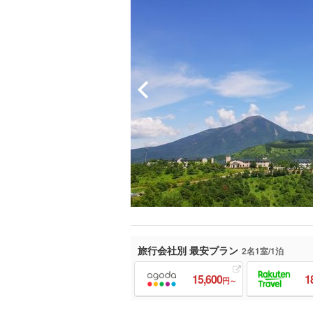
旅行会社別 最安プラン
2名1室/1泊
15,600
1
円～