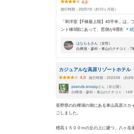
4.0
旅行時期：2025/10（約10ヶ月前）
「和洋室【F棟最上階】40平米」は、
ント棟3階にあって、窓側が6畳敷きに
続
て、広くて綺麗ですが、ゴミや髪の毛
はなもも
さん（女性）
いました。霧で山々は見えませんでし
白樺湖・蓼科・車山のクチコミ：7
は白樺湖の明かりが見えました。3種
ヒーが飲めるのが嬉しいです。お風呂
ット付きの内湯、（眺めが良い）露天
カジュアルな高原リゾートホテル
って、温泉ではありませんが、「天狗
旅行時期：2023/09 （約3
4.0
われているそうです。夕・朝食バイキ
peanuts-snoopy
さん（非公開）
種類もまあまあで、美味しかったです
白樺湖・蓼科・車山のクチコミ：14件
サイトのプランにあった「酢めしにこ
長野県の白樺湖の側にある車山高原スカ
にぎり寿司、ちらし寿司や巻寿司」は
ごしました。
んでした。14時半に着いたら、「手続
から」と言われ、ロビーで待っていたら
標高１５００ｍの丘の上に建つ、八ヶ岳
直前に着いた人から手続きされそうに