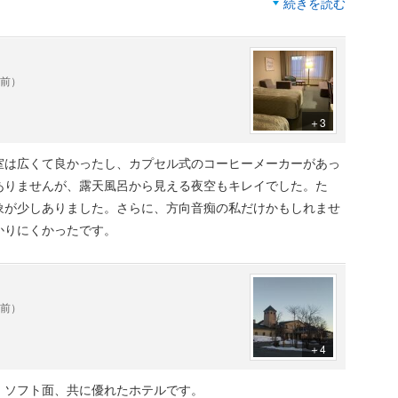
続きを読む
ったらしい。ホットウーロンを頼むと常温で出
にあるコンデンサー大手のニチコンの傘下から紆余曲折して、
て来るなどなど。毎日何かのハプニングがあ
イルリゾート）の運営のようです。
り、毎日添乗員にお願いして対処してもらいま
した。人件費を抑えてそれが客に跳ね返ってき
年前）
棟の１階車山側（駐車場側）の和洋室（３６平米）でしたが、
ていると思いました。
乗り入れは従業員のみで比較的静かに過ごせました。
＋3
場は不可、スリッパOK
室は広くて良かったし、カプセル式のコーヒーメーカーがあっ
ポット、冷蔵庫など
ありませんが、露天風呂から見える夜空もキレイでした。た
象が少しありました。さらに、方向音痴の私だけかもしれませ
金：大人1,650円
かりにくかったです。
霧ケ峰高原一帯にて
を中心に、ナチュラルガーデンを囲んでいる
年前）
＋4
グ形式で提供
トラン
、ソフト面、共に優れたホテルです。