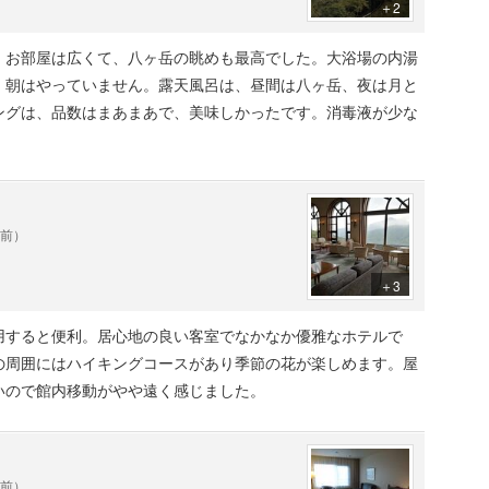
＋2
。お部屋は広くて、八ヶ岳の眺めも最高でした。大浴場の内湯
、朝はやっていません。露天風呂は、昼間は八ヶ岳、夜は月と
ングは、品数はまあまあで、美味しかったです。消毒液が少な
年前）
＋3
用すると便利。居心地の良い客室でなかなか優雅なホテルで
の周囲にはハイキングコースがあり季節の花が楽しめます。屋
いので館内移動がやや遠く感じました。
年前）