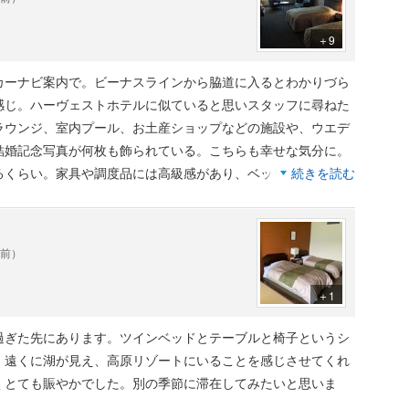
＋9
カーナビ案内で。ビーナスラインから脇道に入るとわかりづら
感じ。ハーヴェストホテルに似ていると思いスタッフに尋ねた
ラウンジ、室内プール、お土産ショップなどの施設や、ウエデ
結婚記念写真が何枚も飾られている。こちらも幸せな気分に。
るくらい。家具や調度品には高級感があり、ベッドはほどよい
続きを読む
洗面台には小物がいろいろ置ける。大浴場と露天風呂もある。
を温めている。特に露天風呂からの山の眺望がすばらしい。別
フ式のセットメニュー。なかなか味がいい。窓から見える高原
年前）
きるのには満足感十分。リピーターになるホテルと言えよう。
＋1
過ぎた先にあります。ツインベッドとテーブルと椅子というシ
、遠くに湖が見え、高原リゾートにいることを感じさせてくれ
くとても賑やかでした。別の季節に滞在してみたいと思いま