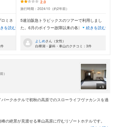
2.0
旅行時期：2024/10（約2年前）
プロミネ
5連泊阪急トラピックスのツアーで利用しまし
なってい
きを読む
た。6月のボイラー故障以来の各旅行会社での
続きを読む
が落ちて
口コミが非常に悪く心配しながらの利用でし
よしめ
さん（女性）
たが、夜
た。近くにはコンビニすらなく、朝食も夕食も
8件
白樺湖・蓼科・車山のクチコミ：3件
類のコー
こちらで。ビュッフェ、フレンチ、和洋中、中
は、ジェ
と日替わりでそこそこ美味しかったです。問題
風呂があ
はフロントの日本人スタッフと、外人スタッフ
水」が使
との縦と横の意思疎通。一例をあげると、レス
年前）
ングは、
トランには外人スタッフしかいない。フレンチ
が、旅行
のコースで、ステーキがレアだったので、ミデ
＋9
だわった
ィアムにしてと頼むと、20分経っても出て来な
イパークホテルで初秋の高原でのスローライフヴァカンスを過
ありませ
い。理由不明。催促するとあと5分と。結局デ
きは15時
ザートも紅茶も出た後、30分たって、同じテー
、15時
ブルの他の客が食事を終わって帰って、ようや
連峰の絶景が見渡せる車山高原に佇むリゾートホテルです。
なりまし
くミディアムで出て来る。日本語が分からなか