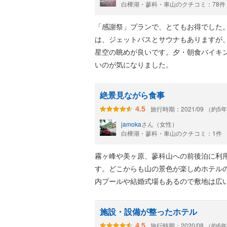
白樺湖・蓼科・車山のクチコミ：78件
「感謝祭」プランで、とてもお得でした
は、ジェットバスとサウナもありますが
星空の眺めが良いです。夕・朝食バイキ
いのが気になりました。
絶景見ながら食事
旅行時期：2021/09 （約5
4.5
jamoka
さん（女性）
白樺湖・蓼科・車山のクチコミ：1件
霧ヶ峰や美ヶ原、蓼科山への前後泊に利
す。どこからも山の景色が楽しめホテル
内プールや結婚式場もあるので敷地は広
施設・設備が整ったホテル
旅行時期：2020/08 （約6
4.5