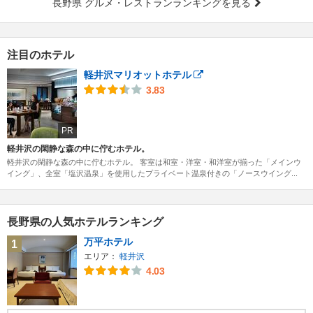
長野県 グルメ・レストランランキングを見る
注目のホテル
軽井沢マリオットホテル
3.83
PR
軽井沢の閑静な森の中に佇むホテル。
軽井沢の閑静な森の中に佇むホテル。 客室は和室・洋室・和洋室が揃った「メインウ
イング」、全室「塩沢温泉」を使用したプライベート温泉付きの「ノースウイング...
長野県の人気ホテルランキング
万平ホテル
1
エリア：
軽井沢
4.03