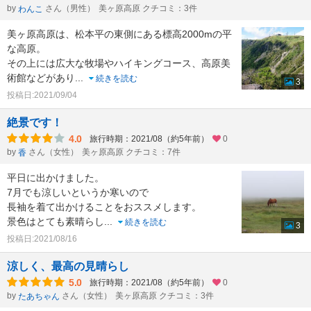
by
さん（男性）
美ヶ原高原 クチコミ：3件
わんこ
美ヶ原高原は、松本平の東側にある標高2000mの平
な高原。
その上には広大な牧場やハイキングコース、高原美
術館などがあり
...
続きを読む
3
投稿日:2021/09/04
絶景です！
4.0
旅行時期：2021/08（約5年前）
0
by
さん（女性）
美ヶ原高原 クチコミ：7件
香
平日に出かけました。
7月でも涼しいというか寒いので
長袖を着て出かけることをおススメします。
景色はとても素晴らし
...
続きを読む
3
投稿日:2021/08/16
涼しく、最高の見晴らし
5.0
旅行時期：2021/08（約5年前）
0
by
さん（女性）
美ヶ原高原 クチコミ：3件
たあちゃん