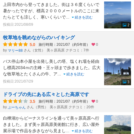
上田市内から登ってきました。街は３６度くらいで
暑かったですが、標高２０００メートルのここに来
たらとても涼しく、寒いくらいで
...
続きを読む
投稿日:2021/08/09
2
牧草地を眺めながらのハイキング
5.0
旅行時期：2021/07（約5年前）
0
by
さん（女性）
美ヶ原高原 クチコミ：7件
マリー88
バス停山本小屋を出発し美しの塔、塩くれ場を経由
し標高2034ｍの主峰・王ヶ頭まで歩きました。広大
な牧草地とたくさんの牛、ア
...
続きを読む
投稿日:2021/07/29
3
ドライブの先にある広々とした高原です
3.5
旅行時期：2021/07（約5年前）
0
by
さん（男性）
美ヶ原高原 クチコミ：20件
ぷーちゃん
白樺湖からビーナスラインを通って美ヶ原高原へ行
きました。まず美ヶ原高原美術館に行き、広い屋外
展示場で作品を歩きながら見まし
...
続きを読む