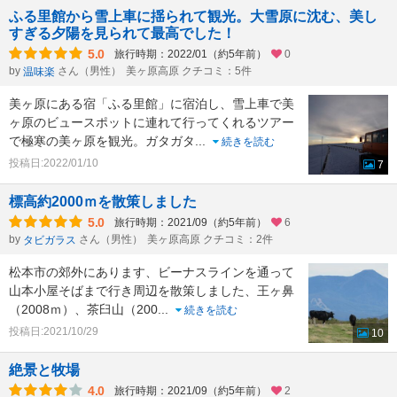
ふる里館から雪上車に揺られて観光。大雪原に沈む、美し
すぎる夕陽を見られて最高でした！
5.0
旅行時期：2022/01（約5年前）
0
by
さん（男性）
美ヶ原高原 クチコミ：5件
温味楽
美ヶ原にある宿「ふる里館」に宿泊し、雪上車で美
ヶ原のビュースポットに連れて行ってくれるツアー
で極寒の美ヶ原を観光。ガタガタ
...
続きを読む
投稿日:2022/01/10
7
標高約2000ｍを散策しました
5.0
旅行時期：2021/09（約5年前）
6
by
さん（男性）
美ヶ原高原 クチコミ：2件
タビガラス
松本市の郊外にあります、ビーナスラインを通って
山本小屋そばまで行き周辺を散策しました、王ヶ鼻
（2008ｍ）、茶臼山（200
...
続きを読む
投稿日:2021/10/29
10
絶景と牧場
4.0
旅行時期：2021/09（約5年前）
2