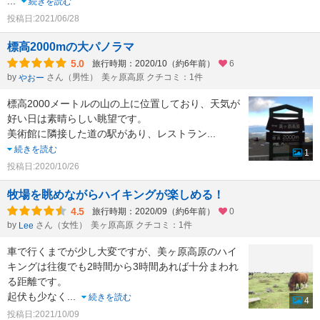
...
続きを読む
投稿日:2021/06/28
標高2000mの大パノラマ
5.0
旅行時期：2020/10（約6年前）
6
by
さん（男性）
美ヶ原高原 クチコミ：1件
やおー
標高2000メートルの山の上に位置しており、天気が
好い日は素晴らしい眺望です。
美術館に隣接した道の駅があり、レストラン
...
続きを読む
1
投稿日:2020/10/26
牧場を眺めながらハイキングが楽しめる！
4.5
旅行時期：2020/09（約6年前）
0
by
さん（女性）
美ヶ原高原 クチコミ：1件
Lee
車で行くまでが少し大変ですが、美ヶ原高原のハイ
キングは往復でも2時間から3時間あれば十分まわれ
る距離です。
起伏も少なく
...
続きを読む
4
投稿日:2021/10/09