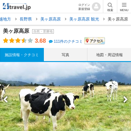
ログイン
新規登録
検索
MENU
越地方
長野県
美ヶ原高原
美ヶ原高原 観光
美ヶ原高原
美ヶ原高原
自然・景勝地
3.68
アクセス
111件のクチコミ
施設情報・クチコミ
写真
地図・周辺情報