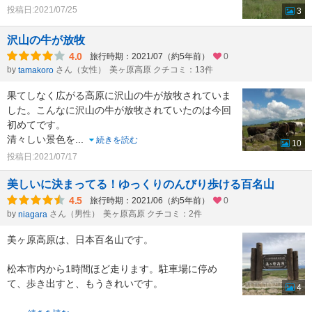
投稿日:2021/07/25
3
沢山の牛が放牧
4.0
旅行時期：2021/07（約5年前）
0
by
さん（女性）
美ヶ原高原 クチコミ：13件
tamakoro
果てしなく広がる高原に沢山の牛が放牧されていま
した。こんなに沢山の牛が放牧されていたのは今回
初めてです。
清々しい景色を
...
続きを読む
10
投稿日:2021/07/17
美しいに決まってる！ゆっくりのんびり歩ける百名山
4.5
旅行時期：2021/06（約5年前）
0
by
さん（男性）
美ヶ原高原 クチコミ：2件
niagara
美ヶ原高原は、日本百名山です。
松本市内から1時間ほど走ります。駐車場に停め
て、歩き出すと、もうきれいです。
4