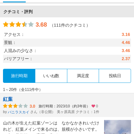
クチコミ・評判
3.68
（111件のクチコミ）
アクセス：
3.16
景観：
4.46
人混みの少なさ：
3.46
バリアフリー：
2.37
旅行時期
いいね数
満足度
投稿日
1～20件（全111件中）
紅葉
3.0
旅行時期：2023/10（約3年前）
0
by
さん（非公開）
美ヶ原高原 クチコミ：1件
バニラスカイ
山の木が生えた紅葉ゾーンは なかなかきれいだけ
れど、紅葉メインで来るのは、規模が小さいです。