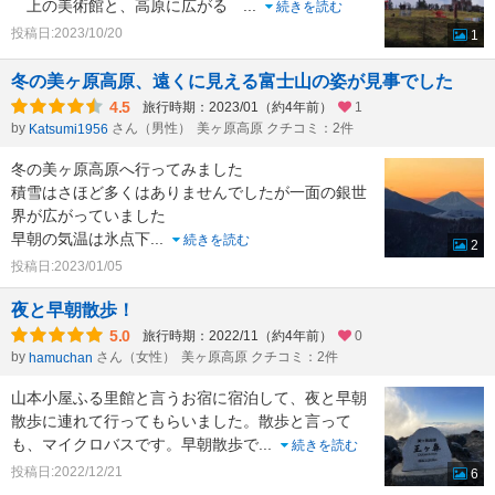
上の美術館と、高原に広がる
...
続きを読む
投稿日:2023/10/20
1
冬の美ヶ原高原、遠くに見える富士山の姿が見事でした
4.5
旅行時期：2023/01（約4年前）
1
by
さん（男性）
美ヶ原高原 クチコミ：2件
Katsumi1956
冬の美ヶ原高原へ行ってみました
積雪はさほど多くはありませんでしたが一面の銀世
界が広がっていました
早朝の気温は氷点下
...
続きを読む
2
投稿日:2023/01/05
夜と早朝散歩！
5.0
旅行時期：2022/11（約4年前）
0
by
さん（女性）
美ヶ原高原 クチコミ：2件
hamuchan
山本小屋ふる里館と言うお宿に宿泊して、夜と早朝
散歩に連れて行ってもらいました。散歩と言って
も、マイクロバスです。早朝散歩で
...
続きを読む
投稿日:2022/12/21
6