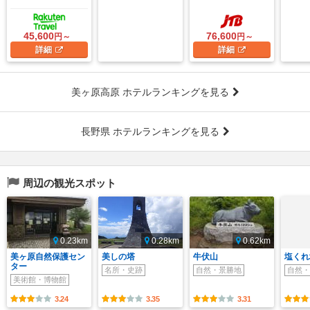
45,600
76,600
円～
円～
詳細
詳細
美ヶ原高原 ホテルランキングを見る
長野県 ホテルランキングを見る
周辺の観光スポット
0.23km
0.28km
0.62km
美ヶ原自然保護セン
美しの塔
牛伏山
塩くれ
ター
名所・史跡
自然・景勝地
自然・
美術館・博物館
3.24
3.35
3.31