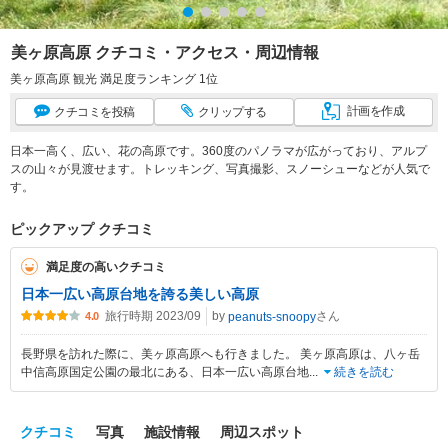
美ヶ原高原 クチコミ・アクセス・周辺情報
美ヶ原高原 観光 満足度ランキング 1位
計画
を作成
クチコミ
を投稿
クリップ
する
日本一高く、広い、花の高原です。360度のパノラマが広がっており、アルプ
スの山々が見渡せます。トレッキング、写真撮影、スノーシューなどが人気で
す。
ピックアップ クチコミ
満足度の高いクチコミ
日本一広い高原台地を誇る美しい高原
旅行時期 2023/09
by
さん
peanuts-snoopy
4.0
長野県を訪れた際に、美ヶ原高原へも行きました。 美ヶ原高原は、八ヶ岳
中信高原国定公園の最北にある、日本一広い高原台地
...
続きを読む
クチコミ
写真
施設情報
周辺スポット