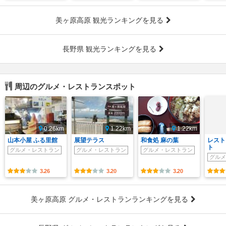
美ヶ原高原 観光ランキングを見る
長野県 観光ランキングを見る
周辺のグルメ・レストランスポット
0.26km
1.22km
1.22km
山本小屋 ふる里館
展望テラス
和食処 麻の葉
レスト
ト
グルメ・レストラン
グルメ・レストラン
グルメ・レストラン
グルメ
3.26
3.20
3.20
美ヶ原高原 グルメ・レストランランキングを見る