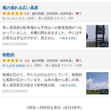
風の流れる広い高原
5.0
旅行時期：2020/09（約6年前）
0
by
さん（女性）
美ヶ原高原 クチコミ：2件
マッキー
美ヶ原高原の駐車場から手伏山への散策道路がつな
がっていました。木柵の間を歩きました。中には牛
が居るはずなのですが、居ません
...
続きを読む
投稿日:2020/09/06
1
牧歌的
4.0
旅行時期：2020/08（約6年前）
0
by
さん（男性）
美ヶ原高原 クチコミ：10件
たびするBrian
牧場が広がり、牛たちがのんびりしていて、牧歌的
な風景が広がっています。山本小屋から美しの塔、
美ヶ原高原王の頭まで砂利道が続
...
続きを読む
投稿日:2020/08/09
1
1件目～20件目を表示（全111件中）