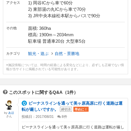
1) 岡谷ICから車で60分
アクセス
2) 東部湯の丸ICから車で70分
3) JR中央本線松本駅からバスで90分
面積: 360ha
その他
標高: 1900m～2034mm
駐車場 普通車20台 大型車5台
観光・遊ぶ
自然・景勝地
カテゴリ
※施設情報については、時間の経過による変化などにより、必ずしも正確でない情
報が当サイトに掲載されている可能性があります。
このスポットに関するQ&A（1件）
ビーナスラインを通って美ヶ原高原に行く道路は運
転が厳しいですか。
締切済
早めに！
by
あほ
さん
投稿日：2017/08/31
8
件
ビーナスラインを通って美ヶ原高原に行く道路は運転が厳し