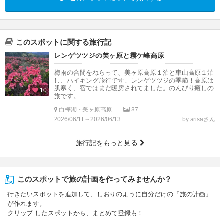
このスポットに関する旅行記
レンゲツツジの美ヶ原と霧ケ峰高原
梅雨の合間をねらって、美ヶ原高原１泊と車山高原１泊
し、ハイキング旅行です。レンゲツツジの季節！高原は
肌寒く、宿ではまだ暖房されてました。のんびり癒しの
10
旅です。
白樺湖・美ヶ原高原
37
2026/06/11～2026/06/13
by arisaさん
旅行記をもっと見る
このスポットで旅の計画を作ってみませんか？
行きたいスポットを追加して、しおりのように自分だけの「旅の計画」
が作れます。
クリップ したスポットから、まとめて登録も！