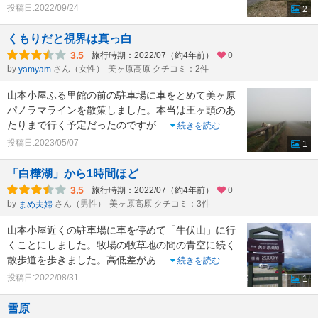
投稿日:2022/09/24
2
くもりだと視界は真っ白
3.5
旅行時期：2022/07（約4年前）
0
by
さん（女性）
美ヶ原高原 クチコミ：2件
yamyam
山本小屋ふる里館の前の駐車場に車をとめて美ヶ原
パノラマラインを散策しました。本当は王ヶ頭のあ
たりまで行く予定だったのですが
...
続きを読む
投稿日:2023/05/07
1
「白樺湖」から1時間ほど
3.5
旅行時期：2022/07（約4年前）
0
by
さん（男性）
美ヶ原高原 クチコミ：3件
まめ夫婦
山本小屋近くの駐車場に車を停めて「牛伏山」に行
くことにしました。牧場の牧草地の間の青空に続く
散歩道を歩きました。高低差があ
...
続きを読む
投稿日:2022/08/31
1
雪原