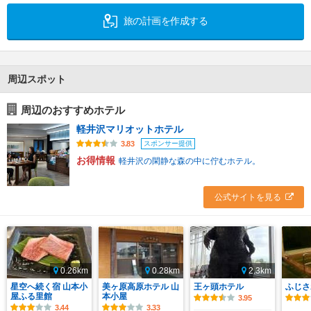
旅の計画を作成する
周辺スポット
周辺のおすすめホテル
軽井沢マリオットホテル
スポンサー提供
3.83
お得情報
軽井沢の閑静な森の中に佇むホテル。
公式サイトを見る
0.26km
0.28km
2.3km
星空へ続く宿 山本小
美ヶ原高原ホテル 山
王ヶ頭ホテル
ふじさ
屋ふる里館
本小屋
3.95
3.44
3.33