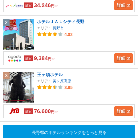
34,246
詳細
最安
円～
ホテルＪＡＬシティ長野
2
エリア：
長野市
4.02
9,384
詳細
最安
円～
王ヶ頭ホテル
3
エリア：
美ヶ原高原
3.95
76,600
詳細
最安
円～
長野県のホテルランキングをもっと見る