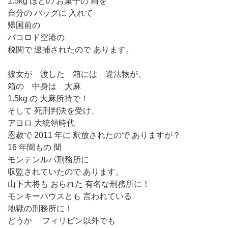
1.5kg ほどの お菓子の 箱を
自分の バッグに 入れて
帰国前の
バコロド空港の
税関で 逮捕されたので あります。
彼女が 渡した 箱には 違法物が、
箱の 中身は 大麻
1.5kg の 大麻所持で！
そして 死刑判決を受け、
アヨロ 大統領時代
恩赦で 2011 年に 釈放されたので ありますが？
16 年間もの 間
モンテンルパ刑務所に
収監されていたので あります。
山下大将も おられた 有名な刑務所に！
モンキーハウスとも 言われている
地獄の刑務所に！
どうか フィリピン以外でも