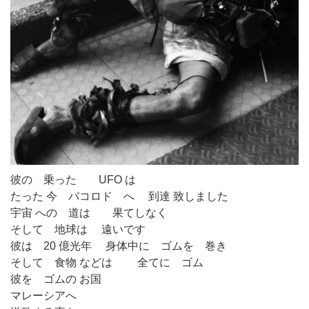
彼の 乗った UFO は
たった 今 バコロド へ 到達 致しました
宇宙 への 道は 果てしなく
そして 地球は 遠いです
彼は 20 億光年 身体中に ゴムを 巻き
そして 食物 などは 全てに ゴム
彼を ゴムの お国
マレーシアへ