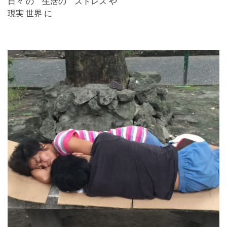
日々 の 生活の ストレス や
現実 世界 に