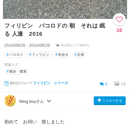
フィリピン バコロドの 朝 それは 眠
16
る 人達 2016
2016/08/28 - 2016/08/28
6位(同エリア8件中)
#
バコロド
#
フィリピン
#
街歩き
#
正体
関連タグ
#
散歩・散策
フィリピン シリーズ
旅行記グループ
0
19
フォローする
Sting boyさん
初めて お伺い 致しました