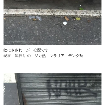
蚊にさされ が 心配です
現在 流行り の ジカ熱 マラリア デング熱