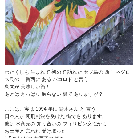
わたくしも 生まれて 初めて 訪れた セブ島の 西！ ネグロ
ス島の 一番西に ある バコロド と言う
鳥肉が 美味しい街！
あとは さっぱり 解らない 街で ありますが？
ここは、実は 1994 年に 鈴木さん と 言う
日本人が 死刑判決を受けた 街でも あります。
彼は 水商売の 知り合いの フィリピン女性から
お土産と 言われ 受け取った