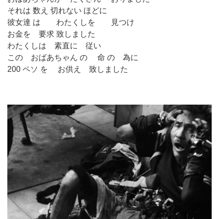
それは 数え 切れない ほどに
彼女達 は わたくしを 見つけ
お金を 要求 致しました
わたくしは 素直に 従い
この おばあちゃん の 命 の 為に
200 ペソ を お供え 致しました