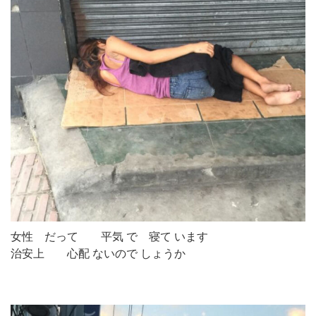
女性 だって 平気 で 寝て います
治安上 心配 ないので しょうか