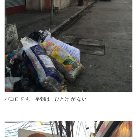
バコロド も 早朝は ひとけ が ない