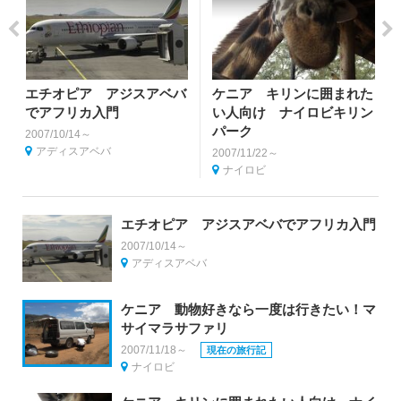
エチオピア アジスアベバ
ケニア キリンに囲まれた
でアフリカ入門
い人向け ナイロビキリン
パーク
2007/10/14～
アディスアベバ
2007/11/22～
ナイロビ
エチオピア アジスアベバでアフリカ入門
2007/10/14～
アディスアベバ
ケニア 動物好きなら一度は行きたい！マ
サイマラサファリ
2007/11/18～
現在の旅行記
ナイロビ