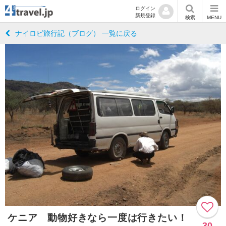
ログイン
新規登録
検索
MENU
ナイロビ旅行記（ブログ） 一覧に戻る
ケニア 動物好きなら一度は行きたい！
30