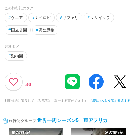
この旅行記のタグ
#
ケニア
#
ナイロビ
#
サファリ
#
マサイマラ
#
国立公園
#
野生動物
関連タグ
#
動物園
30
利用規約に違反している投稿は、報告する事ができます。
問題のある投稿を連絡する
世界一周シーズン5 東アフリカ
旅行記グループ
前の旅行記
次の旅行記