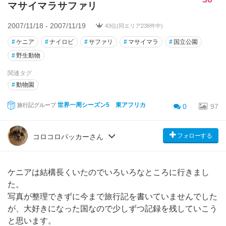
マサイマラサファリ
2007/11/18 - 2007/11/19
43位(同エリア238件中)
#
ケニア
#
ナイロビ
#
サファリ
#
マサイマラ
#
国立公園
#
野生動物
関連タグ
#
動物園
世界一周シーズン5 東アフリカ
旅行記グループ
0
97
フォローする
コロコロパッカーさん
ケニアは結構長くいたのでいろいろなところに行きまし
た。
写真が整理できずに今まで旅行記を書いていませんでした
が、大好きになった国なので少しずつ記録を残していこう
と思います。