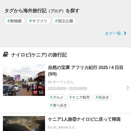
タグから海外旅行記
を探す
（ブログ）
#
動物園
#
サファリ
#
国立公園
タグ一覧
ナイロビ(ケニア) の旅行記
自然の宝庫 アフリカ紀行 2025 /４日目
(9/9)
by キートンさん
2025/09/09 - 2025/09/09
55
#
グルメ
#
ケニア航空
#
街歩き
#
食べ歩き
ケニア1人旅⑧ナイロビに戻って帰国
by sa_kanaeさん