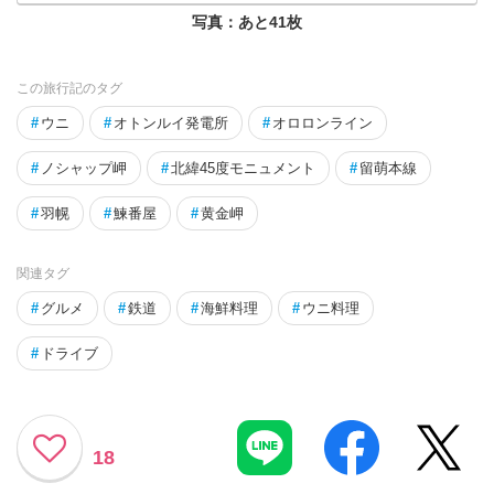
写真：あと
41
枚
この旅行記のタグ
#
ウニ
#
オトンルイ発電所
#
オロロンライン
#
ノシャップ岬
#
北緯45度モニュメント
#
留萌本線
#
羽幌
#
鰊番屋
#
黄金岬
関連タグ
#
グルメ
#
鉄道
#
海鮮料理
#
ウニ料理
#
ドライブ
18