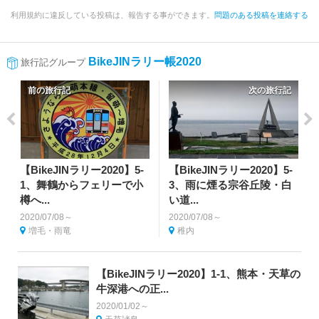
利用規約に違反している投稿は、報告する事ができます。
問題のある投稿を連絡する
BikeJINラリー帳2020
旅行記グループ
前の旅行記
次の旅行記
【BikeJINラリー2020】5-
【BikeJINラリー2020】5-
1、舞鶴からフェリーで小
3、雨に煙る宗谷丘陵・白
樽へ...
い道...
2020/07/08～
2020/07/08～
増毛・雨竜
稚内
【BikeJINラリー2020】1-1、熊本・天草の
牛深港への正...
2020/01/02～