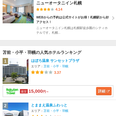
ニューオータニイン札幌
4.14
WEBからの予約は公式サイトがお得！札幌駅から好
アクセス！
ニューオータニイン札幌は札幌駅徒歩圏のシティホ
テルです。札幌...
苫前・小平・羽幌の人気ホテルランキング
はぼろ温泉 サンセットプラザ
1
エリア：
苫前・小平・羽幌
3.37
15,000
詳細
最安
円～
とままえ温泉ふわっと
2
エリア：
苫前・小平・羽幌