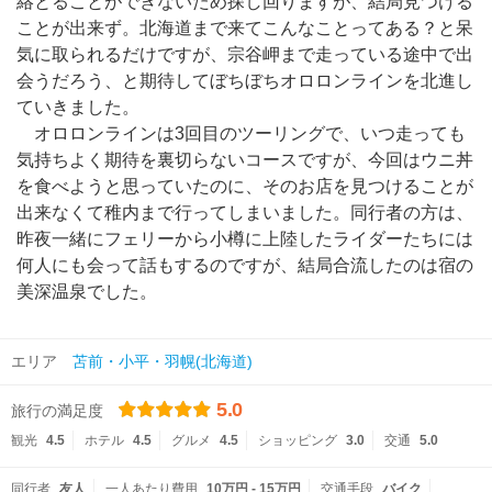
絡とることができないため探し回りますが、結局見つける
ことが出来ず。北海道まで来てこんなことってある？と呆
気に取られるだけですが、宗谷岬まで走っている途中で出
会うだろう、と期待してぼちぼちオロロンラインを北進し
ていきました。
オロロンラインは3回目のツーリングで、いつ走っても
気持ちよく期待を裏切らないコースですが、今回はウニ丼
を食べようと思っていたのに、そのお店を見つけることが
出来なくて稚内まで行ってしまいました。同行者の方は、
昨夜一緒にフェリーから小樽に上陸したライダーたちには
何人にも会って話もするのですが、結局合流したのは宿の
美深温泉でした。
エリア
苫前・小平・羽幌(北海道)
5.0
旅行の満足度
観光
4.5
ホテル
4.5
グルメ
4.5
ショッピング
3.0
交通
5.0
同行者
友人
一人あたり費用
10万円 - 15万円
交通手段
バイク