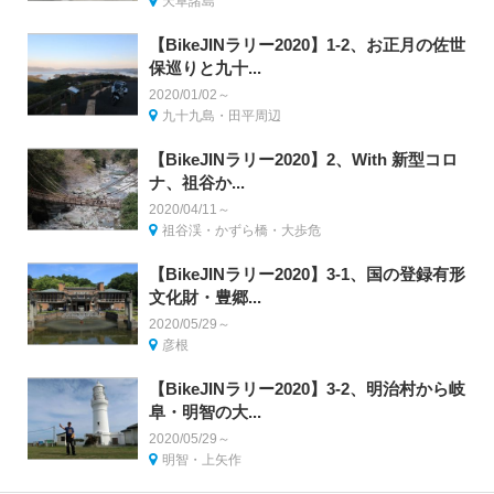
天草諸島
【BikeJINラリー2020】1-2、お正月の佐世
保巡りと九十...
2020/01/02～
九十九島・田平周辺
【BikeJINラリー2020】2、With 新型コロ
ナ、祖谷か...
2020/04/11～
祖谷渓・かずら橋・大歩危
【BikeJINラリー2020】3-1、国の登録有形
文化財・豊郷...
2020/05/29～
彦根
【BikeJINラリー2020】3-2、明治村から岐
阜・明智の大...
2020/05/29～
明智・上矢作