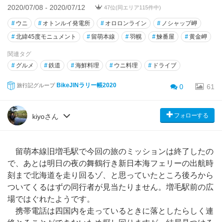
2020/07/08 - 2020/07/12
47位(同エリア115件中)
#
ウニ
#
オトンルイ発電所
#
オロロンライン
#
ノシャップ岬
#
北緯45度モニュメント
#
留萌本線
#
羽幌
#
鰊番屋
#
黄金岬
関連タグ
#
グルメ
#
鉄道
#
海鮮料理
#
ウニ料理
#
ドライブ
BikeJINラリー帳2020
旅行記グループ
0
61
フォローする
kiyoさん
留萌本線旧増毛駅で今回の旅のミッションは終了したの
で、あとは明日の夜の舞鶴行き新日本海フェリーの出航時
刻まで北海道を走り回るゾ、と思っていたところ後ろから
ついてくるはずの同行者が見当たりません。増毛駅前の広
場ではぐれたようです。
携帯電話は四国内を走っているときに落としたらしく連