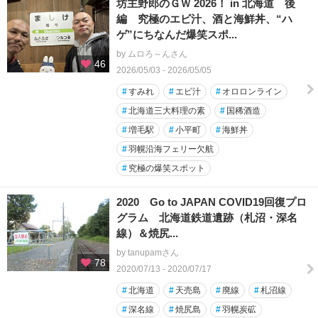
坊主野郎のＧＷ 2026！ in 北海道 後
編 究極のエビ汁、酒と海鮮丼、“ハ
ゲ”にちなんだ爆笑スポ...
by ムロろ～んさん
46
2026/05/03 - 2026/05/05
#
すみれ
#
エビ汁
#
オロロンライン
#
北海道三大料理の素
#
国稀酒造
#
増毛駅
#
小平町
#
海鮮丼
#
羽幌沿海フェリー欠航
#
究極の爆笑スポット
2020 Go to JAPAN COVID19回復プロ
グラム 北海道鉄道遺跡（札沼・深名
線）＆焼尻...
by tanupamさん
78
2020/07/13 - 2020/07/17
#
北海道
#
天売島
#
廃線
#
札沼線
#
深名線
#
焼尻島
#
羽幌炭砿