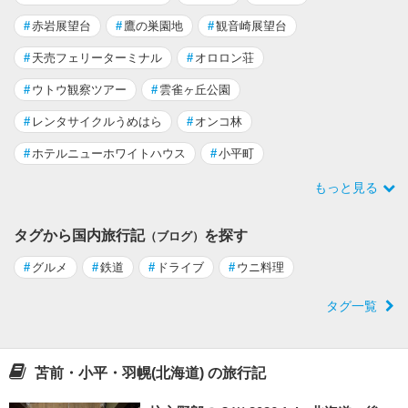
#
赤岩展望台
#
鷹の巣園地
#
観音崎展望台
#
天売フェリーターミナル
#
オロロン荘
#
ウトウ観察ツアー
#
雲雀ヶ丘公園
#
レンタサイクルうめはら
#
オンコ林
#
ホテルニューホワイトハウス
#
小平町
もっと見る
タグから国内旅行記
を探す
（ブログ）
#
グルメ
#
鉄道
#
ドライブ
#
ウニ料理
タグ一覧
苫前・小平・羽幌(北海道) の旅行記