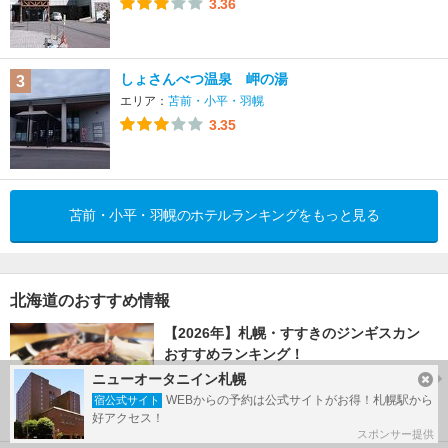
3.36
しょさんべつ温泉 岬の湯
3
エリア：
苫前・小平・羽幌
3.35
苫前・小平・羽幌のホテルランキングをもっと見る
北海道のおすすめ情報
【2026年】札幌・すすきのジンギスカン
おすすめランキング！
ニューオータニイン札幌
トラベルマガジン
WEBからの予約は公式サイトがお得！札幌駅から
宿公式サイト
好アクセス！
スポンサー提供