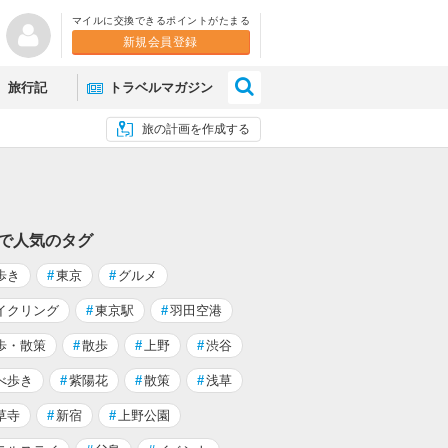
マイルに交換できるポイントがたまる
新規会員登録
×
旅行記
トラベルマガジン
旅の計画を作成する
 で人気のタグ
歩き
#
東京
#
グルメ
イクリング
#
東京駅
#
羽田空港
歩・散策
#
散歩
#
上野
#
渋谷
べ歩き
#
紫陽花
#
散策
#
浅草
草寺
#
新宿
#
上野公園