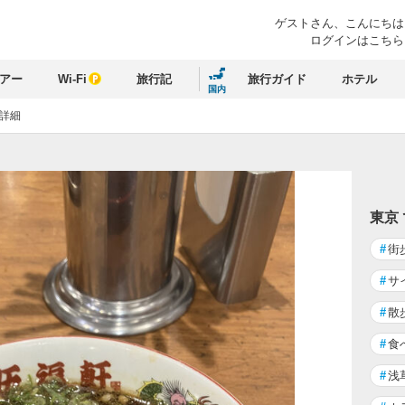
ゲストさん、
こんにちは
ログインはこちら
アー
Wi-Fi
旅行記
旅行ガイド
ホテル
国内
詳細
東京
#
街
#
サ
#
散
#
食
#
浅