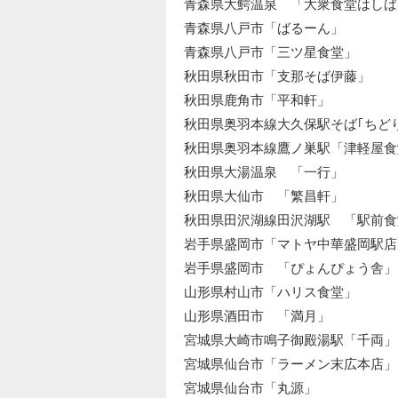
青森県大鰐温泉 「大衆食堂はしば
青森県八戸市「ばるーん」
青森県八戸市「三ツ星食堂」
秋田県秋田市「支那そば伊藤」
秋田県鹿角市「平和軒」
秋田県奥羽本線大久保駅そば｢ちど
秋田県奥羽本線鷹ノ巣駅「津軽屋食
秋田県大湯温泉 「一行」
秋田県大仙市 「繁昌軒」
秋田県田沢湖線田沢湖駅 「駅前食
岩手県盛岡市「マトヤ中華盛岡駅店
岩手県盛岡市 「ぴょんぴょう舎」
山形県村山市「ハリス食堂」
山形県酒田市 「満月」
宮城県大崎市鳴子御殿湯駅「千両」
宮城県仙台市「ラーメン末広本店」
宮城県仙台市「丸源」