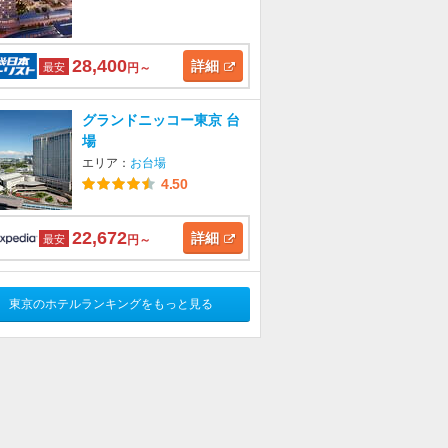
28,400
詳細
最安
円～
グランドニッコー東京 台
場
エリア：
お台場
4.50
22,672
詳細
最安
円～
東京のホテルランキングをもっと見る