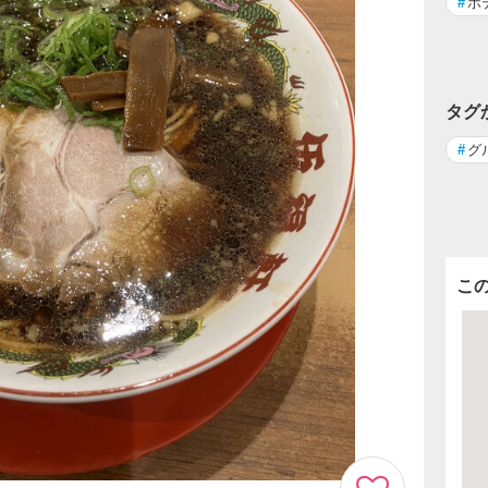
#
ホ
タグ
#
グ
こ