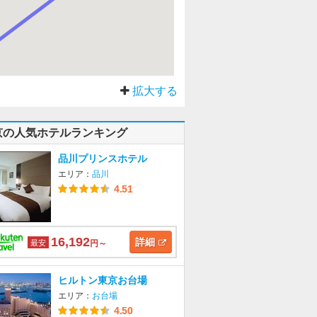
拡大する
京の人気ホテルランキング
品川プリンスホテル
エリア：
品川
4.51
16,192
詳細
最安
円～
ヒルトン東京お台場
エリア：
お台場
4.50