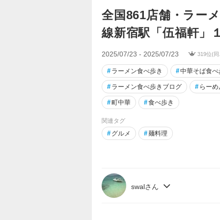
全国861店舗・ラー
線新宿駅「伍福軒」
2025/07/23 - 2025/07/23
319位(
#
ラーメン食べ歩き
#
中華そば食べ
#
ラーメン食べ歩きブログ
#
らーめ
#
町中華
#
食べ歩き
関連タグ
#
グルメ
#
麺料理
swalさん