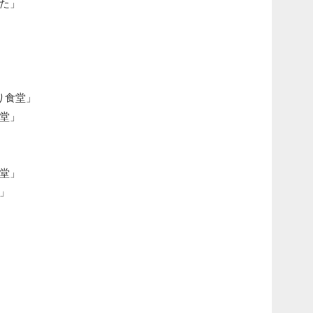
た」
り食堂」
堂」
堂」
」