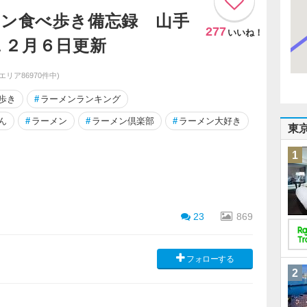
メン食べ歩き備忘録 山手
277
いいね！
１２月６日更新
同エリア86970件中)
歩き
#
ラーメンランキング
ん
#
ラーメン
#
ラーメン倶楽部
#
ラーメン大好き
東
1
23
869
フォローする
2