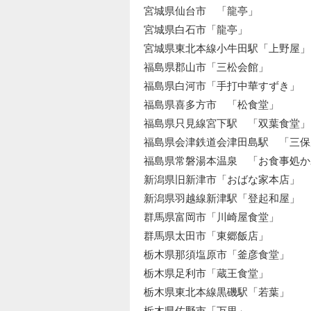
宮城県仙台市 「龍亭」
宮城県白石市「龍亭」
宮城県東北本線小牛田駅「上野屋」
福島県郡山市「三松会館」
福島県白河市「手打中華すずき」
福島県喜多方市 「松食堂」
福島県只見線宮下駅 「双葉食堂」
福島県会津鉄道会津田島駅 「三保
福島県常磐湯本温泉 「お食事処か
新潟県旧新津市「おばな家本店」
新潟県羽越線新津駅「登起和屋」
群馬県富岡市「川崎屋食堂」
群馬県太田市「東郷飯店」
栃木県那須塩原市「釜彦食堂」
栃木県足利市「蔵王食堂」
栃木県東北本線黒磯駅「若葉」
栃木県佐野市「万里」