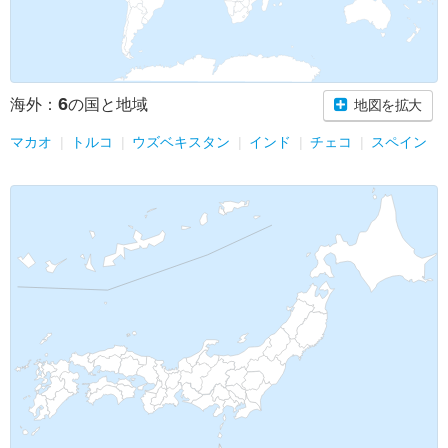
6
海外：
の国と地域
地図を拡大
マカオ
トルコ
ウズベキスタン
インド
チェコ
スペイン