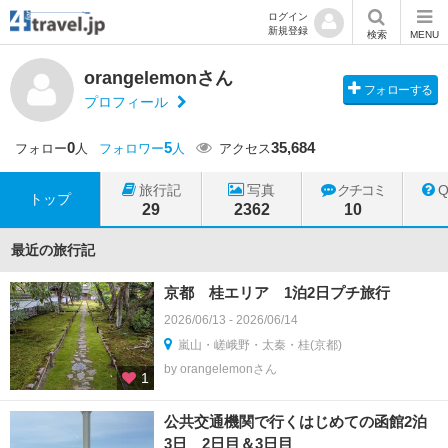
ログイン
新規登録
検索
MENU
orangelemonさん
フォローする
プロフィール
0
5
35,684
フォロー
人
フォロワー
人
アクセス
旅行記
写真
クチコミ
トップ
29
2362
10
最近の旅行記
京都 桂エリア 1泊2日プチ旅行
2026/06/13 - 2026/06/14
嵐山・嵯峨野・太秦・桂(京都)
by orangelemonさん
1
公共交通機関で行くはじめての函館2泊
3日 2日目＆3日目