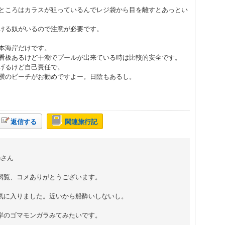
ところはカラスが狙っているんでレジ袋から目を離すとあっとい
ける奴がいるので注意が必要です。
本海岸だけです。
看板あるけど干潮でプールが出来ている時は比較的安全です。
げるけど自己責任で。
横のビーチがお勧めですよー。日陰もあるし。
返信する
関連旅行記
onさん
閲覧、コメありがとうございます。
気に入りました。近いから船酔いしないし。
岸のゴマモンガラみてみたいです。