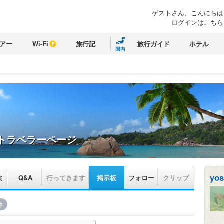
ゲストさん、こんにちは
ログインはこちら
アー
Wi-Fi
旅行記
旅行ガイド
ホテル
国内
トラベラーページ
yos
ミ
Q&A
行ってきます
掲示板
フォロー
クリップ
件