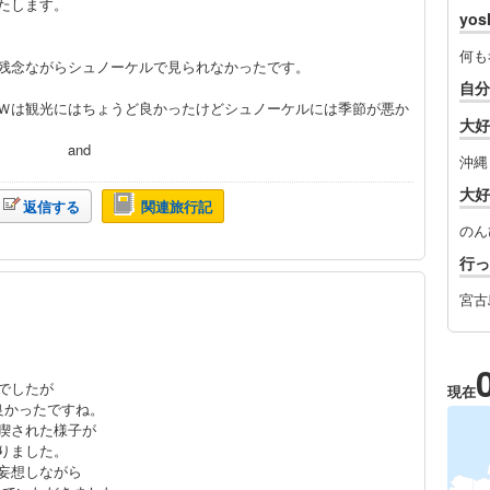
たします。
yo
何も
残念ながらシュノーケルで見られなかったです。
自分
Ｗは観光にはちょうど良かったけどシュノーケルには季節が悪か
大好
d
沖縄
大好
返信する
関連旅行記
のん
行っ
宮古
でしたが
現在
良かったですね。
喫された様子が
りました。
妄想しながら