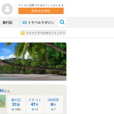
マイルに交換できるポイントがたまる
新規会員登録
×
旅行記
トラベルマガジン
フォートラベルポイントって？
hi
さん
旅行記
クチコミ
QA回答
31
47
8
冊
件
件
1964
15
7