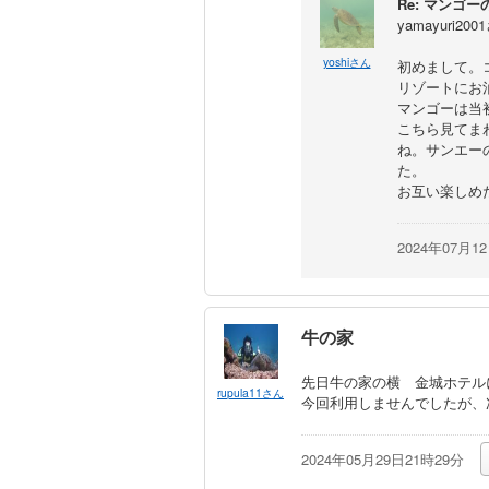
Re: マンゴー
yamayuri20
yoshiさん
初めまして。
リゾートにお
マンゴーは当
こちら見てま
ね。サンエー
た。
お互い楽しめ
2024年07月1
牛の家
先日牛の家の横 金城ホテル
rupula11さん
今回利用しませんでしたが、
2024年05月29日21時29分