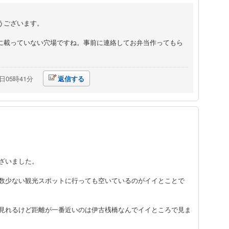
うございます。
に載っていない穴場ですね。事前に連絡してお弁当作ってもら
1日05時41分
返信する
ざいました。
数少ない観光スポットに行っても空いているのがイイとことで
見れるけど距離が一番近いのは伊古桟橋なんでイイところで見ま