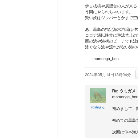
伊古桟橋や展望台の人が来る
う間にやられちゃいます。
賢い奴はジッパーとかまで空
あ、黒島の指定海水浴場は仲
コロナ渦以降常に遊泳禁止の
西の浜や港横のビーチでも泳
泳ぐなら波や流れがない港の
----- momonga_bon -----
2024年05月14日13時04分
Re: ウミガメ
momonga_b
yoshiさん
初めまして。
初めての黒島
次回は仲本海