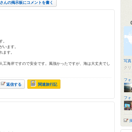
hiさんの掲示板にコメントを書く
。
す。
がいます。
れます。
写真
人工海岸ですので安全です。風強かったですが、海は大丈夫でし
クリ
フォ
返信する
関連旅行記
フォ