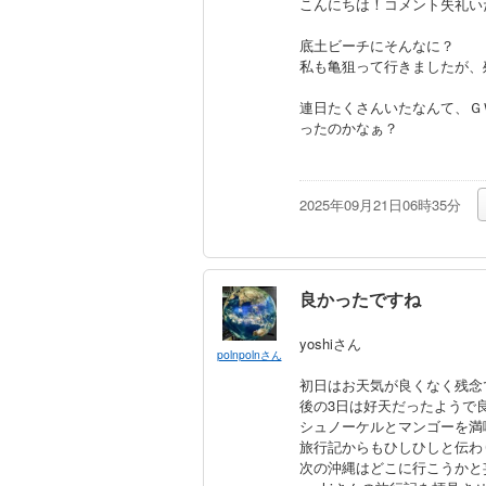
こんにちは！コメント失礼い
底土ビーチにそんなに？
私も亀狙って行きましたが、
連日たくさんいたなんて、Ｇ
ったのかなぁ？
an
2025年09月21日06時35分
良かったですね
yoshiさん
polnpolnさん
初日はお天気が良くなく残念
後の3日は好天だったようで
シュノーケルとマンゴーを満
旅行記からもひしひしと伝わ
次の沖縄はどこに行こうかと