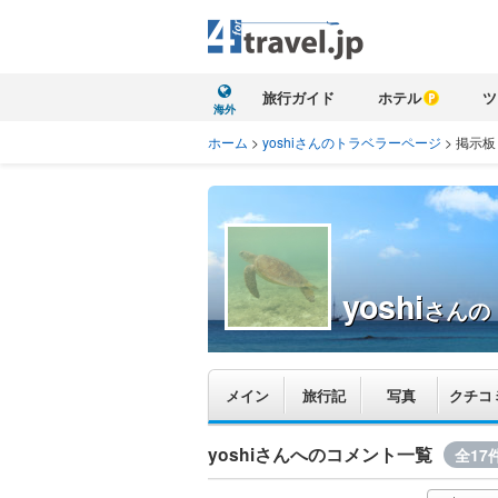
旅行ガイド
ホテル
ツ
海外
ホーム
>
yoshiさんのトラベラーページ
>
掲示板
yoshi
さんの
メイン
旅行記
写真
クチコ
yoshiさんへのコメント一覧
全17