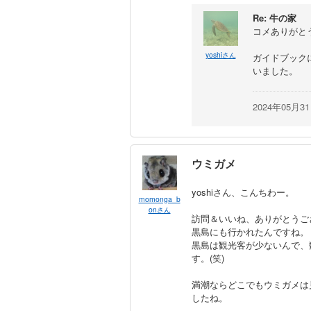
Re: 牛の家
コメありがと
yoshiさん
ガイドブック
いました。
2024年05月3
ウミガメ
yoshiさん、こんちわー。
momonga_b
onさん
訪問＆いいね、ありがとうご
黒島にも行かれたんですね。
黒島は観光客が少ないんで、
す。(笑)
満潮ならどこでもウミガメは
したね。