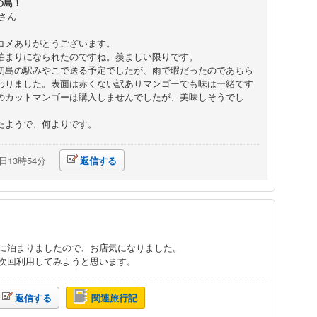
の島！
01さん
コメありがとうございます。
泊まりになられたのですね。羨ましい限りです。
初島の駅みやこで送る予定でしたが、雨で暇だったのであちら
わりました。表面は赤くない訳ありマンゴーでも味は一緒です
のカットマンゴーは購入しませんでしたが、美味しそうでし
たようで、何よりです。
2日13時54分
返信する
に泊まりましたので、お店気になりました。
次回利用してみようと思います。
返信する
関連旅行記