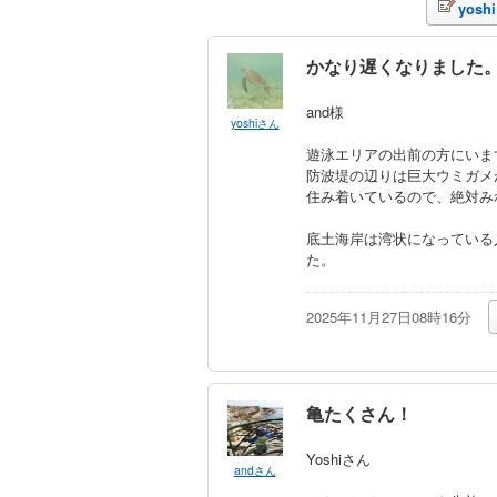
yos
かなり遅くなりました
and様
yoshiさん
遊泳エリアの出前の方にいま
防波堤の辺りは巨大ウミガメ
住み着いているので、絶対み
底土海岸は湾状になっている
た。
2025年11月27日08時16分
亀たくさん！
Yoshiさん
andさん