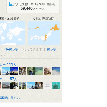
アクセス数
（2019年06月11日登録）
59,440
アクセス
0
6
国・地域渡航
都道府県訪問
|
QA掲示板
|
行ってきます
|
掲示板
ップ
111
ロー
人
57
ロワー
人
掲示板に書く>>