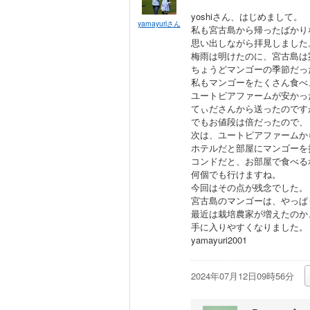
yoshiさん、はじめまして。
yamayuriさん
私も宮古島から帰ったばかり
思い出しながら拝見しました
梅雨は明けたのに、宮古島は
ちょうどマンゴーの季節だっ
私もマンゴーをたくさん食べ
ユートピアファームが安かっ
てぃださんから送ったのです
でもお値段は倍だったので、
次は、ユートピアファームか
ホテルだと部屋にマンゴーを
コンドだと、お部屋で食べる
何個でも行けますね。
今回はその点が残念でした。
宮古島のマンゴーは、やっぱ
最近は栽培農家が増えたのか
手に入りやすくなりました。
yamayuri2001
2024年07月12日09時56分