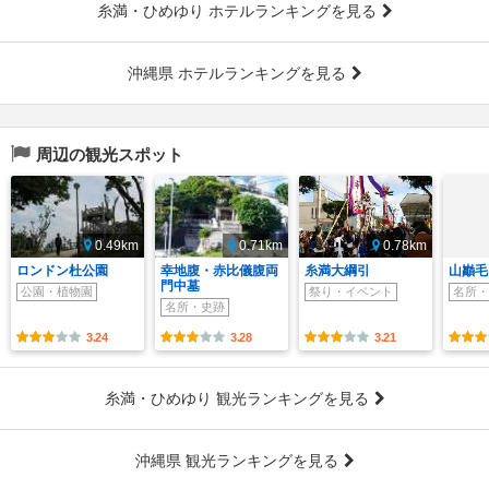
糸満・ひめゆり ホテルランキングを見る
沖縄県 ホテルランキングを見る
周辺の観光スポット
0.49km
0.71km
0.78km
ロンドン杜公園
幸地腹・赤比儀腹両
糸満大綱引
山巓毛
門中墓
公園・植物園
祭り・イベント
名所・
名所・史跡
3.24
3.28
3.21
糸満・ひめゆり 観光ランキングを見る
沖縄県 観光ランキングを見る