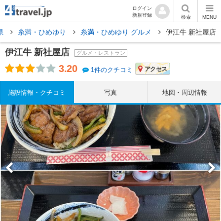
ログイン
新規登録
検索
MENU
県
糸満・ひめゆり
糸満・ひめゆり グルメ
伊江牛 新社屋店
伊江牛 新社屋店
グルメ・レストラン
3.20
アクセス
1件のクチコミ
施設情報・クチコミ
写真
地図・周辺情報