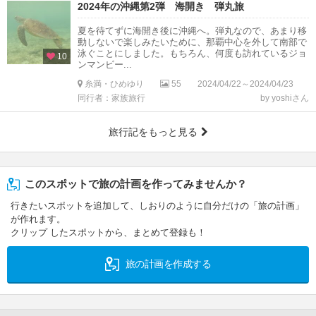
2024年の沖縄第2弾 海開き 弾丸旅
夏を待てずに海開き後に沖縄へ。弾丸なので、あまり移
動しないで楽しみたいために、那覇中心を外して南部で
泳ぐことにしました。もちろん、何度も訪れているジョ
10
ンマンビー...
糸満・ひめゆり
55
2024/04/22～2024/04/23
同行者：家族旅行
by yoshiさん
旅行記をもっと見る
このスポットで旅の計画を作ってみませんか？
行きたいスポットを追加して、しおりのように自分だけの「旅の計画」
が作れます。
クリップ したスポットから、まとめて登録も！
旅の計画を作成する