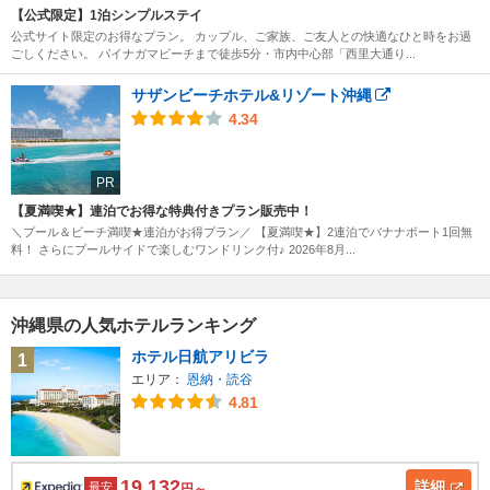
【公式限定】1泊シンプルステイ
公式サイト限定のお得なプラン。 カップル、ご家族、ご友人との快適なひと時をお過
ごしください。 パイナガマビーチまで徒歩5分・市内中心部「西里大通り...
サザンビーチホテル&リゾート沖縄
4.34
PR
【夏満喫★】連泊でお得な特典付きプラン販売中！
＼プール＆ビーチ満喫★連泊がお得プラン／ 【夏満喫★】2連泊でバナナボート1回無
料！ さらにプールサイドで楽しむワンドリンク付♪ 2026年8月...
沖縄県の人気ホテルランキング
ホテル日航アリビラ
1
エリア：
恩納・読谷
4.81
19,132
詳細
最安
円～