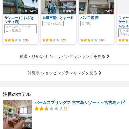
0.76km
0.89km
1.75km
サンエー (しおざき
糸満市場いとまーる
パン工房 麦
ファー
シティ店)
ケット
市場・商店街
専門店
んちゅ
スーパー・コンビ
ニ・量販店
お土産
特産品
3.30
3.24
3.04
糸満・ひめゆり ショッピングランキングを見る
沖縄県 ショッピングランキングを見る
注目のホテル
パームスプリングス 宮古島リゾート＜宮古島＞
3.21
PR