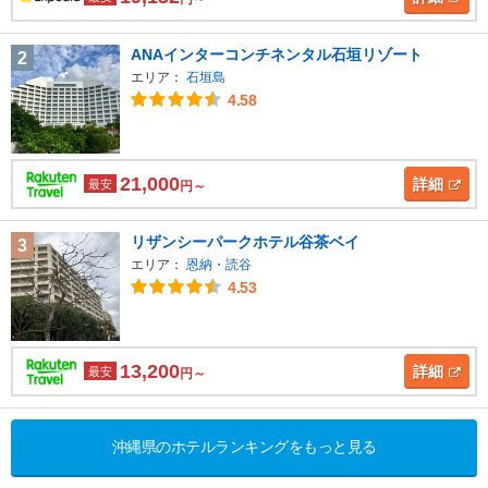
ANAインターコンチネンタル石垣リゾート
2
エリア：
石垣島
4.58
21,000
詳細
最安
円～
リザンシーパークホテル谷茶ベイ
3
エリア：
恩納・読谷
4.53
13,200
詳細
最安
円～
沖縄県のホテルランキングをもっと見る