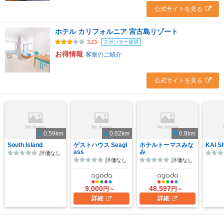
公式サイトを見る
ホテル カリフォルニア 宮古島リゾート
スポンサー提供
3.23
お得情報
客室のご紹介
公式サイトを見る
0.59km
0.62km
0.8km
South Island
ゲストハウス Seagl
ホテルトーマスみな
KAI Sh
ass
み
評価なし
評価なし
評価なし
9,000
48,597
円～
円～
詳細
詳細