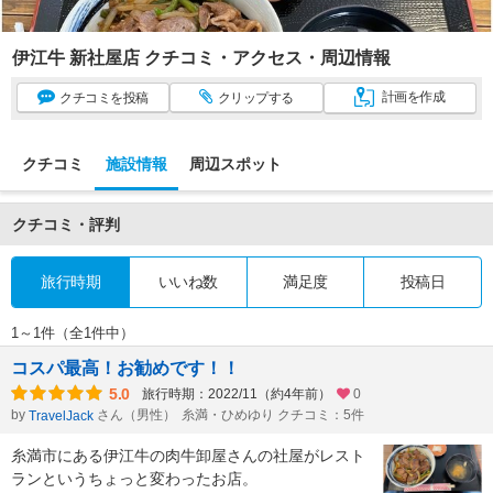
伊江牛 新社屋店 クチコミ・アクセス・周辺情報
計画
を作成
クチコミ
を投稿
クリップ
する
クチコミ
施設情報
周辺スポット
クチコミ・評判
旅行時期
いいね数
満足度
投稿日
1～1件（全1件中）
コスパ最高！お勧めです！！
5.0
旅行時期：2022/11（約4年前）
0
by
さん（男性）
糸満・ひめゆり クチコミ：5件
TravelJack
糸満市にある伊江牛の肉牛卸屋さんの社屋がレスト
ランというちょっと変わったお店。