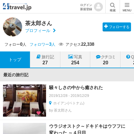
ログイン
新規登録
検索
MENU
茶太郎さん
フォローする
プロフィール
0
3
22,338
フォロー
人
フォロワー
人
アクセス
旅行記
写真
クチコミ
トップ
27
254
20
最近の旅行記
騒々しさの中から癒された
2019/12/28 - 2019/12/29
ホイアン(ベトナム)
by 茶太郎さん
4
ウラジオストク～ドキドキはウフフに
変わった ～４日目