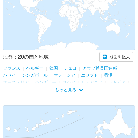
20
海外：
の国と地域
地図を拡大
フランス
ベルギー
韓国
チェコ
アラブ首長国連邦
ハワイ
シンガポール
マレーシア
エジプト
香港
オーストリア
ハンガリー
ロシア
リトアニア
ラトビア
エストニア
スウェーデン
フィンランド
台湾
ベトナム
もっと見る