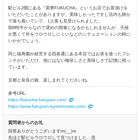
駅ビル2階にある『茶寮FUKUCHA』というお店でお茶漬けを
いただいたことがありますが、美味しかったですし店内も静か
で落ち着いていて、1人客も見受けられました。
朝8時半からなので遅めの朝食になるかもしれませんが、天候
が悪くて外をウロウロしにくいなどのシチュエーションの時に
いかがでしょう。
同じ福寿園が経営する四条通にある本店ではお茶を使ったフレ
ンチがいただけ、他にはない物珍しさと美味しさで記憶に残っ
ています。
京都と奈良の旅、楽しまれてくださいね。
参考URL:
https://fukucha-fukujuen.com/
https://www.fukujuen-kyotohonten.com/
質問者からのお礼
回答ありがとうございますm(__)m
先ほど駅ビルウロウロして見つけました…笑