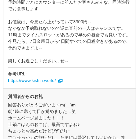
予約時間ごとにカウンターに並んだお客さんみんな、同時進行
でお食事します.
お値段は、今見たら上がっていて3300円～
なかなか予約取れないので逆に直前の一人はチャンスです。
11時までタイムスロットがあるので早めの昼食でも良いです。
今見たら、7日金曜日から4日間すべての日程空きがあるので、
予約できますよ～
楽しくお過ごしくださいませ～
参考URL:
https://www.kishin.world/
質問者からのお礼
回答ありがとうございますm(__)m
朝4時に寒くて目が覚めました…笑
ホームページ見ました！！！
土鍋ごはんのおこげ、最高ですよね♪
ちょっとお高めだけど(ﾉ∀`)ｱﾁｬｰ
でもせっかくの旅行だし、たまには贅沢してもいいかも…笑