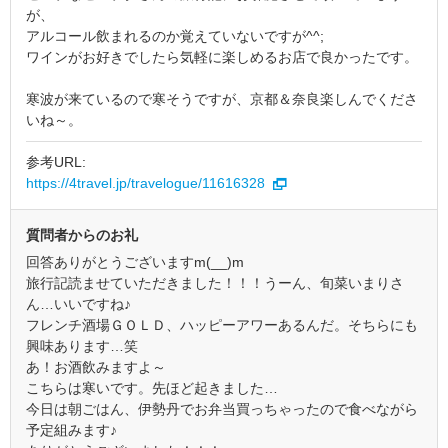
が、
アルコール飲まれるのか覚えていないですが^^;
ワインがお好きでしたら気軽に楽しめるお店で良かったです。
寒波が来ているので寒そうですが、京都＆奈良楽しんでくださ
いね～。
参考URL:
https://4travel.jp/travelogue/11616328
質問者からのお礼
回答ありがとうございますm(__)m
旅行記読ませていただきました！！！うーん、旬菜いまりさ
ん…いいですね♪
フレンチ酒場ＧＯＬＤ、ハッピーアワーあるんだ。そちらにも
興味あります…笑
あ！お酒飲みますよ～
こちらは寒いです。先ほど起きました…
今日は朝ごはん、伊勢丹でお弁当買っちゃったので食べながら
予定組みます♪