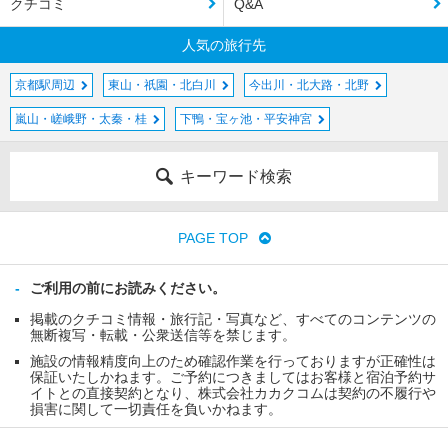
クチコミ
Q&A
人気の旅行先
京都駅周辺
東山・祇園・北白川
今出川・北大路・北野
嵐山・嵯峨野・太秦・桂
下鴨・宝ヶ池・平安神宮
キーワード検索
PAGE TOP
ご利用の前にお読みください。
掲載のクチコミ情報・旅行記・写真など、すべてのコンテンツの
無断複写・転載・公衆送信等を禁じます。
施設の情報精度向上のため確認作業を行っておりますが正確性は
保証いたしかねます。ご予約につきましてはお客様と宿泊予約サ
イトとの直接契約となり、株式会社カカクコムは契約の不履行や
損害に関して一切責任を負いかねます。