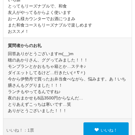
とってもリーズナブルで、和食
友人がやってるからよく使います
お一人様カウンターでお酒につまみ
また和食コースもリーズナブルで楽しめます
おススメ！
質問者からのお礼
回答ありがとうございますm(__)m
穂のあかりさん、ググってみました！！！
モンブランとかおもちゃ箱とか…ステキ♪
ダイエットしてるけど…行きたい(〃∇〃)
今から伊勢丹で買ったお弁当食べながら、悩みます。あ！いち
膳さんもググりました！！！
ランチもやってるんですね♪
夜のおまかせも8品3500円からなんだ…
とりあえずこっちは寒いです…笑
ありがとうございました！！！
いいね！：
1
票
いいね！