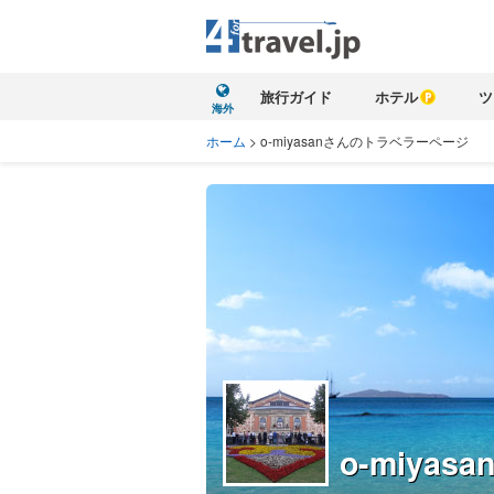
旅行ガイド
ホテル
ツ
海外
ホーム
>
o-miyasanさんのトラベラーページ
o-miyasa