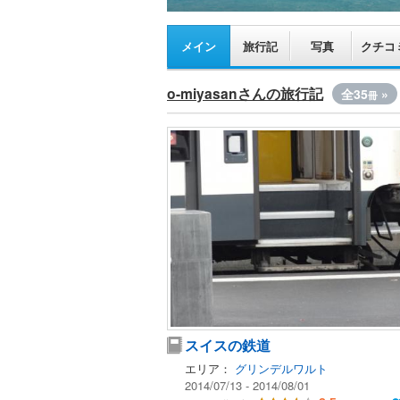
メイン
旅行記
写真
クチコ
o-miyasanさんの旅行記
全35
»
冊
スイスの鉄道
エリア：
グリンデルワルト
2014/07/13 - 2014/08/01