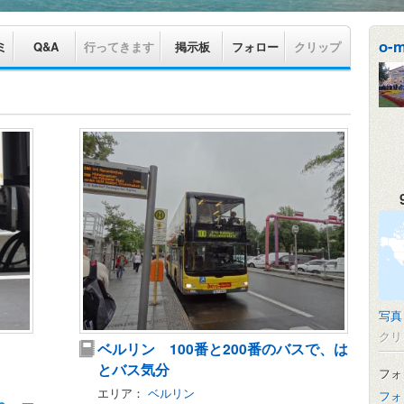
o-m
ミ
Q&A
行ってきます
掲示板
フォロー
クリップ
写真
クリ
ベルリン 100番と200番のバスで、は
とバス気分
フォ
エリア：
ベルリン
フォ