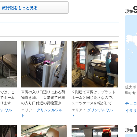
旅行記をもっと見る
現在
拡大ボ
では、こ
車両の入り口辺りにある荷
２階建て車両は、プラット
動かせ
でホーム
物置き場。 １階建て列車
ホームと同じ高さなので、
ます...
の入り口付近の荷物置き...
スーツケースを転がして...
チェコ
デルワル
エリア：
グリンデルワル
エリア：
グリンデルワル
イタリ
ト
ト
現在