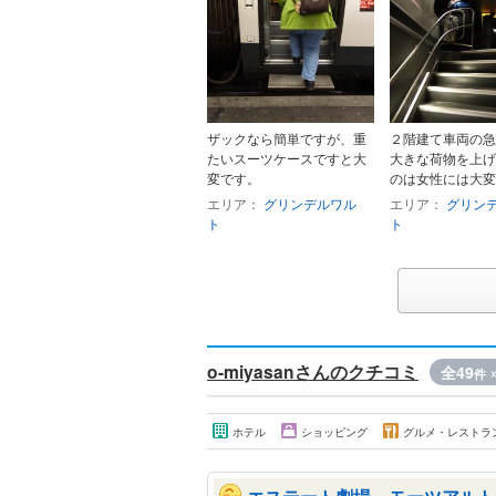
ザックなら簡単ですが、重
２階建て車両の急
たいスーツケースですと大
大きな荷物を上げ
変です。
のは女性には大変
エリア：
グリンデルワル
エリア：
グリン
ト
ト
o-miyasanさんのクチコミ
全49
件
ホテル
ショッピング
グルメ・レストラ