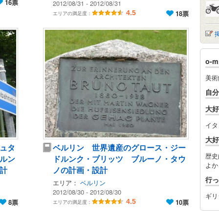
16票
2012/08/31 - 2012/08/31
4.5
18票
エリアの満足度：
o-
美術
自分
大好
イタ
大好
ュタ
ベルリン 世界遺産のグロース・ジー
歴史
ルン
ドルンク・ブリッツ ブルーノ・タウ
よか
設計
ノの計画・設計
行っ
エリア：
ベルリン
2012/08/30 - 2012/08/30
ギリ
8票
4.5
10票
エリアの満足度：