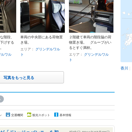
な階段、
車両の中央部にある荷物置
２階建て車両の階段脇の荷
下げする
き場。
物置き場。 グループがい
。
るとすぐ満杯。
エリア：
グリンデルワル
デルワル
ト
エリア：
グリンデルワル
ト
香川
|
写真をもっと見る
»
ン
交通機関
観光スポット
基本情報