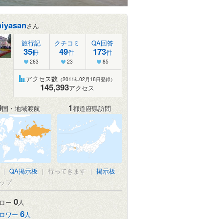
iyasan
さん
旅行記
クチコミ
QA回答
35
49
173
冊
件
件
263
23
85
アクセス数
（2011年02月18日登録）
145,393
アクセス
9
1
国・地域渡航
都道府県訪問
|
QA掲示板
|
行ってきます
|
掲示板
ップ
0
ロー
人
6
ロワー
人