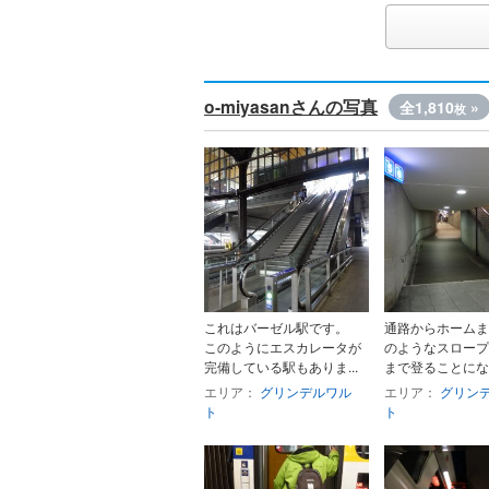
o-miyasanさんの写真
全1,810
»
枚
これはバーゼル駅です。
通路からホームま
このようにエスカレータが
のようなスロープ
完備している駅もありま...
まで登ることになり
エリア：
グリンデルワル
エリア：
グリン
ト
ト