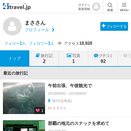
ログイン
新規登録
検索
MENU
まささん
フォローする
プロフィール
1
1
18,928
フォロー
人
フォロワー
人
アクセス
旅行記
写真
クチコミ
トップ
2
1
92
最近の旅行記
午前出張、午後観光で
2019/06/02 - 2019/06/07
旭川(北海道)
by まささん
1
那覇の地元のスナックを求めて