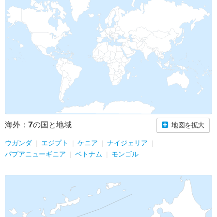
7
海外：
の国と地域
地図を拡大
ウガンダ
エジプト
ケニア
ナイジェリア
パプアニューギニア
ベトナム
モンゴル