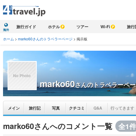
旅行ガイド
ホテル
ツアー
Wi-Fi
旅行
海外
ホーム
>
marko60さんのトラベラーページ
>
掲示板
marko60
さんのトラベラーペー
メイン
旅行記
写真
クチコミ
Q&A
行ってきます
marko60さんへのコメント一覧
全1