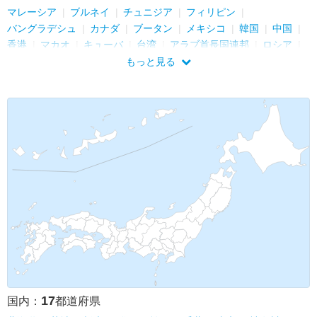
マレーシア
ブルネイ
チュニジア
フィリピン
バングラデシュ
カナダ
ブータン
メキシコ
韓国
中国
香港
マカオ
キューバ
台湾
アラブ首長国連邦
ロシア
シンガポール
オマーン
もっと見る
17
国内：
都道府県