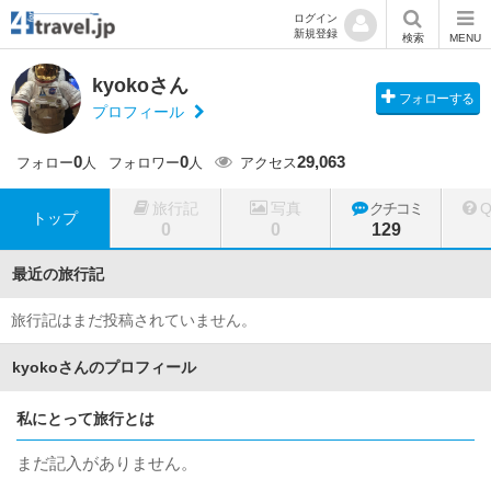
ログイン
新規登録
検索
MENU
kyokoさん
フォローする
プロフィール
0
0
29,063
フォロー
人
フォロワー
人
アクセス
旅行記
写真
クチコミ
トップ
0
0
129
最近の旅行記
旅行記はまだ投稿されていません。
kyokoさんのプロフィール
私にとって旅行とは
まだ記入がありません。