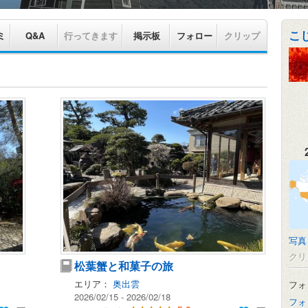
こ
ミ
Q&A
行ってきます
掲示板
フォロー
クリップ
写真
クリ
松葉蟹と和菓子の旅
エリア：
奥出雲
フォ
2026/02/15 - 2026/02/18
フォ