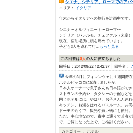
シエナ、シチリア、ローマでのアパ
エリア：
イタリア
年末からイタリアへの旅行を計画中です。
シエナ〜オルヴィエート〜ローマ〜
シチリア（パレルモ、チェファル（未定）
現在、宿泊場所に頭を痛めています。
子ども2人を連れて行...
もっと見る
この回答は
0人
の人に役立ちました
回答日：2012/08/22 12:42:37
回答者：
今年の3月にフィレンツェに１週間滞
ホテルピッコロに5泊しましたが、
日本人オーナーで息子さんも日本語ができ
ストランの予約や、タクシーの手配などを
同じホテルには、やはり、お子さんん連れ
キッチン、お湯をはれるバスルーム、共同
ドーモの近くで、観光や買い物にも便利。
ただ、中心地なので、夜中に通りで若者が
で、ご覧になった上で、ご検討ください。
カテゴリー ：
ホテル