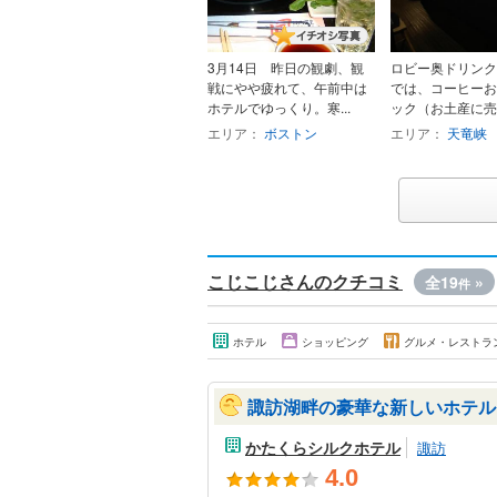
3月14日 昨日の観劇、観
ロビー奥ドリンク
戦にやや疲れて、午前中は
では、コーヒーお
ホテルでゆっくり。寒...
ック（お土産に売っ
エリア：
ボストン
エリア：
天竜峡
こじこじさんのクチコミ
全19
»
件
ホテル
ショッピング
グルメ・レストラ
諏訪湖畔の豪華な新しいホテル
かたくらシルクホテル
諏訪
4.0