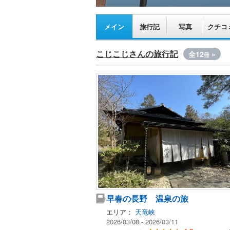
メイン
旅行記
写真
クチコ
こじこじさんの旅行記
全12
»
冊
早春の長野 温泉の旅
エリア：
天竜峡
2026/03/08 - 2026/03/11