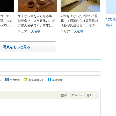
コーナー
東京から車を走らせる事３
階段を上がった２階の「風
北海道
茶、スナ
時間余り。まだ春浅い、長
花」：部屋からは天竜川の
島根
|
てい...
野県天竜峡です。昨年は...
渓谷が見渡せます。桜の...
エリア：
天竜峡
エリア：
天竜峡
写真をもっと見る
ン
交通機関
観光スポット
基本情報
投稿日 2026年03月17日