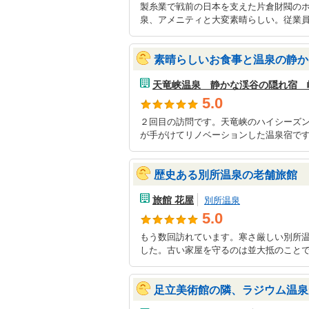
製糸業で戦前の日本を支えた片倉財閥の
泉、アメニティと大変素晴らしい。従業員
素晴らしいお食事と温泉の静か
天竜峡温泉 静かな渓谷の隠れ宿 
5.0
２回目の訪問です。天竜峡のハイシーズ
が手がけてリノベーションした温泉宿です
歴史ある別所温泉の老舗旅館
旅館 花屋
別所温泉
5.0
もう数回訪れています。寒さ厳しい別所
した。古い家屋を守るのは並大抵のことで
足立美術館の隣、ラジウム温泉