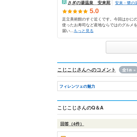
さぎの湯温泉 安来苑
安来・鷺の
5.0
足立美術館のすぐ近くです。今回はかに
使ったお寿司など産地ならではのグルメ
届い...
もっと見る
こじこじさんへのコメント
全1
»
件
フィレンツェの魅力
こじこじさんのQ＆A
回答（4件）