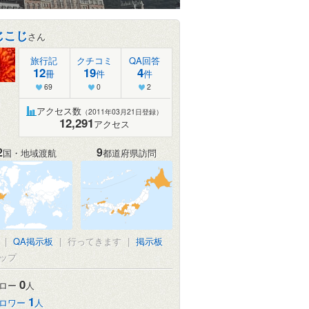
じこじ
さん
旅行記
クチコミ
QA回答
12
19
4
冊
件
件
69
0
2
アクセス数
（2011年03月21日登録）
12,291
アクセス
2
9
国・地域渡航
都道府県訪問
|
QA掲示板
|
行ってきます
|
掲示板
ップ
0
ロー
人
1
ロワー
人