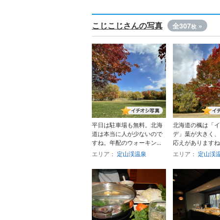
こじこじさんの写真
全307
»
枚
平日は駐車場も無料。北海
北海道の楓は「イ
道は本当に人が少ないので
デ」葉が大きく、
すね。年配のウォーキン...
応えがありますね
エリア：
定山渓温泉
エリア：
定山渓