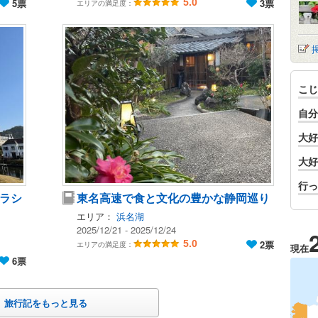
5票
5.0
3票
エリアの満足度：
こじ
自分
大好
大好
行っ
ラシ
東名高速で食と文化の豊かな静岡巡り
エリア：
浜名湖
2025/12/21 - 2025/12/24
5.0
2票
エリアの満足度：
現在
6票
旅行記をもっと見る