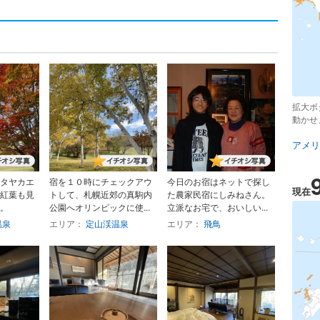
拡大ボ
動かせ
アメリ
タヤカエ
宿を１０時にチェックアウ
今日のお宿はネットで探し
現在
紅葉も見
トして、札幌近郊の真駒内
た農家民宿にしみねさん。
。
公園へオリンピックに使...
立派なお宅で、おいしい...
温泉
エリア：
定山渓温泉
エリア：
飛鳥