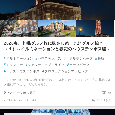
2026春、札幌グルメ旅に味をしめ、九州グルメ旅？
（１）～イルミネーションと春花のハウステンボス編～
#
イルミネーション
#
ハウステンボス
#
ホテルデンハーグ
#
長崎
#
ミッフィー
#
シャワー・オブ・ライツ
#
テーマパーク
#
パレスハウステンボス
#
プロジェクションマッピング
2026/4/15～4/18の3泊4日の日程で、九州に行ってきました。冬の札幌グル
メ旅に味をしめ、だったら春は...
ハウステンボス周辺
55
2026/04/15～ （4日間）
by ANKOさん