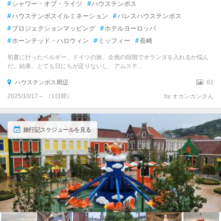
#
シャワー・オブ・ライツ
#
ハウステンボス
#
ハウステンボスイルミネーション
#
パレスハウステンボス
#
プロジェクションマッピング
#
ホテルヨーロッパ
#
ホーンテッド・ハロウィン
#
ミッフィー
#
長崎
初夏に行ったベルギー、ドイツの旅、企画の段階でオランダを入れるか悩ん
だ。結果、とても日にちが足りないし、アムステ...
ハウステンボス周辺
61
2025/10/17～ （1日間）
by オカンカンさん
旅行記スケジュールを見る