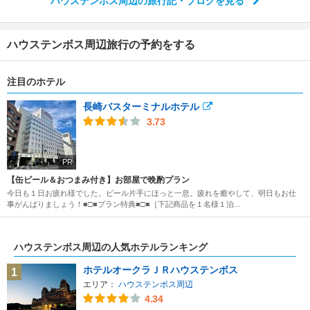
ハウステンボス周辺の旅行記・ブログを見る
ハウステンボス周辺旅行の予約をする
注目のホテル
長崎バスターミナルホテル
3.73
PR
【缶ビール＆おつまみ付き】お部屋で晩酌プラン
今日も１日お疲れ様でした。ビール片手にほっと一息。疲れを癒やして、明日もお仕
事がんばりましょう！■□■プラン特典■□■［下記商品を１名様１泊...
ハウステンボス周辺の人気ホテルランキング
ホテルオークラＪＲハウステンボス
1
エリア：
ハウステンボス周辺
4.34