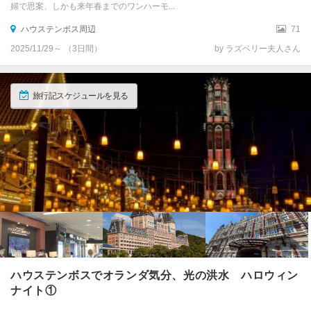
婦で思案、しかも来年春までのワンハーモ...
ハウステンボス周辺
71
2025/11/29～ （3日間）
by ラズベリー夫人さん
旅行記スケジュールを見る
ハウステンボスでオランダ気分、光の洪水 ハロウィン
ナイト①