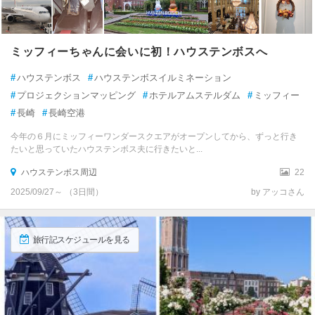
ミッフィーちゃんに会いに初！ハウステンボスへ
#
ハウステンボス
#
ハウステンボスイルミネーション
#
プロジェクションマッピング
#
ホテルアムステルダム
#
ミッフィー
#
長崎
#
長崎空港
今年の６月にミッフィーワンダースクエアがオープンしてから、ずっと行き
たいと思っていたハウステンボス夫に行きたいと...
ハウステンボス周辺
22
2025/09/27～ （3日間）
by アッコさん
旅行記スケジュールを見る