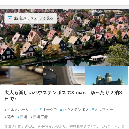
旅行記スケジュールを見る
大人も楽しいハウステンボスのX'mas ゆったり２泊3
日で♪
#
イルミネーション
#
オークラ
#
ハウステンボス
#
ミッフィー
#
花火
#
長崎
#
長崎空港
期限切れ間近のJAL、ANAマイルがあり、特典航空券でどこかに行こう～と夫