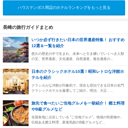
ハウステンボス周辺のホテルランキングをもっと見る
長崎の旅行ガイドまとめ
いつか必ず行きたい日本の世界遺産特集！ おすすめ
12選＆一覧を紹介
悠久の歴史の中で生まれ、未来へと引き継いでいくべき人類
の宝、世界遺産。文化遺産、自然遺産、複合遺産の...
日本のクラシックホテル10選！昭和レトロな洋館ホ
テルを紹介
クラシカルな洋館が印象的で、現在も宿泊できる日本の名門
クラシックホテルを厳選してご紹介。明治、大正、...
旅先で食べたいご当地グルメを一挙紹介！ 郷土料理
やB級グルメなど
全国各地に点在している "ご当地グルメ"。地域の特産物や、
伝統ある郷土料理、新進気鋭のB級グルメなど...