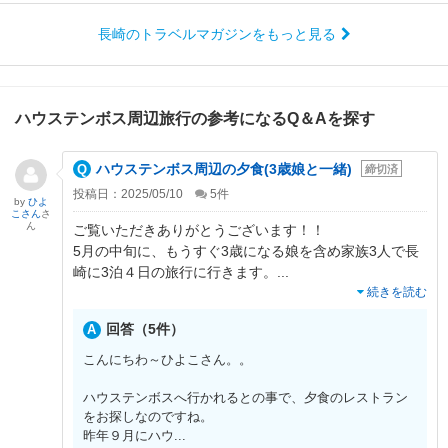
長崎のトラベルマガジンをもっと見る
ハウステンボス周辺旅行の参考になるQ＆Aを探す
ハウステンボス周辺の夕食(3歳娘と一緒)
締切済
投稿日：2025/05/10
5
件
by
ひよ
こさん
さ
ん
ご覧いただきありがとうございます！！
5月の中旬に、もうすぐ3歳になる娘を含め家族3人で長
崎に3泊４日の旅行に行きます。
...
続きを読む
回答（5件）
こんにちわ～ひよこさん。。
ハウステンボスへ行かれるとの事で、夕食のレストラン
をお探しなのですね。
昨年９月にハウ
...