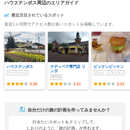
ハウステンボス周辺のエリアガイド
最近注目されているスポット
直近1ヵ月間でアクセス数が多いスポットを掲載しています。
ハウステンボス
テディベア専門店 リ
ビッケンビッケン
ンダ
テーマパーク
グルメ・レストラン
専門店
4.36
3.32
3.33
自分だけの旅の計画を作ってみませんか？
行きたいスポットをクリップして、
しおりのように「旅の計画」が作れます。