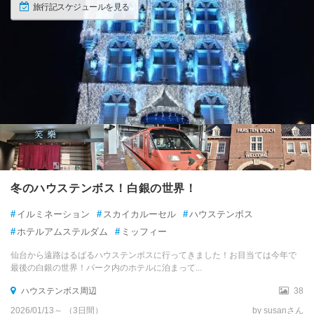
旅行記スケジュールを見る
冬のハウステンボス！白銀の世界！
#
イルミネーション
#
スカイカルーセル
#
ハウステンボス
#
ホテルアムステルダム
#
ミッフィー
仙台から遠路はるばるハウステンボスに行ってきました！お目当ては今年で
最後の白銀の世界！パーク内のホテルに泊まって...
ハウステンボス周辺
38
2026/01/13～ （3日間）
by susanさん