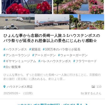
ひょんな事から念願の長崎一人旅.1-1ハウステンボスの
バラ祭りが延長され想像以上の景色にじんわり感動☆
#
ハウステンボス
#
紫陽花
#
100万本のバラ祭りが延長
#
アンカーラウンジ
#
アートガーデン
#
ウォーターガーデン
#
ギヤマンミュージアム
#
パレスハウステンボス
#
フラワーロード
#
白い観覧車
ひょんな事から、ずっと念願だった長崎へ♪一人旅に行けることに。旦那様の
釣り旅行（宮古島）に誘われるも、釣りより景...
ハウステンボス周辺
110
2025/05/26～ （1日間）
by 旅するんさん