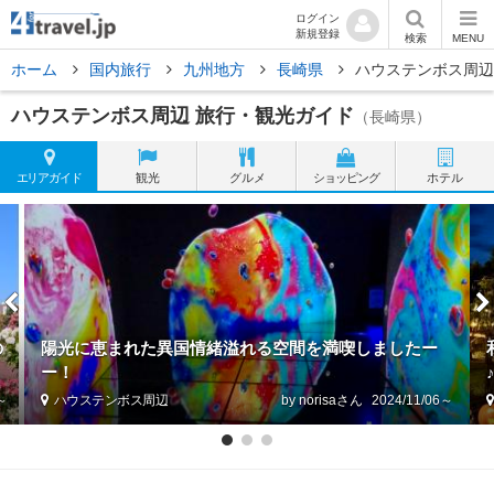
ログイン
新規登録
検索
MENU
ホーム
国内旅行
九州地方
長崎県
ハウステンボス周辺
ハウステンボス周辺 旅行・観光ガイド
（長崎県）
エリア
ガイド
観光
グルメ
ショッピング
ホテル
の
陽光に恵まれた異国情緒溢れる空間を満喫しましたー
ー！
6～
ハウステンボス周辺
by norisa
2024/11/06～