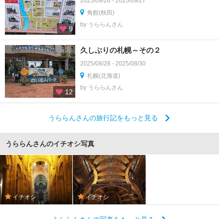
2025/09/26 - 2025/09/27
角館(秋田)
by うららんさん
9
久しぶりの札幌～その２
2025/08/28 - 2025/08/30
札幌(北海道)
by うららんさん
12
うららんさんの旅行記をもっと見る
うららんさんのイチオシ写真
イチオシ
イチオシ