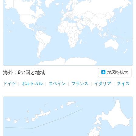
6
海外：
の国と地域
地図を拡大
ドイツ
ポルトガル
スペイン
フランス
イタリア
スイス