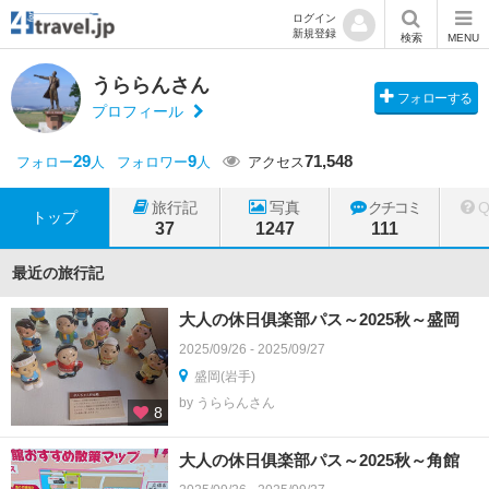
ログイン
新規登録
検索
MENU
うららんさん
フォローする
プロフィール
29
9
71,548
フォロー
人
フォロワー
人
アクセス
旅行記
写真
クチコミ
トップ
37
1247
111
最近の旅行記
大人の休日俱楽部パス～2025秋～盛岡
2025/09/26 - 2025/09/27
盛岡(岩手)
by うららんさん
8
大人の休日俱楽部パス～2025秋～角館