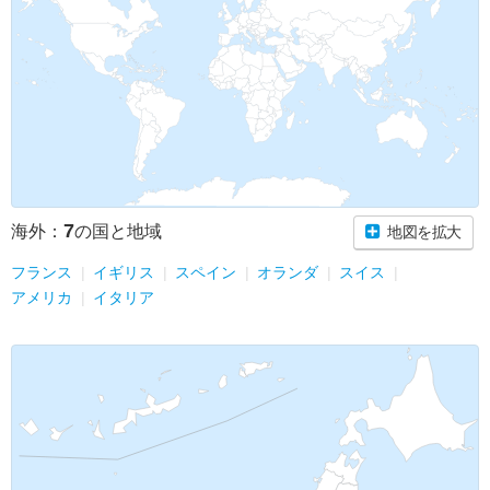
7
海外：
の国と地域
地図を拡大
フランス
イギリス
スペイン
オランダ
スイス
アメリカ
イタリア