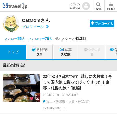
ログイン
新規登録
検索
MENU
CatMomさん
フォローする
プロフィール
86
75
41,328
フォロー
人
フォロワー
人
アクセス
旅行記
写真
クチコミ
トップ
32
2835
0
最近の旅行記
23年ぶり?日本での年越しに大興奮！そ
して国内線に乗ってびっくりした！京
都～札幌の旅 ♪ [後編]
2024/12/19 - 2025/01/07
64
嵐山・嵯峨野・太秦・桂(京都)
by CatMomさん