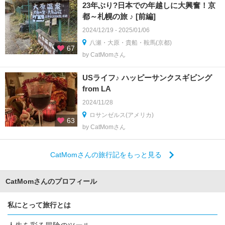
23年ぶり?日本での年越しに大興奮！京
都～札幌の旅 ♪ [前編]
2024/12/19 - 2025/01/06
八瀬・大原・貴船・鞍馬(京都)
67
by CatMomさん
USライフ♪ ハッピーサンクスギビング
from LA
2024/11/28
ロサンゼルス(アメリカ)
63
by CatMomさん
CatMomさんの旅行記をもっと見る
CatMomさんのプロフィール
私にとって旅行とは