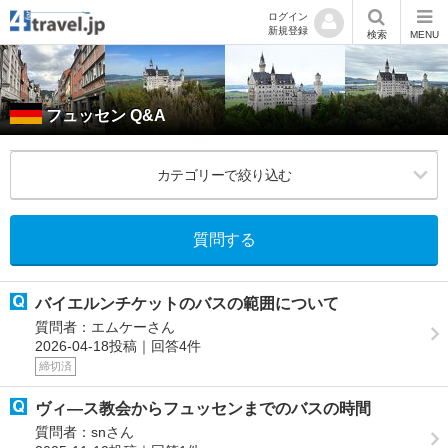
ログイン
新規登録
検索
MENU
フュッセン Q&A
カテゴリーで絞り込む
質問する
バイエルンチケットのバスの範囲について
質問者：エムケーさん
2026-04-18投稿｜回答4件
締切済
ヴィ―ス教会からフュッセンまでのバスの時間
質問者：snさん