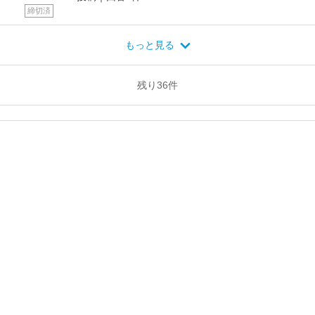
締切済
もっと見る
残り
36
件