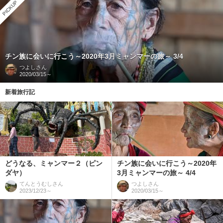
PICKUP
チン族に会いに行こう～2020年3月ミャンマーの旅～ 3/4
つよし
さん
2020/03/15～
新着旅行記
どうなる、ミャンマー２（ピン
チン族に会いに行こう～2020年
ダヤ）
3月ミャンマーの旅～ 4/4
てんとうむし
さん
つよし
さん
2023/12/23～
2020/03/15～