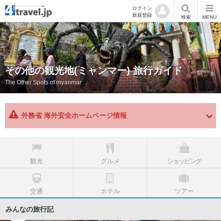
ログイン
新規登録
検索
MENU
その他の観光地(ミャンマー) 旅行ガイド
The Other Spots of myanmar
外務省 海外安全ホームページ情報
観光
グルメ
ショッピング
交通
ホテル
ツアー
みんなの旅行記