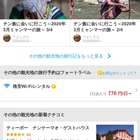
チン族に会いに行こう～2020年
チン族に会いに行こう～2020年
3月ミャンマーの旅～ 3/4
3月ミャンマーの旅～ 2/4
つよし
さん
つよし
さん
2020/03/15～
2020/03/15～
その他の観光地の旅行記をもっと見る
その他の観光地の旅行予約はフォートラベル
お得なポイントって？
格安Wi-Fiレンタル
776
円/日
～
1日あたり
その他の観光地の新着クチコミ
ティーボー ナンケーマオ・ゲストハウス
4.0