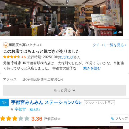
46
満足度の高いクチコミ
クチコミ一覧
を見る
このお店ではちょっと気づきがありました
旅行時期: 2025/10
by
たびたび
4.5
元祖 宇味家 JR宇都宮駅構内店は、大行列でしたが、30分くらいかな。辛抱強
く待ってやっと入店しました。 宇都宮の餃子な
続きを読む
アクセス
JR宇都宮駅改札口徒歩1分
もっと見る
宇都宮みんみん ステーションバル
18
グルメ・レストラン
宇都宮
（栃木県）
3.36
クリップ
評価詳細