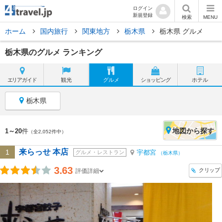
ログイン
新規登録
検索
MENU
ホーム
国内旅行
関東地方
栃木県
栃木県 グルメ
栃木県のグルメ ランキング
エリア
ガイド
観光
グルメ
ショッピング
ホテル
栃木県
地図
から探す
1～20
件
（全2,052件中）
来らっせ 本店
1
宇都宮
グルメ・レストラン
（栃木県）
3.63
クリップ
評価詳細