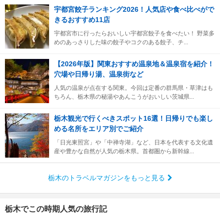
宇都宮餃子ランキング2026！人気店や食べ比べがで
きるおすすめ11店
宇都宮市に行ったらおいしい宇都宮餃子を食べたい！ 野菜多
めのあっさりした味の餃子やコクのある餃子、チ...
【2026年版】関東おすすめ温泉地＆温泉宿を紹介！
穴場や日帰り湯、温泉街など
人気の温泉が点在する関東。今回は定番の群馬県・草津はも
ちろん、栃木県の秘湯やあんこうがおいしい茨城県...
栃木観光で行くべきスポット16選！日帰りでも楽し
める名所をエリア別でご紹介
「日光東照宮」や「中禅寺湖」など、日本を代表する文化遺
産や豊かな自然が人気の栃木県。首都圏から新幹線...
栃木のトラベルマガジンをもっと見る
栃木でこの時期人気の旅行記