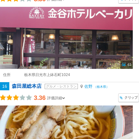
63
住所
栃木県日光市上鉢石町1024
森田屋総本店
16
佐野
グルメ・レストラン
（栃木県）
3.36
クリップ
評価詳細