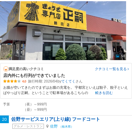
50
満足度の高いクチコミ
クチコミ一覧
を見る
店内外にも行列ができていました
旅行時期: 2026/04
by
てくてく
4.0
お腹が空いてきたのでまずはお腹の充電を。 宇都宮といえば餃子、餃子といえ
ばやっぱり正嗣。ということで駐車場があるこちらの
続きを読む
予算
（夜）～999円
（昼）～999円
佐野サービスエリア(上り線) フードコート
20
佐野
グルメ・レストラン
（栃木県）