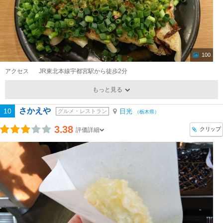
100
アクセス
JR東北本線宇都宮駅から徒歩2分
もっと見る
さかえや
10
日光
グルメ・レストラン
（栃木県）
3.38
クリップ
評価詳細