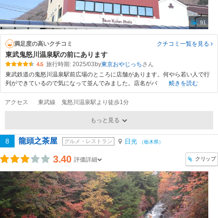
91
満足度の高いクチコミ
クチコミ一覧
を見る
東武鬼怒川温泉駅の前にあります
旅行時期: 2025/03
by
東京おやじっち
4.5
東武鉄道の鬼怒川温泉駅前広場のところに店舗があります。何やら若い人で行
列ができているので気になって並んでみました。店名がバ
続きを読む
アクセス
東武線 鬼怒川温泉駅より徒歩1分
もっと見る
龍頭之茶屋
8
日光
グルメ・レストラン
（栃木県）
3.40
クリップ
評価詳細