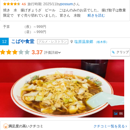
旅行時期: 2025/11
by
possum
4.5
焼き 水 揚げぎょうざ ビール ごはんのみのお店でした。 揚げ餃子は数量
限定で すぐ売り切れていました。 皆さん 水餃
続きを読む
予算
（夜）～999円
（昼）～999円
こばや食堂
12
塩原温泉郷
グルメ・レストラン
（栃木県）
3.37
クリップ
評価詳細
86
満足度の高いクチコミ
クチコミ一覧
を見る