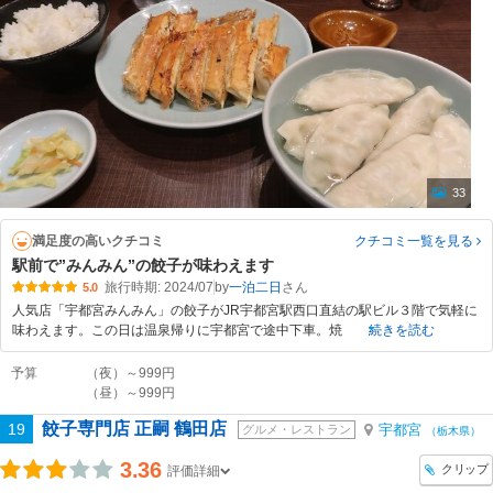
33
満足度の高いクチコミ
クチコミ一覧
を見る
駅前で”みんみん”の餃子が味わえます
旅行時期: 2024/07
by
一泊二日
5.0
人気店「宇都宮みんみん」の餃子がJR宇都宮駅西口直結の駅ビル３階で気軽に
味わえます。この日は温泉帰りに宇都宮で途中下車。焼
続きを読む
予算
（夜）～999円
（昼）～999円
餃子専門店 正嗣 鶴田店
19
宇都宮
グルメ・レストラン
（栃木県）
3.36
クリップ
評価詳細