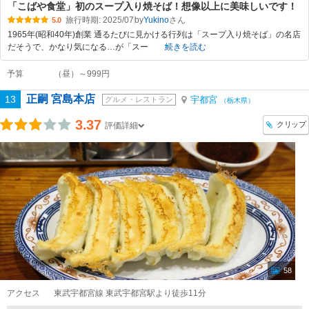
「こばや食堂」初のスープ入り焼そば！想像以上に美味しいです！
旅行時期: 2025/07
by
Yukino
5.0
1965年(昭和40年)創業 通るたびに見かける行列は「スープ入り焼そば」の名店
だそうで、かなり気になる…が「スー
続きを読む
予算
（昼）～999円
正嗣 宮島本店
13
宇都宮
グルメ・レストラン
（栃木県）
3.37
クリップ
評価詳細
58
アクセス
東武宇都宮線 東武宇都宮駅より徒歩11分