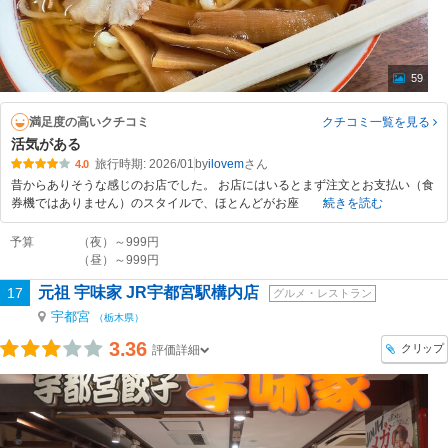
59
満足度の高いクチコミ
クチコミ一覧
を見る
活気がある
旅行時期: 2026/01
by
ilovem
4.0
昔からありそうな感じのお店でした。 お店にはいるとまず注文とお支払い（食
券機ではありません）のスタイルで、ほとんどがお座
続きを読む
予算
（夜）～999円
（昼）～999円
元祖 宇味家 JR宇都宮駅構内店
17
グルメ・レストラン
宇都宮
（栃木県）
3.36
クリップ
評価詳細