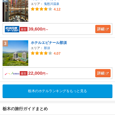
エリア：
鬼怒川温泉
4.12
39,600
詳細
最安
円～
ホテルエピナール那須
3
エリア：
那須
4.07
22,000
詳細
最安
円～
栃木のホテルランキングをもっと見る
栃木の旅行ガイドまとめ