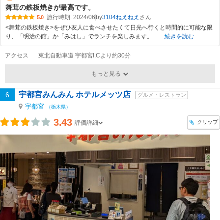
舞茸の鉄板焼きが最高です。
旅行時期: 2024/06
by
3104ねえねえ
5.0
<舞茸の鉄板焼き>をぜひ友人に食べさせたくて日光へ行くと時間的に可能な限
り、「明治の館」か「みはし」でランチを楽しみます。
続きを読む
アクセス
東北自動車道 宇都宮I.Cより約30分
もっと見る
宇都宮みんみん ホテルメッツ店
6
グルメ・レストラン
宇都宮
（栃木県）
3.43
クリップ
評価詳細