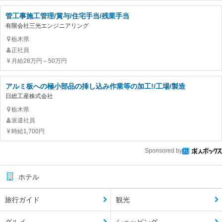
管工事施工管理/賞与/住宅手当/残業手当
有限会社三光エンジニアリング
栃木県
正社員
月給28万円～50万円
アルミ板への極小部品の挿し込み作業等の加工!/工場/製造
日総工産株式会社
栃木県
派遣社員
時給1,700円
Sponsored by
ホテル
旅行ガイド
観光