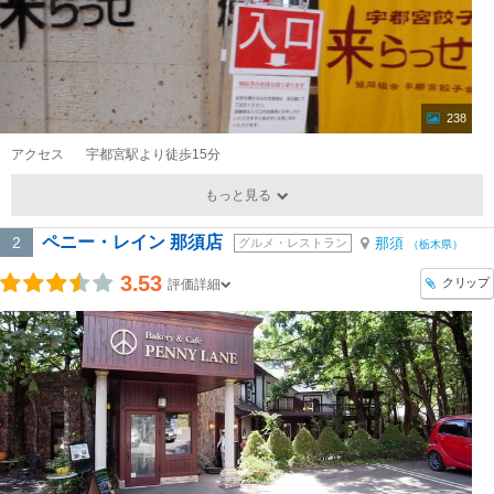
238
アクセス
宇都宮駅より徒歩15分
もっと見る
ペニー・レイン 那須店
2
那須
グルメ・レストラン
（栃木県）
3.53
クリップ
評価詳細