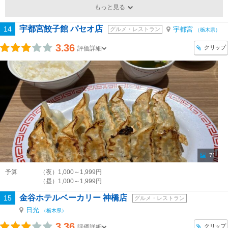
もっと見る
宇都宮餃子館 パセオ店
14
宇都宮
グルメ・レストラン
（栃木県）
3.36
クリップ
評価詳細
71
予算
（夜）1,000～1,999円
（昼）1,000～1,999円
金谷ホテルベーカリー 神橋店
15
グルメ・レストラン
日光
（栃木県）
3.36
クリップ
評価詳細