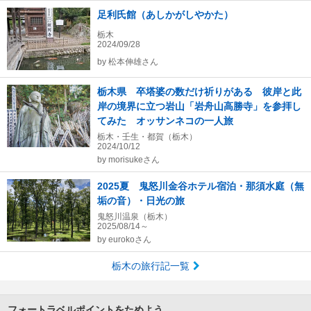
足利氏館（あしかがしやかた）
栃木
2024/09/28
by
松本伸雄さん
栃木県 卒塔婆の数だけ祈りがある 彼岸と此
岸の境界に立つ岩山「岩舟山高勝寺」を参拝し
てみた オッサンネコの一人旅
栃木・壬生・都賀（栃木）
2024/10/12
by
morisukeさん
2025夏 鬼怒川金谷ホテル宿泊・那須水庭（無
垢の音）・日光の旅
鬼怒川温泉（栃木）
2025/08/14～
by
eurokoさん
栃木の旅行記一覧
フォートラベルポイントをためよう