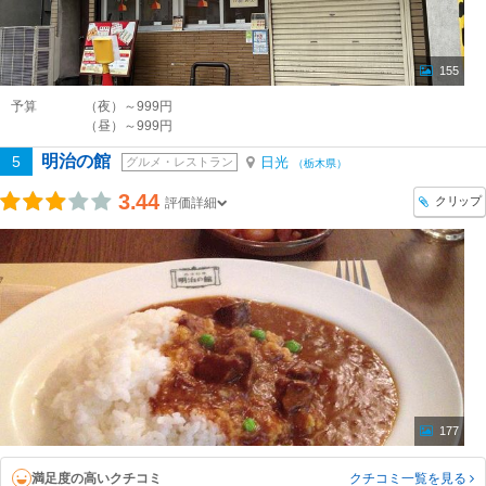
155
予算
（夜）～999円
（昼）～999円
明治の館
5
日光
グルメ・レストラン
（栃木県）
3.44
クリップ
評価詳細
177
満足度の高いクチコミ
クチコミ一覧
を見る