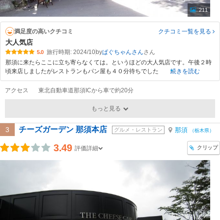
211
満足度の高いクチコミ
クチコミ一覧
を見る
大人気店
旅行時期: 2024/10
by
ぱぐちゃんさん
5.0
那須に来たらここに立ち寄らなくては。というほどの大人気店です。午後２時
頃来店しましたがレストランもパン屋も４０分待ちでした
続きを読む
アクセス
東北自動車道那須ICから車で約20分
もっと見る
チーズガーデン 那須本店
3
那須
グルメ・レストラン
（栃木県）
3.49
クリップ
評価詳細