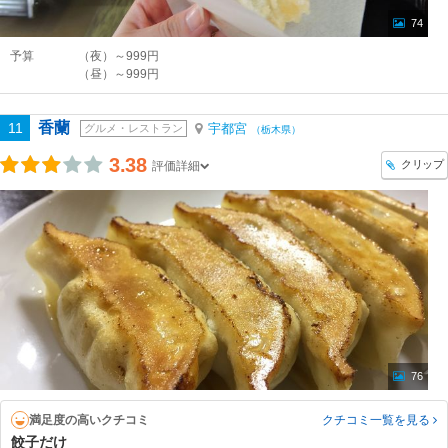
74
予算
（夜）～999円
（昼）～999円
香蘭
11
宇都宮
グルメ・レストラン
（栃木県）
3.38
クリップ
評価詳細
76
満足度の高いクチコミ
クチコミ一覧
を見る
餃子だけ