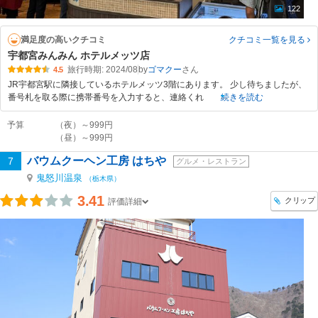
122
満足度の高いクチコミ
クチコミ一覧
を見る
宇都宮みんみん ホテルメッツ店
旅行時期: 2024/08
by
ゴマクー
4.5
JR宇都宮駅に隣接しているホテルメッツ3階にあります。 少し待ちましたが、
番号札を取る際に携帯番号を入力すると、連絡くれ
続きを読む
予算
（夜）～999円
（昼）～999円
バウムクーヘン工房 はちや
7
グルメ・レストラン
鬼怒川温泉
（栃木県）
3.41
クリップ
評価詳細