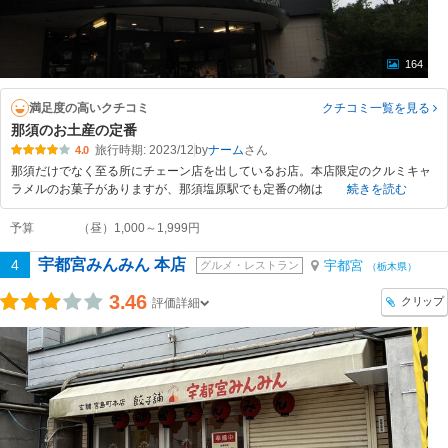
164
満足度の高いクチコミ
クチコミ一覧
を見る
那須のお土産の定番
旅行時期: 2023/12
by
ナーム
4.0
那須だけでなく至る所にチェーン店を出しているお店。本店限定のクルミキャ
ラメルのお菓子がありますが、那須塩原駅でも定番の物は
続きを読む
予算
（昼）1,000～1,999円
宇都宮みんみん 本店
4
宇都宮
グルメ・レストラン
（栃木県）
3.46
クリップ
評価詳細