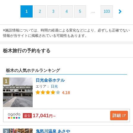
…
1
2
3
4
5
103
※施設情報については、時間の経過による変化などにより、必ずしも正確でない
情報が当サイトに掲載されている可能性もあります。
栃木旅行の予約をする
栃木の人気ホテルランキング
日光金谷ホテル
1
エリア：
日光
4.18
17,041
詳細
最安
円～
鬼怒川温泉 あさや
2