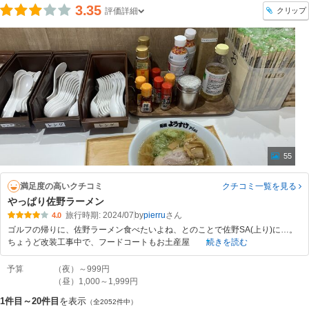
3.35
クリップ
評価詳細
55
満足度の高いクチコミ
クチコミ一覧
を見る
やっぱり佐野ラーメン
旅行時期: 2024/07
by
pierru
4.0
ゴルフの帰りに、佐野ラーメン食べたいよね、とのことで佐野SA(上り)に…。
ちょうど改装工事中で、フードコートもお土産屋
続きを読む
予算
（夜）～999円
（昼）1,000～1,999円
1件目～20件目
を表示
（全2052件中）