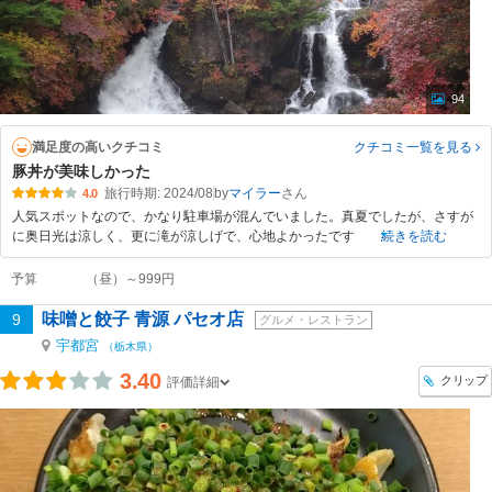
94
満足度の高いクチコミ
クチコミ一覧
を見る
豚丼が美味しかった
旅行時期: 2024/08
by
マイラー
4.0
人気スポットなので、かなり駐車場が混んでいました。真夏でしたが、さすが
に奥日光は涼しく、更に滝が涼しげで、心地よかったです
続きを読む
予算
（昼）～999円
味噌と餃子 青源 パセオ店
9
グルメ・レストラン
宇都宮
（栃木県）
3.40
クリップ
評価詳細