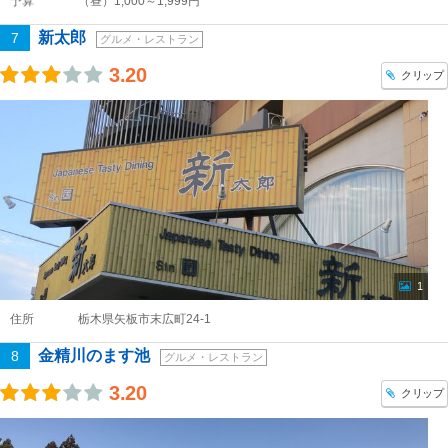
予算
（昼）1,000～1,999円
新太郎
7
グルメ・レストラン
3.20
クリップ
1
住所
栃木県矢板市末広町24-1
金精川のます池
8
グルメ・レストラン
3.20
クリップ