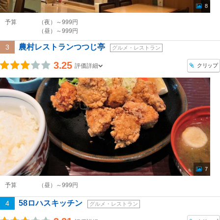
8
予算
（夜）～999円
（昼）～999円
農村レストランつつじ亭
3
グルメ・レストラン
3.25
クリップ
評価詳細
7
予算
（昼）～999円
58ロハスキッチン
4
グルメ・レストラン