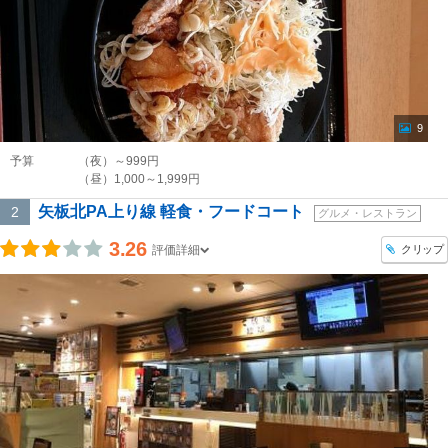
9
予算
（夜）～999円
（昼）1,000～1,999円
矢板北PA上り線 軽食・フードコート
2
グルメ・レストラン
3.26
クリップ
評価詳細