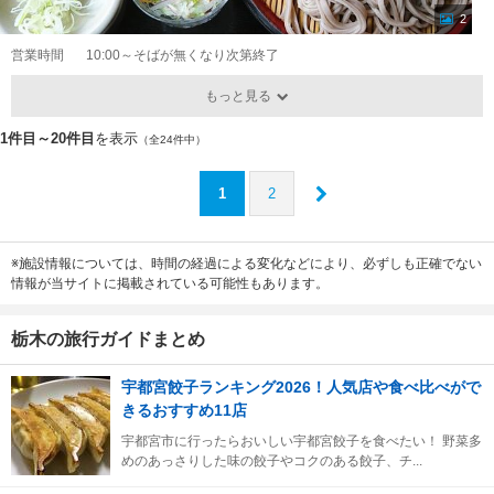
2
営業時間
10:00～そばが無くなり次第終了
もっと見る
1件目～20件目
を表示
（全24件中）
1
2
※施設情報については、時間の経過による変化などにより、必ずしも正確でない
情報が当サイトに掲載されている可能性もあります。
栃木の旅行ガイドまとめ
宇都宮餃子ランキング2026！人気店や食べ比べがで
きるおすすめ11店
宇都宮市に行ったらおいしい宇都宮餃子を食べたい！ 野菜多
めのあっさりした味の餃子やコクのある餃子、チ...