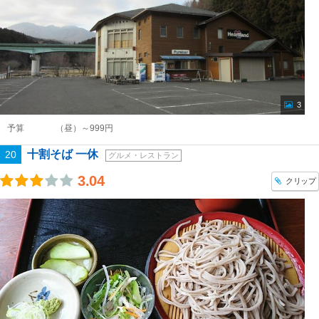
3
予算
（昼）～999円
十割そば 一休
20
グルメ・レストラン
3.04
クリップ