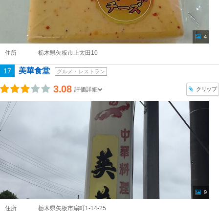
4
住所
栃木県矢板市上太田10
美華食堂
17
グルメ・レストラン
3.08
クリップ
評価詳細
9
住所
栃木県矢板市扇町1-14-25