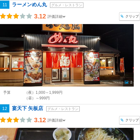
ラーメンめん丸
11
グルメ・レストラン
3.12
クリップ
評価詳細
2
予算
（夜）1,000～1,999円
（昼）～999円
宴天下 矢板店
12
グルメ・レストラン
3.12
クリップ
評価詳細