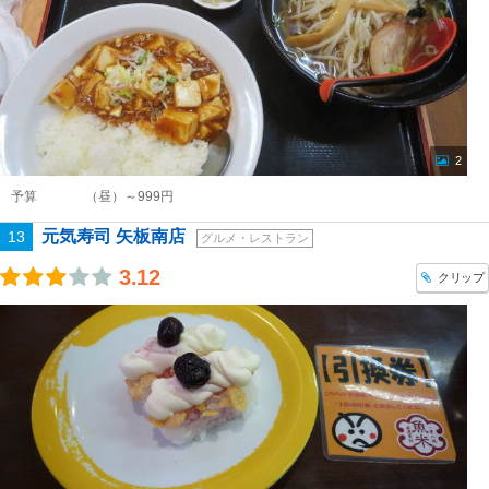
2
予算
（昼）～999円
元気寿司 矢板南店
13
グルメ・レストラン
3.12
クリップ