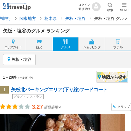
ログイン
新規登録
検索
MENU
内旅行
関東地方
栃木県
矢板・塩谷
矢板・塩谷 グルメ
矢板・塩谷のグルメ ランキング
エリア
ガイド
観光
グルメ
ショッピング
ホテル
矢板・塩谷
地図
から探す
1～20
件
（全24件中）
矢板北パーキングエリア(下り線)フードコート
1
グルメ・レストラン
3.27
クリップ
評価詳細