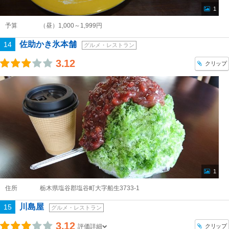
1
予算
（昼）1,000～1,999円
佐助かき氷本舗
14
グルメ・レストラン
3.12
クリップ
1
住所
栃木県塩谷郡塩谷町大字船生3733-1
川島屋
15
グルメ・レストラン
3.12
クリップ
評価詳細