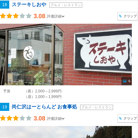
ステーキしおや
18
グルメ・レストラン
3.08
クリップ
評価詳細
6
予算
（夜）2,000～2,999円
（昼）1,000～1,999円
尚仁沢はーとらんど お食事処
19
グルメ・レストラン
3.08
クリップ
評価詳細