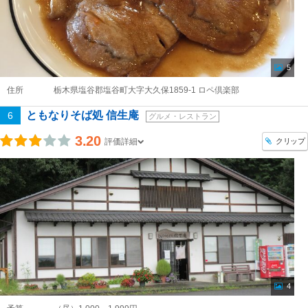
5
住所
栃木県塩谷郡塩谷町大字大久保1859-1 ロペ倶楽部
ともなりそば処 信生庵
6
グルメ・レストラン
3.20
クリップ
評価詳細
4