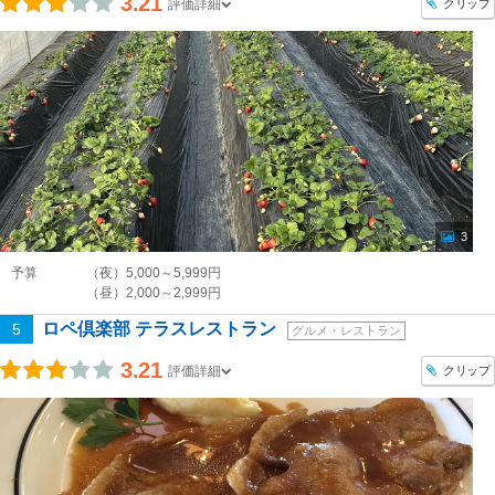
3.21
クリップ
評価詳細
3
予算
（夜）5,000～5,999円
（昼）2,000～2,999円
ロペ倶楽部 テラスレストラン
5
グルメ・レストラン
3.21
クリップ
評価詳細