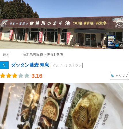
2
住所
栃木県矢板市下伊佐野976
ダッタン蕎麦 寿庵
9
グルメ・レストラン
3.16
クリップ