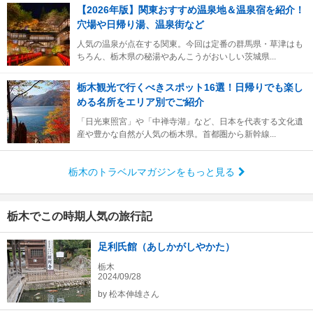
【2026年版】関東おすすめ温泉地＆温泉宿を紹介！
穴場や日帰り湯、温泉街など
人気の温泉が点在する関東。今回は定番の群馬県・草津はも
ちろん、栃木県の秘湯やあんこうがおいしい茨城県...
栃木観光で行くべきスポット16選！日帰りでも楽し
める名所をエリア別でご紹介
「日光東照宮」や「中禅寺湖」など、日本を代表する文化遺
産や豊かな自然が人気の栃木県。首都圏から新幹線...
栃木のトラベルマガジンをもっと見る
栃木でこの時期人気の旅行記
足利氏館（あしかがしやかた）
栃木
2024/09/28
by
松本伸雄さん