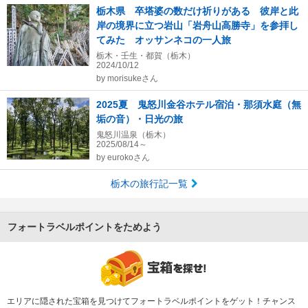
栃木県 卒塔婆の数だけ祈りがある 彼岸と此
岸の境界に立つ岩山「岩舟山高勝寺」を参拝し
てみた オッサンネコの一人旅
栃木・壬生・都賀（栃木）
2024/10/12
by
morisukeさん
2025夏 鬼怒川金谷ホテル宿泊・那須水庭（無
垢の音）・日光の旅
鬼怒川温泉（栃木）
2025/08/14～
by
eurokoさん
栃木の旅行記一覧
フォートラベルポイントをためよう
エリアに隠された宝箱を見つけてフォートラベルポイントをゲット！チャンス