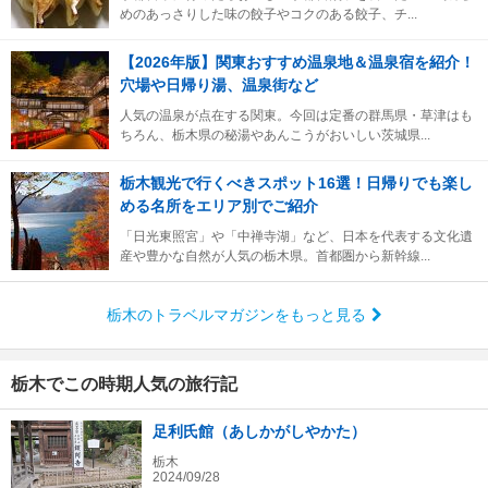
めのあっさりした味の餃子やコクのある餃子、チ...
【2026年版】関東おすすめ温泉地＆温泉宿を紹介！
穴場や日帰り湯、温泉街など
人気の温泉が点在する関東。今回は定番の群馬県・草津はも
ちろん、栃木県の秘湯やあんこうがおいしい茨城県...
栃木観光で行くべきスポット16選！日帰りでも楽し
める名所をエリア別でご紹介
「日光東照宮」や「中禅寺湖」など、日本を代表する文化遺
産や豊かな自然が人気の栃木県。首都圏から新幹線...
栃木のトラベルマガジンをもっと見る
栃木でこの時期人気の旅行記
足利氏館（あしかがしやかた）
栃木
2024/09/28