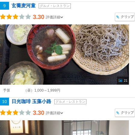
玄蕎麦河童
9
グルメ・レストラン
3.30
クリップ
評価詳細
21
予算
（昼）1,000～1,999円
日光珈琲 玉藻小路
10
グルメ・レストラン
3.30
クリップ
評価詳細