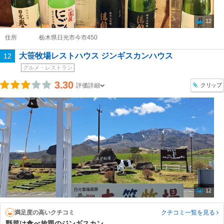
12
住所
栃木県日光市今市450
大笹牧場レストハウス ジンギスカンハウス
12
グルメ・レストラン
3.30
クリップ
評価詳細
12
満足度の高いクチコミ
クチコミ一覧
を見る
野菜は食べ放題のジンギスカン