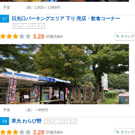
予算
（昼）1,000～1,999円
日光口パーキングエリア 下り 売店・飲食コーナー
17
グルメ・レストラン
3.28
クリップ
評価詳細
8
予算
（昼）～999円
草允 わらび野
18
グルメ・レストラン
3.28
クリップ
評価詳細