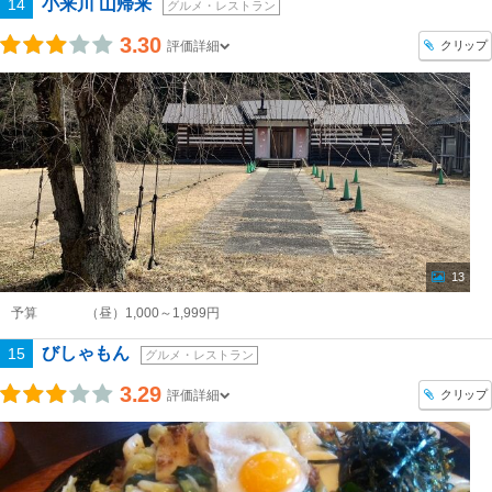
小来川 山帰来
14
グルメ・レストラン
3.30
クリップ
評価詳細
13
予算
（昼）1,000～1,999円
びしゃもん
15
グルメ・レストラン
3.29
クリップ
評価詳細