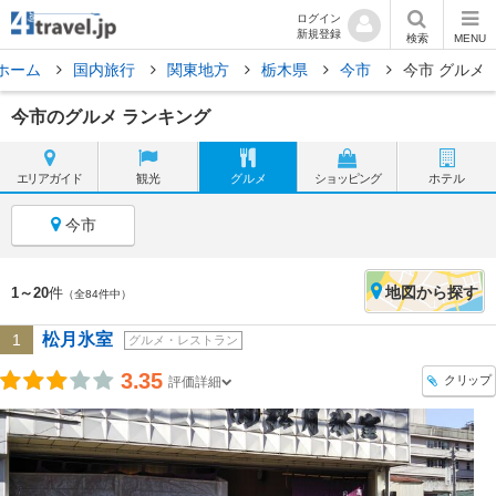
ログイン
新規登録
検索
MENU
ホーム
国内旅行
関東地方
栃木県
今市
今市 グルメ
今市のグルメ ランキング
エリア
ガイド
観光
グルメ
ショッピング
ホテル
今市
地図
から探す
1～20
件
（全84件中）
松月氷室
1
グルメ・レストラン
3.35
クリップ
評価詳細