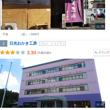
72
予算
（昼）～999円
日光おかき工房
2
グルメ・レストラン
3.34
クリップ
評価詳細
41