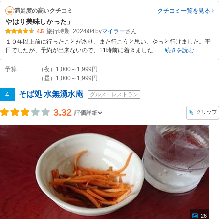
満足度の高いクチコミ
クチコミ一覧
を見る
やはり美味しかった」
旅行時期: 2024/04
by
マイラー
4.5
１０年以上前に行ったことがあり、また行こうと思い、やっと行けました。平
日でしたが、予約が出来ないので、11時前に着きました
続きを読む
予算
（夜）1,000～1,999円
（昼）1,000～1,999円
そば処 水無湧水庵
4
グルメ・レストラン
3.32
クリップ
評価詳細
26