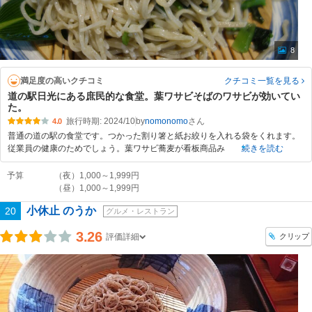
8
満足度の高いクチコミ
クチコミ一覧
を見る
道の駅日光にある庶民的な食堂。葉ワサビそばのワサビが効いてい
た。
旅行時期: 2024/10
by
nomonomo
4.0
普通の道の駅の食堂です。つかった割り箸と紙お絞りを入れる袋をくれます。
従業員の健康のためでしょう。葉ワサビ蕎麦が看板商品み
続きを読む
予算
（夜）1,000～1,999円
（昼）1,000～1,999円
小休止 のうか
20
グルメ・レストラン
3.26
クリップ
評価詳細