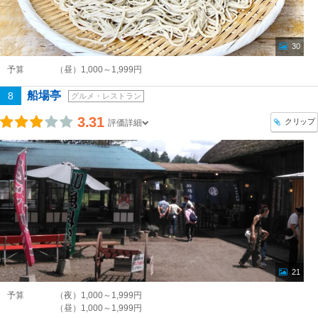
30
予算
（昼）1,000～1,999円
船場亭
8
グルメ・レストラン
3.31
クリップ
評価詳細
21
予算
（夜）1,000～1,999円
（昼）1,000～1,999円