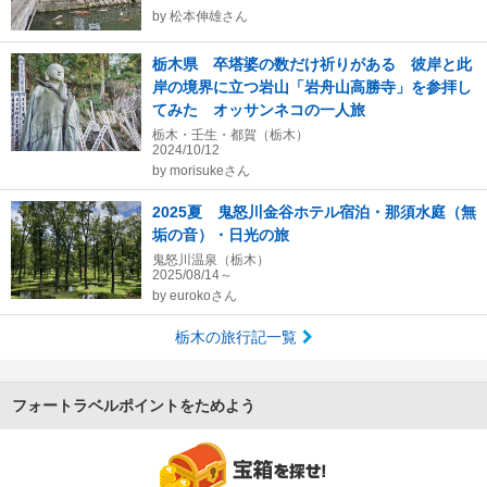
by
松本伸雄さん
栃木県 卒塔婆の数だけ祈りがある 彼岸と此
岸の境界に立つ岩山「岩舟山高勝寺」を参拝し
てみた オッサンネコの一人旅
栃木・壬生・都賀（栃木）
2024/10/12
by
morisukeさん
2025夏 鬼怒川金谷ホテル宿泊・那須水庭（無
垢の音）・日光の旅
鬼怒川温泉（栃木）
2025/08/14～
by
eurokoさん
栃木の旅行記一覧
フォートラベルポイントをためよう