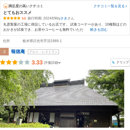
満足度の高いクチコミ
クチコミ一覧
を見る
とてもおススメ
旅行時期: 2024/09
by
さき
5.0
丸彦製菓の工場に併設しているお店です。 試食コーナーがあり、10種類ほどの
おかきが試食でき、お茶やコーヒーも無料でいただ
続きを読む
住所
栃木県日光市芹沼1989-1
報徳庵
3
グルメ・レストラン
3.33
クリップ
評価詳細
36