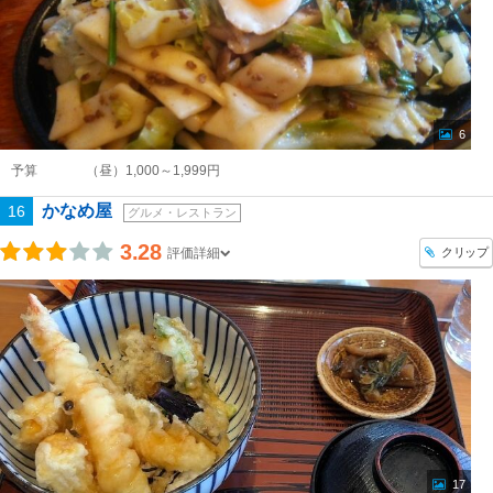
6
予算
（昼）1,000～1,999円
かなめ屋
16
グルメ・レストラン
3.28
クリップ
評価詳細
17