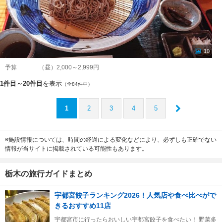
10
予算
（昼）2,000～2,999円
1件目～20件目
を表示
（全84件中）
1
2
3
4
5
※施設情報については、時間の経過による変化などにより、必ずしも正確でない
情報が当サイトに掲載されている可能性もあります。
栃木の旅行ガイドまとめ
宇都宮餃子ランキング2026！人気店や食べ比べがで
きるおすすめ11店
宇都宮市に行ったらおいしい宇都宮餃子を食べたい！ 野菜多