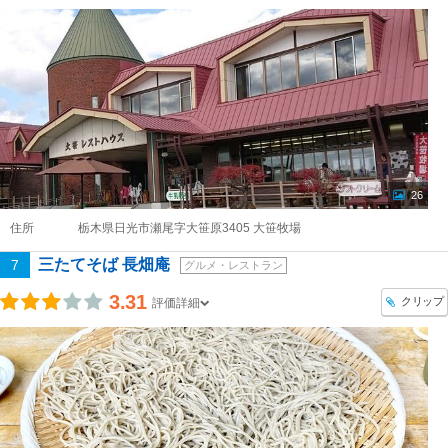
26
住所
栃木県日光市瀬尾字大笹原3405 大笹牧場
三たてそば 長畑庵
7
グルメ・レストラン
3.31
クリップ
評価詳細