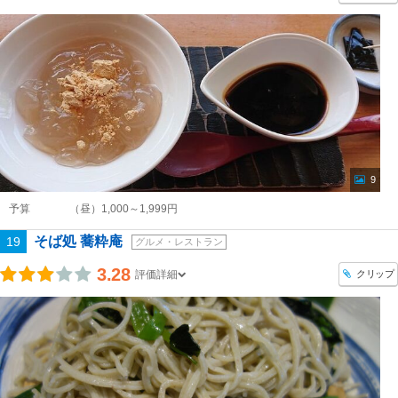
9
予算
（昼）1,000～1,999円
そば処 蕎粋庵
19
グルメ・レストラン
3.28
クリップ
評価詳細