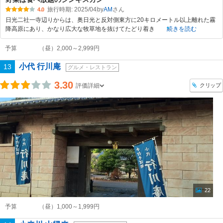
旅行時期: 2025/04
by
AM
4.0
日光二社一寺辺りからは、奥日光と反対側東方に20キロメートル以上離れた霧
降高原にあり、かなり広大な牧草地を抜けてたどり着き
続きを読む
予算
（昼）2,000～2,999円
小代 行川庵
13
グルメ・レストラン
3.30
クリップ
評価詳細
22
予算
（昼）1,000～1,999円