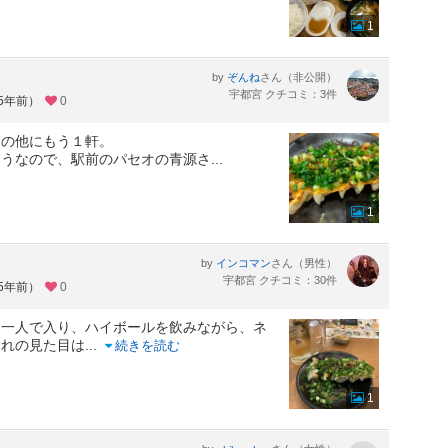
1
by
さん（非公開）
ぞんね
宇都宮 クチコミ：3件
約5年前）
0
んの他にもう１軒。
ようなので、駅前のパセオの青源さ
...
1
by
さん（男性）
インコマン
宇都宮 クチコミ：30件
約5年前）
0
一人で入り、ハイボールを飲みながら、ネ
みれの見た目は
...
続きを読む
1