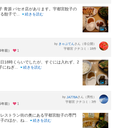
子 青源 パセオ店があります。宇都宮餃子の
作る餃子で
...
続きを読む
5
by
さん（非公開）
きゃぷてん
宇都宮 クチコミ：18件
約4年前）
1
日18時くらいでしたが、すぐには入れず、2
子にねぎ
...
続きを読む
1
by
さん（男性）
JA778A
宇都宮 クチコミ：3件
約5年前）
1
階レストラン街の奥にある宇都宮餃子の専門
餃子のほか、ね
...
続きを読む