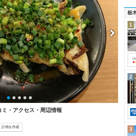
栃
1
2
チコミ・アクセス・周辺情報
計画
を作成
3