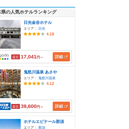
木県の人気ホテルランキング
日光金谷ホテル
エリア：
日光
4.18
17,041
詳細
最安
円～
鬼怒川温泉 あさや
エリア：
鬼怒川温泉
4.12
39,600
詳細
最安
円～
ホテルエピナール那須
エリア：
那須