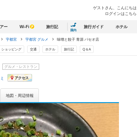
ゲストさん、
こんにちは
ログインはこちら
アー
Wi-Fi
旅行記
旅行ガイド
ホテル
国内
宇都宮
宇都宮 グルメ
味噌と餃子 青源 パセオ店
ショッピング
交通
ホテル
旅行記
Q＆A
店
グルメ・レストラン
コミ
アクセス
地図・周辺情報