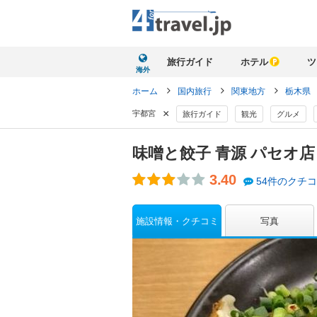
旅行ガイド
ホテル
ツ
海外
ホーム
国内旅行
関東地方
栃木県
×
宇都宮
旅行ガイド
観光
グルメ
味噌と餃子 青源 パセオ
3.40
54件のクチ
施設情報・クチコミ
写真