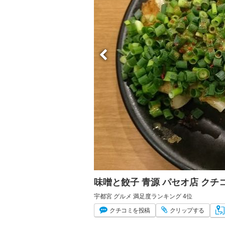
味噌と餃子 青源 パセオ店 ク
宇都宮 グルメ 満足度ランキング 4位
クチコミ
を投稿
クリップ
する