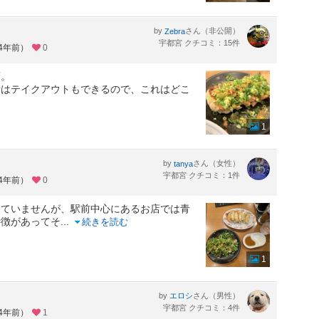
by
さん（非公開）
Zebra
宇都宮 クチコミ：15件
約4年前）
0
店。
所はテイクアウトもできるので、これはどこ
1
by
さん（女性）
tanya
宇都宮 クチコミ：1件
約4年前）
0
けていませんが、駅前中心にあるお店では青
特徴があってそ
...
続きを読む
1
by
さん（男性）
エロシ
宇都宮 クチコミ：4件
約4年前）
1