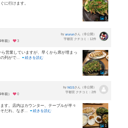
すぐに行けます。
3
by
さん（非公開）
arurun
宇都宮 クチコミ：12件
約4年前）
3
0から営業していますが、早くから席が埋まっ
ちの列がで
...
続きを読む
2
by
さん（非公開）
NGS
宇都宮 クチコミ：2件
約4年前）
0
ります。店内はカウンター、テーブルが半々
みそだれ、なぎ
...
続きを読む
1