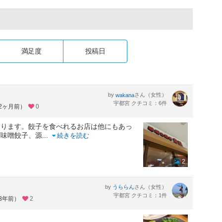
満足度
投稿日
by
さん（女性）
wakana
宇都宮 クチコミ：6件
約2ヶ月前）
0
あります。餃子を食べれるお店は他にもあっ
ギ味噌餃子、源
...
続きを読む
2
by
さん（女性）
うららん
宇都宮 クチコミ：1件
約3年前）
2
。