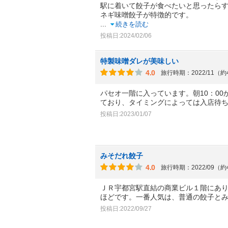
駅に着いて餃子が食べたいと思ったら
ネギ味噌餃子が特徴的です。
...
続きを読む
投稿日:2024/02/06
特製味噌ダレが美味しい
4.0
旅行時期：2022/11（
パセオ一階に入っています。朝10：0
ており、タイミングによっては入店待
投稿日:2023/01/07
みそだれ餃子
4.0
旅行時期：2022/09（
ＪＲ宇都宮駅直結の商業ビル１階にあ
ほどです。一番人気は、普通の餃子と
投稿日:2022/09/27