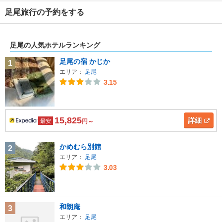
足尾旅行の予約をする
足尾の人気ホテルランキング
足尾の宿 かじか
1
エリア：
足尾
3.15
15,825
詳細
最安
円～
かめむら別館
2
エリア：
足尾
3.03
和朗庵
3
エリア：
足尾