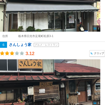
1
住所
栃木県日光市足尾町松原3-1
さんしょう家
6
グルメ・レストラン
3.12
クリップ
1