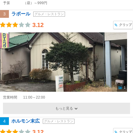
予算
（昼）～999円
ラポール
3
グルメ・レストラン
3.12
クリップ
1
営業時間
11:00～22:00
もっと見る
ホルモン末広
4
グルメ・レストラン
3.12
クリップ