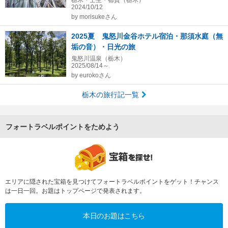
栃木・壬生・都賀（栃木）
2024/10/12
by
morisukeさん
2025夏 鬼怒川金谷ホテル宿泊・那須水庭（無
垢の音）・日光の旅
鬼怒川温泉（栃木）
2025/08/14～
by
eurokoさん
栃木の旅行記一覧
フォートラベルポイントをためよう
エリアに隠された宝箱を見つけてフォートラベルポイントをゲット！チャンス
は一日一回。お題はトップページで発表されます。
本日のお題はこちら