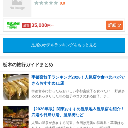
0.0
35,000
詳細
最安
円～
足尾のホテルランキングをもっと見る
栃木の旅行ガイドまとめ
宇都宮餃子ランキング2026！人気店や食べ比べがで
きるおすすめ11店
宇都宮市に行ったらおいしい宇都宮餃子を食べたい！ 野菜多
めのあっさりした味の餃子やコクのある餃子、チ...
【2026年版】関東おすすめ温泉地＆温泉宿を紹介！
穴場や日帰り湯、温泉街など
人気の温泉が点在する関東。今回は定番の群馬県・草津はも