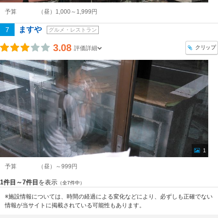
予算
（昼）1,000～1,999円
ますや
7
グルメ・レストラン
3.08
クリップ
評価詳細
1
予算
（昼）～999円
1件目～7件目
を表示
（全7件中）
※施設情報については、時間の経過による変化などにより、必ずしも正確でない
情報が当サイトに掲載されている可能性もあります。