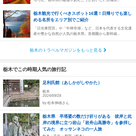
ちろん、栃木県の秘湯やあんこうがおいしい茨城県...
栃木観光で行くべきスポット16選！日帰りでも楽し
める名所をエリア別でご紹介
「日光東照宮」や「中禅寺湖」など、日本を代表する文化遺
産や豊かな自然が人気の栃木県。首都圏から新幹線...
栃木のトラベルマガジンをもっと見る
栃木でこの時期人気の旅行記
足利氏館（あしかがしやかた）
栃木
2024/09/28
by
松本伸雄さん
栃木県 卒塔婆の数だけ祈りがある 彼岸と此
岸の境界に立つ岩山「岩舟山高勝寺」を参拝し
てみた オッサンネコの一人旅