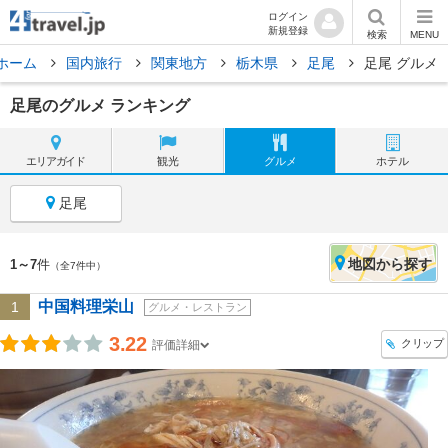
ログイン
新規登録
検索
MENU
ホーム
国内旅行
関東地方
栃木県
足尾
足尾 グルメ
足尾のグルメ ランキング
エリア
ガイド
観光
グルメ
ホテル
足尾
地図
から探す
1～7
件
（全7件中）
中国料理栄山
1
グルメ・レストラン
3.22
クリップ
評価詳細