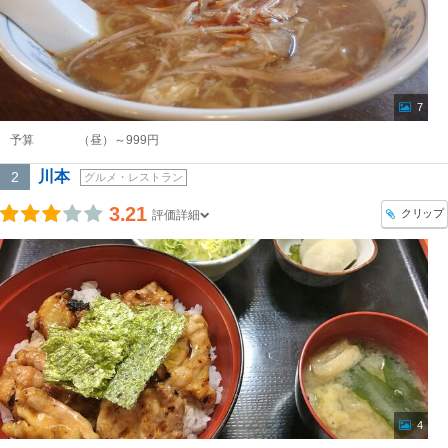
7
予算
（昼）～999円
川本
2
グルメ・レストラン
3.21
クリップ
評価詳細
4