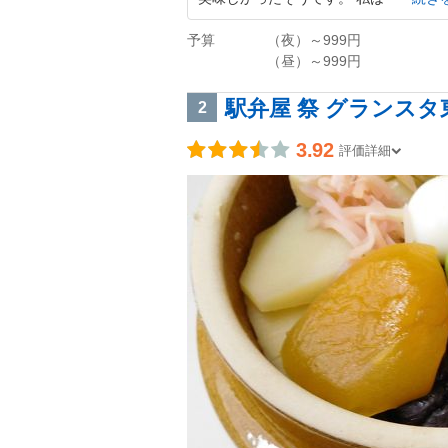
予算
（夜）～999円
（昼）～999円
駅弁屋 祭 グランスタ
2
3.92
評価詳細