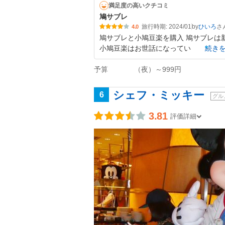
満足度の高いクチコミ
鳩サブレ
旅行時期: 2024/01
by
ひいろ
4.0
鳩サブレと小鳩豆楽を購入 鳩サブレは
小鳩豆楽はお世話になってい
続き
予算
（夜）～999円
シェフ・ミッキー
6
グル
3.81
評価詳細