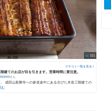
321
クチコミ一覧
を見る
三階建てのお店が目を引きます。営業時間に要注意。
ANGHAI
。 成田山新勝寺への参道途中にある古びた木造三階建ての
読む