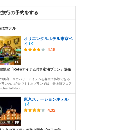
東旅行の予約をする
のホテル
オリエンタルホテル東京ベ
イ
4.15
PR
3室限定「ReFaアイテム付き宿泊プラン」販売
Faの美容・リカバリーアイテムを客室で体験できる
プランのご紹介です！本プランでは、最上層フロア
Oriental Floor...
東京ステーションホテル
4.32
PR