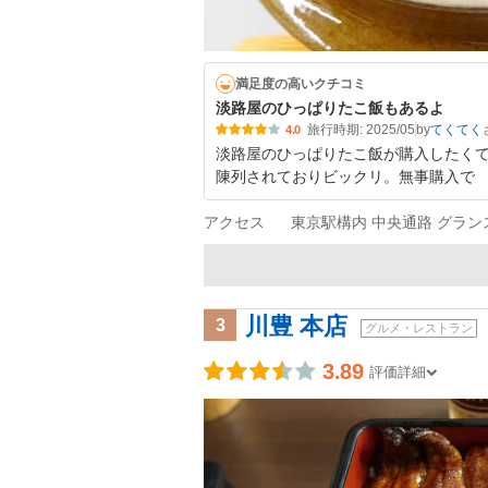
満足度の高いクチコミ
淡路屋のひっぱりたこ飯もあるよ
旅行時期: 2025/05
by
てくてく
4.0
淡路屋のひっぱりたこ飯が購入したく
陳列されておりビックリ。無事購入で
アクセス
東京駅構内 中央通路 グラン
川豊 本店
3
グルメ・レストラン
3.89
評価詳細