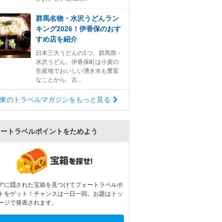
群馬名物・水沢うどんラン
キング2026！伊香保のおす
すめ店を紹介
日本三大うどんの1つ、群馬県・
水沢うどん。伊香保町は小麦の
生産地でおいしい湧き水も豊富
なことから、古...
東のトラベルマガジンをもっと見る
ォートラベルポイントをためよう
アに隠された宝箱を見つけてフォートラベルポ
トをゲット！チャンスは一日一回。お題はトッ
ージで発表されます。