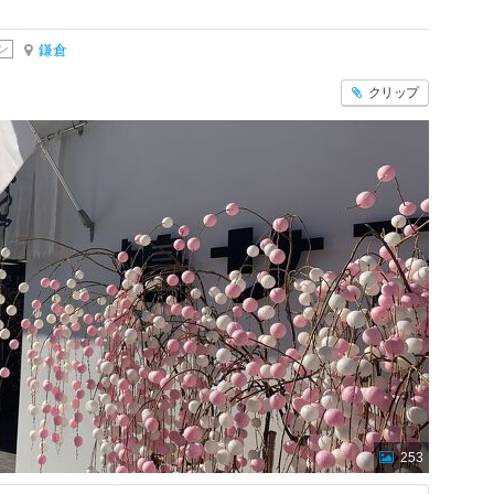
ン
鎌倉
クリップ
253