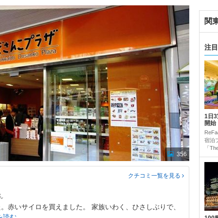
関
注目
1日
開始
Re
宿泊
「The 
356
クチコミ一覧
を見る
。赤いサイロを買えました。 家族いわく、ひさしぶりで、
を読む