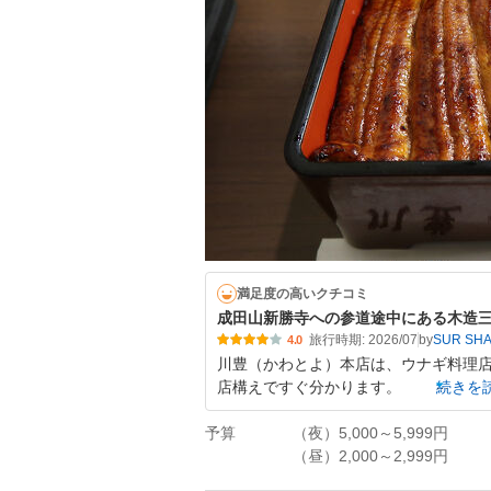
満足度の高いクチコミ
成田山新勝寺への参道途中にある木造
旅行時期: 2026/07
by
SUR SH
4.0
川豊（かわとよ）本店は、ウナギ料理店
店構えですぐ分かります。
続きを
予算
（夜）5,000～5,999円
（昼）2,000～2,999円