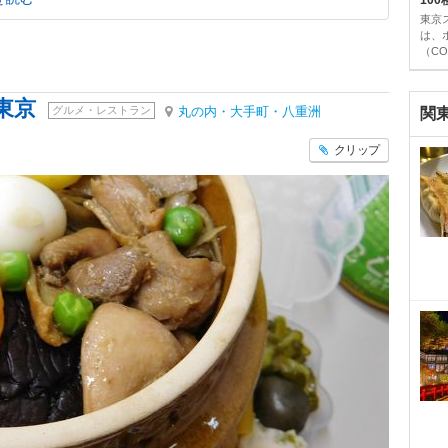
10
東京
は、
（CO
東京
グルメ・レストラン
丸の内・大手町・八重洲
関
クリップ