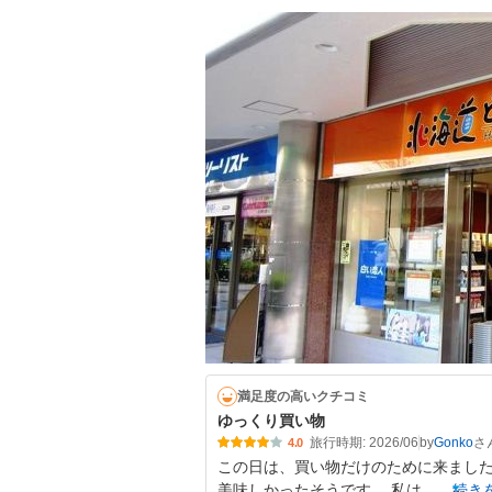
満足度の高いクチコミ
ゆっくり買い物
旅行時期: 2026/06
by
Gonko
4.0
この日は、買い物だけのために来ました
美味しかったそうです。 私は
続き