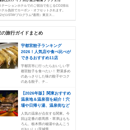
0種以上のアイテムが並ぶ朝食ブッフェ付
ステーションホテルでのご宿泊で生じるCO2排出
ホテル負担でカーボン・オフセットされます。
2ゼロSTAYプログラム*適用）東京ス...
東の旅行ガイドまとめ
宇都宮餃子ランキング
2026！人気店や食べ比べが
できるおすすめ11店
宇都宮市に行ったらおいしい宇
都宮餃子を食べたい！ 野菜多め
のあっさりした味の餃子やコク
のある餃子、チ...
【2026年版】関東おすすめ
温泉地＆温泉宿を紹介！穴
場や日帰り湯、温泉街など
人気の温泉が点在する関東。今
回は定番の群馬県・草津はもち
ろん、栃木県の秘湯やあんこう
がおいしい茨城県...