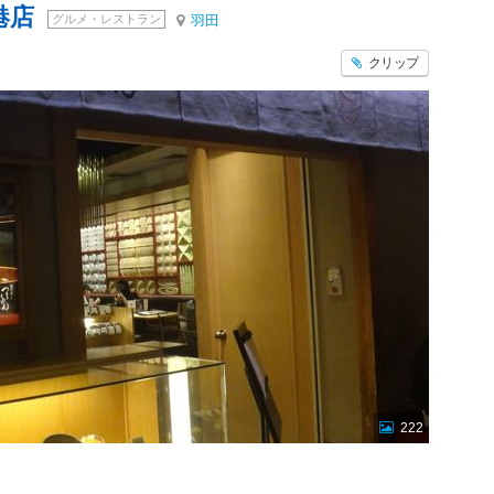
港店
グルメ・レストラン
羽田
クリップ
222