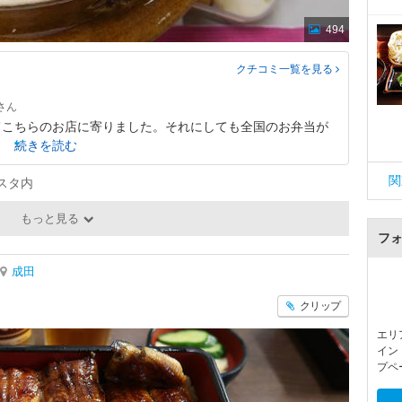
494
クチコミ一覧
を見る
てこちらのお店に寄りました。それにしても全国のお弁当が
続きを読む
関
スタ内
もっと見る
フ
成田
クリップ
エリ
イン
プペ