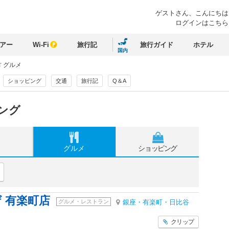
ゲストさん、
こんにちは
ログインはこちら
アー
Wi-Fi
旅行記
旅行ガイド
ホテル
国内
 グルメ
ショッピング
交通
旅行記
Q＆A
ング
グルメ
ショッピング
 有楽町店
グルメ・レストラン
銀座・有楽町・日比谷
クリップ